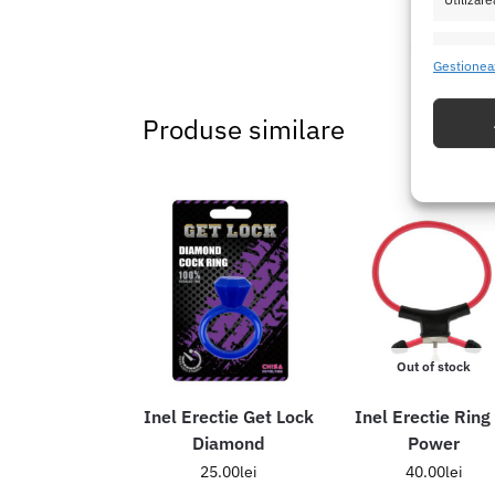
SKU:
871
Caracte
Gestionea
Potrivir
dispozit
Produse similare
Utiliz
baza in
Asigur
erorilo
Salvați
Out of stock
Inel Erectie Get Lock
Inel Erectie Ring
Diamond
Power
25.00
lei
40.00
lei