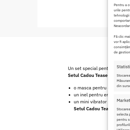
Pentru a o
urile pent
tehnologii
comportame
Neacordare
Fă clic ma
vor fi apli
consimțămâ
de gestion
Statist
Un set special pentru o pers
Setul Cadou Tease Me
contin
Stocarea
Măsurare
din surse
o masca pentru ochi cu fund
un inel pentru erectie, cu vi
Market
un mini vibrator discret cu
Setul Cadou Tease Me
este
Stocarea
selecta p
pentru se
profilur
Utilizare