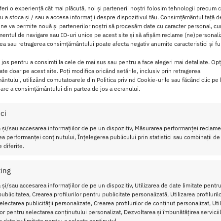
feri o experiență cât mai plăcută, noi și partenerii noștri folosim tehnologii precum 
ru a stoca și / sau a accesa informații despre dispozitivul tău. Consimțământul față 
 ne va permite nouă și partenerilor noștri să procesăm date cu caracter personal, cum
ntul de navigare sau ID-uri unice pe acest site și să afișăm reclame (ne)personali
a sau retragerea consimțământului poate afecta negativ anumite caracteristici și fun
i jos pentru a consimți la cele de mai sus sau pentru a face alegeri mai detaliate. Opț
cate doar pe acest site. Poți modifica oricând setările, inclusiv prin retragerea
ntului, utilizând comutatoarele din Politica privind Cookie-urile sau făcând clic pe
Descriere
Recenzii
0
are a consimțământului din partea de jos a ecranului.
ici
oana deosebita!
e:
 și/sau accesarea informațiilor de pe un dispozitiv, Măsurarea performanței reclamel
a performanței conținutului, Înțelegerea publicului prin statistici sau combinații de
 diferite.
ite si elastic de prindere;
bratii;
ing
 lungimea de 5.5 cm, diametrul de 1.8 cm, baterii incluse.
 ideal pentru un o seara romantica speciala!
Culoare:
Mov cu 
 și/sau accesarea informațiilor de pe un dispozitiv, Utilizarea de date limitate pentru
ublicitatea, Crearea profilurilor pentru publicitate personalizată, Utilizarea profiluril
lectarea publicității personalizate, Crearea profilurilor de conținut personalizat, Uti
ilor pentru selectarea conținutului personalizat, Dezvoltarea și îmbunătățirea serviciil
a datelor limitate pentru a selecta conținutul.