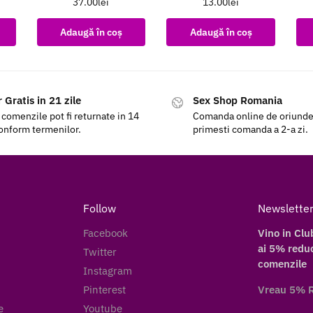
37.00
lei
13.00
lei
Adaugă în coș
Adaugă în coș
 Gratis in 21 zile
Sex Shop Romania
 comenzile pot fi returnate in 14
Comanda online de oriunde a
conform termenilor.
primesti comanda a 2-a zi.
Follow
Newslette
Facebook
Vino in Clu
ai 5% reduc
Twitter
comenzile
Instagram
Pinterest
Vreau 5% 
e
Youtube