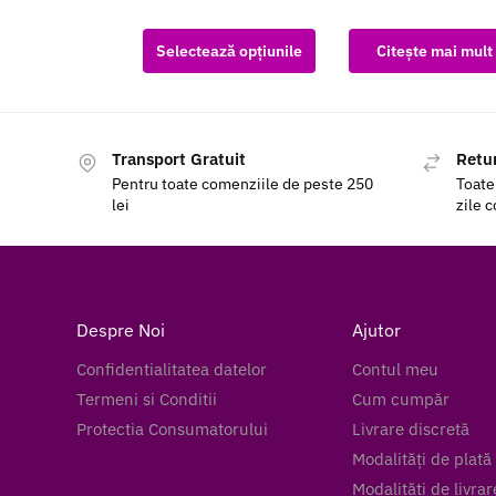
Selectează opțiunile
Citește mai mult
Transport Gratuit
Retur
Pentru toate comenziile de peste 250
Toate
lei
zile 
Despre Noi
Ajutor
Confidentialitatea datelor
Contul meu
Termeni si Conditii
Cum cumpăr
Protectia Consumatorului
Livrare discretă
Modalități de plată
Modalități de livrar