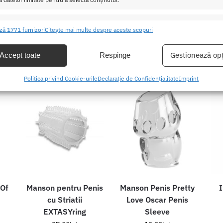
790327089
Categorii:
FETISH
,
MANSOANE SI INELE
,
Set
,
S
ristici
Mer
ză 1771 furnizori
Citește mai multe despre aceste scopuri
ea și combinarea datelor din alte surse de date, Conectarea mai multor
ive, Identificarea dispozitivelor pe baza informațiilor transmise automat.
Gestionează opț
Accept toate
Respinge
area unor date precise de geolocație, Identificarea dispozitivelor pe
Politica privind Cookie-urile
Declarație de Confidențialitate
Imprint
formațiilor solicitate în mod activ.
area securității, prevenirea și detectarea fraudei și corectarea
r, Furnizarea și prezentarea publicității și a conținutului,
Mer
 și comunicați opțiunile de confidențialitate.
 Of
Manson pentru Penis
Manson Penis Pretty
I
cu Striatii
Love Oscar Penis
EXTASYring
Sleeve