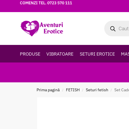
COMENZI TEL.
0723 570 111
PRODUSE
VIBRATOARE
SETURI EROTICE
MA
Prima pagină
FETISH
Seturi fetish
Set Cad
/
/
/