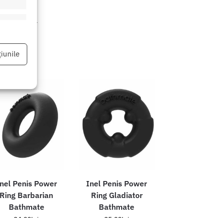
eturi fetish
eu activ
iunile
eu activ
nel Penis Power
Inel Penis Power
Ring Barbarian
Ring Gladiator
Bathmate
Bathmate