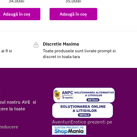
34.00
lei
35.00
lei
Adaugă în coș
Adaugă în coș
Discretie Maxima
i fi si
Toate produsele sunt livrate prompt si
discret in toata tara
r
bul nostru AVE si
ere la toate
AventuriErotice prezenti pe
Reducere