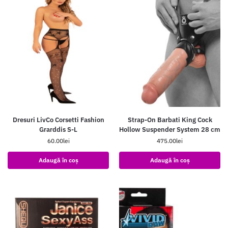
Dresuri LivCo Corsetti Fashion
Strap-On Barbati King Cock
Grarddis S-L
Hollow Suspender System 28 cm
60.00
lei
475.00
lei
Adaugă în coș
Adaugă în coș