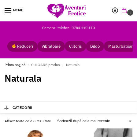
MENIU
0
Comenzi telefon: 0784 110 110
Reduceri
Vibratoare
Clitoris
Dildo
Masturbatoare
Prima pagină
CULOARE produs
Naturala
/
/
Naturala
CATEGORII
Afișez toate cele 8 rezultate