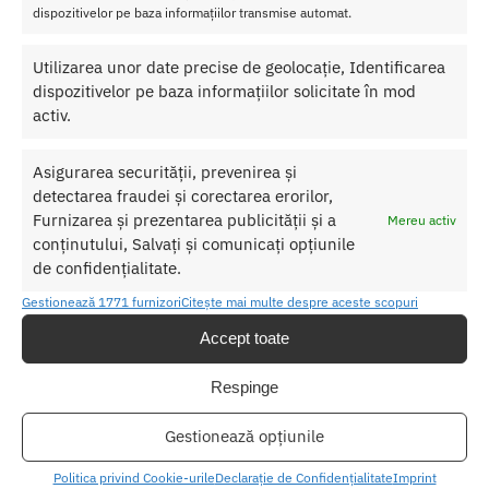
dispozitivelor pe baza informațiilor transmise automat.
Utilizarea unor date precise de geolocație, Identificarea
Vibrator Realistic Dr. Skin Cock 1
Dildo cu Ventuza Get Real 7
Inch
dispozitivelor pe baza informațiilor solicitate în mod
117.00
lei
activ.
69.00
lei
Adaugă în coș
Selectează opțiunile
Asigurarea securității, prevenirea și
detectarea fraudei și corectarea erorilor,
Furnizarea și prezentarea publicității și a
Afișez toate cele 8 rezultate
Mereu activ
conținutului, Salvați și comunicați opțiunile
de confidențialitate.
Gestionează 1771 furnizori
Citește mai multe despre aceste scopuri
Transport Gratuit
Accept toate
Pentru toate comenziile de peste 250 lei
Retur Gratis in 21 zile
Respinge
Toate comenzile pot fi returnate in 14 zile conform termenilor.
Gestionează opțiunile
Sex Shop Romania
Comanda online de oriunde ai fi si primesti comanda a 2-a zi.
Politica privind Cookie-urile
Declarație de Confidențialitate
Imprint