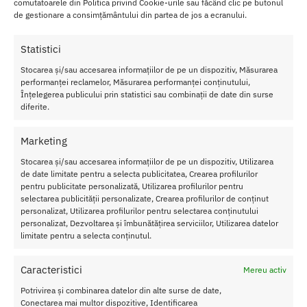
comutatoarele din Politica privind Cookie-urile sau făcând clic pe butonul
de gestionare a consimțământului din partea de jos a ecranului.
Statistici
Stocarea și/sau accesarea informațiilor de pe un dispozitiv, Măsurarea
performanței reclamelor, Măsurarea performanței conținutului,
Dildo cu Ventuza Silicon Liquid
Dildo cu Ventuza Gold Digger
Înțelegerea publicului prin statistici sau combinații de date din surse
Boss
139.00
lei
diferite.
149.00
lei
Adaugă în coș
Selectează opțiunile
Marketing
Stocarea și/sau accesarea informațiilor de pe un dispozitiv, Utilizarea
de date limitate pentru a selecta publicitatea, Crearea profilurilor
pentru publicitate personalizată, Utilizarea profilurilor pentru
selectarea publicității personalizate, Crearea profilurilor de conținut
personalizat, Utilizarea profilurilor pentru selectarea conținutului
personalizat, Dezvoltarea și îmbunătățirea serviciilor, Utilizarea datelor
limitate pentru a selecta conținutul.
Caracteristici
Mereu activ
Potrivirea și combinarea datelor din alte surse de date,
Conectarea mai multor dispozitive, Identificarea