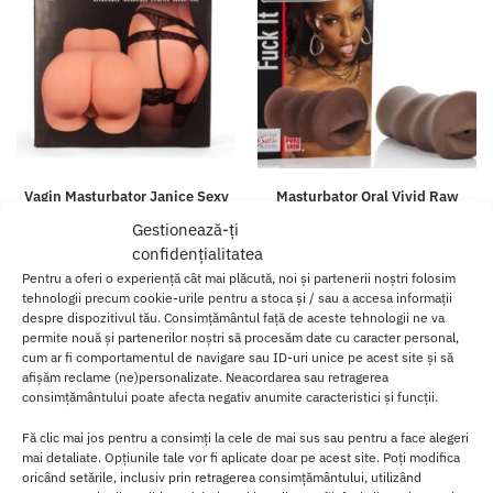
Vagin Masturbator Janice Sexy
Masturbator Oral Vivid Raw
Ass
76.00
lei
Gestionează-ți
1,299.00
lei
confidențialitatea
Pentru a oferi o experiență cât mai plăcută, noi și partenerii noștri folosim
Adaugă în coș
Selectează opțiunile
tehnologii precum cookie-urile pentru a stoca și / sau a accesa informații
despre dispozitivul tău. Consimțământul față de aceste tehnologii ne va
permite nouă și partenerilor noștri să procesăm date cu caracter personal,
cum ar fi comportamentul de navigare sau ID-uri unice pe acest site și să
afișăm reclame (ne)personalizate. Neacordarea sau retragerea
consimțământului poate afecta negativ anumite caracteristici și funcții.
Fă clic mai jos pentru a consimți la cele de mai sus sau pentru a face alegeri
mai detaliate. Opțiunile tale vor fi aplicate doar pe acest site. Poți modifica
oricând setările, inclusiv prin retragerea consimțământului, utilizând