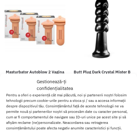
Masturbator Autoblow 2 Vagina
Butt Plug Dark Crystal Mister B
Sleeve
166.00
lei
–
295.00
lei
Gestionează-ți
170.00
lei
confidențialitatea
Pentru a oferi o experiență cât mai plăcută, noi și partenerii noștri folosim
Selectează opțiunile
Selectează opțiunile
tehnologii precum cookie-urile pentru a stoca și / sau a accesa informații
despre dispozitivul tău. Consimțământul față de aceste tehnologii ne va
permite nouă și partenerilor noștri să procesăm date cu caracter personal,
cum ar fi comportamentul de navigare sau ID-uri unice pe acest site și să
afișăm reclame (ne)personalizate. Neacordarea sau retragerea
consimțământului poate afecta negativ anumite caracteristici și funcții.