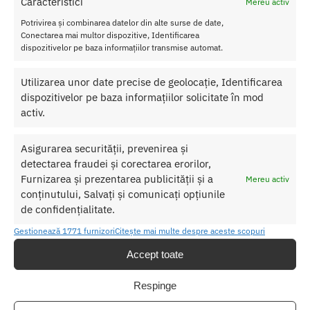
Caracteristici
Mereu activ
Retur Gratis in 21 zile
Potrivirea și combinarea datelor din alte surse de date,
Toate comenzile pot fi returnate in 14 zile conform termenilor.
Conectarea mai multor dispozitive, Identificarea
dispozitivelor pe baza informațiilor transmise automat.
Sex Shop Romania
Comanda online de oriunde ai fi si primesti comanda a 2-a zi.
Utilizarea unor date precise de geolocație, Identificarea
Discretie Maxima
dispozitivelor pe baza informațiilor solicitate în mod
Toate produsele sunt livrate prompt si discret in toata tara
activ.
Asigurarea securității, prevenirea și
Despre Noi
detectarea fraudei și corectarea erorilor,
Furnizarea și prezentarea publicității și a
Mereu activ
Confidentialitatea datelor
conținutului, Salvați și comunicați opțiunile
Termeni si Conditii
de confidențialitate.
Protectia Consumatorului
Gestionează 1771 furnizori
Citește mai multe despre aceste scopuri
Accept toate
Ajutor
Respinge
Contul meu
Cum cumpăr