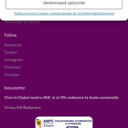
Gestionează opțiunile
Livrare discretă
Politica privind Cookie-urile
Declarație de Confidențialitate
Imprint
Modalități de plată
Modalități de livrare
Follow
Facebook
Twitter
Instagram
Pinterest
Youtube
Newsletter
Vino in Clubul nostru AVE si ai 5% reducere la toate comenzile
Vreau 5% Reducere