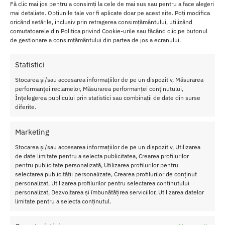
Fă clic mai jos pentru a consimți la cele de mai sus sau pentru a face alegeri
mai detaliate. Opțiunile tale vor fi aplicate doar pe acest site. Poți modifica
oricând setările, inclusiv prin retragerea consimțământului, utilizând
comutatoarele din Politica privind Cookie-urile sau făcând clic pe butonul
de gestionare a consimțământului din partea de jos a ecranului.
Statistici
Stocarea și/sau accesarea informațiilor de pe un dispozitiv, Măsurarea
performanței reclamelor, Măsurarea performanței conținutului,
Irigator Anal Renegade Deluxe
But Plug Mojis OMG din silicon
Înțelegerea publicului prin statistici sau combinații de date din surse
conic cu conector
144.00
lei
diferite.
85.00
lei
Adaugă în coș
Adaugă în coș
Marketing
Stocarea și/sau accesarea informațiilor de pe un dispozitiv, Utilizarea
de date limitate pentru a selecta publicitatea, Crearea profilurilor
Afișez toate cele 4 rezultate
pentru publicitate personalizată, Utilizarea profilurilor pentru
selectarea publicității personalizate, Crearea profilurilor de conținut
personalizat, Utilizarea profilurilor pentru selectarea conținutului
personalizat, Dezvoltarea și îmbunătățirea serviciilor, Utilizarea datelor
limitate pentru a selecta conținutul.
Transport Gratuit
Pentru toate comenziile de peste 250 lei