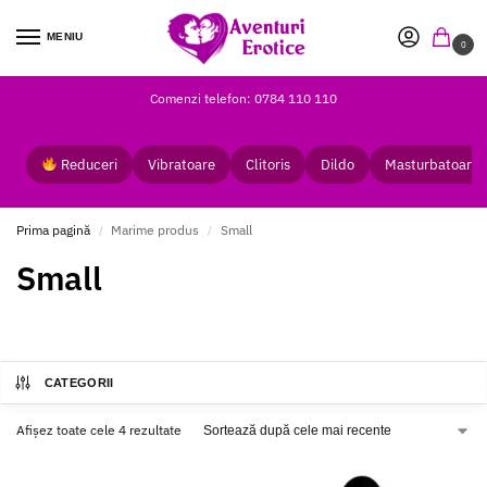
MENIU
0
Comenzi telefon: 0784 110 110
Reduceri
Vibratoare
Clitoris
Dildo
Masturbatoare
Prima pagină
Marime produs
Small
/
/
Small
CATEGORII
Afișez toate cele 4 rezultate