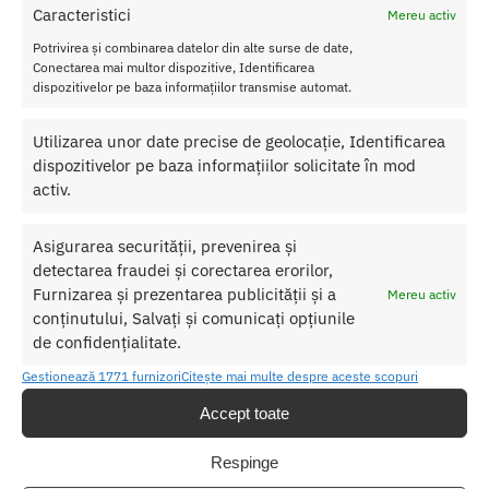
Pentru toate comenziile de peste 250 lei
Caracteristici
Mereu activ
Retur Gratis in 21 zile
Potrivirea și combinarea datelor din alte surse de date,
Toate comenzile pot fi returnate in 14 zile conform termenilor.
Conectarea mai multor dispozitive, Identificarea
dispozitivelor pe baza informațiilor transmise automat.
Sex Shop Romania
Comanda online de oriunde ai fi si primesti comanda a 2-a zi.
Utilizarea unor date precise de geolocație, Identificarea
Discretie Maxima
dispozitivelor pe baza informațiilor solicitate în mod
Toate produsele sunt livrate prompt si discret in toata tara
activ.
Asigurarea securității, prevenirea și
detectarea fraudei și corectarea erorilor,
Despre Noi
Furnizarea și prezentarea publicității și a
Mereu activ
Confidentialitatea datelor
conținutului, Salvați și comunicați opțiunile
de confidențialitate.
Termeni si Conditii
Protectia Consumatorului
Gestionează 1771 furnizori
Citește mai multe despre aceste scopuri
Accept toate
Ajutor
Respinge
Contul meu