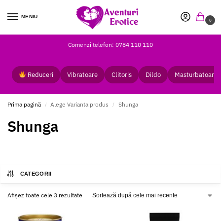
MENIU
0
Comenzi telefon: 0784 110 110
Reduceri
Vibratoare
Clitoris
Dildo
Masturbatoare
Prima pagină
Alege Varianta produs
Shunga
/
/
Shunga
CATEGORII
Afișez toate cele 3 rezultate