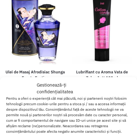
Ulei de Masaj Afrodisiac Shunga
Lubrifiant cu Aroma Vata de
Fructe Exotice
Zahar Intt 100ml
Gestionează-ți
(1)
35.00
lei
confidențialitatea
110.00
lei
Pentru a oferi o experiență cât mai plăcută, noi și partenerii noștri folosim
Adaugă în coș
Adaugă în coș
tehnologii precum cookie-urile pentru a stoca și / sau a accesa informații
despre dispozitivul tău. Consimțământul față de aceste tehnologii ne va
permite nouă și partenerilor noștri să procesăm date cu caracter personal,
cum ar fi comportamentul de navigare sau ID-uri unice pe acest site și să
afișăm reclame (ne)personalizate. Neacordarea sau retragerea
consimțământului poate afecta negativ anumite caracteristici și funcții.