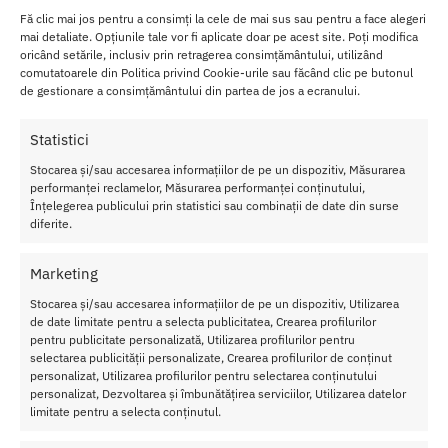
Fă clic mai jos pentru a consimți la cele de mai sus sau pentru a face alegeri
mai detaliate. Opțiunile tale vor fi aplicate doar pe acest site. Poți modifica
oricând setările, inclusiv prin retragerea consimțământului, utilizând
comutatoarele din Politica privind Cookie-urile sau făcând clic pe butonul
de gestionare a consimțământului din partea de jos a ecranului.
Statistici
Stocarea și/sau accesarea informațiilor de pe un dispozitiv, Măsurarea
performanței reclamelor, Măsurarea performanței conținutului,
Lumanare pentru Masaj Shunga
Înțelegerea publicului prin statistici sau combinații de date din surse
Green Tea
diferite.
35.00
lei
Marketing
Adaugă în coș
Stocarea și/sau accesarea informațiilor de pe un dispozitiv, Utilizarea
de date limitate pentru a selecta publicitatea, Crearea profilurilor
Afișez toate cele 3 rezultate
pentru publicitate personalizată, Utilizarea profilurilor pentru
selectarea publicității personalizate, Crearea profilurilor de conținut
personalizat, Utilizarea profilurilor pentru selectarea conținutului
personalizat, Dezvoltarea și îmbunătățirea serviciilor, Utilizarea datelor
limitate pentru a selecta conținutul.
Transport Gratuit