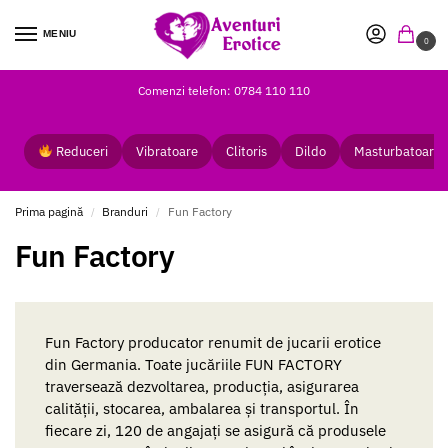
MENIU
0
Comenzi telefon: 0784 110 110
Reduceri
Vibratoare
Clitoris
Dildo
Masturbatoare
Prima pagină
Branduri
Fun Factory
/
/
Fun Factory
Fun Factory producator renumit de jucarii erotice
din Germania. Toate jucăriile FUN FACTORY
traversează dezvoltarea, producția, asigurarea
calității, stocarea, ambalarea și transportul. În
fiecare zi, 120 de angajați se asigură că produsele