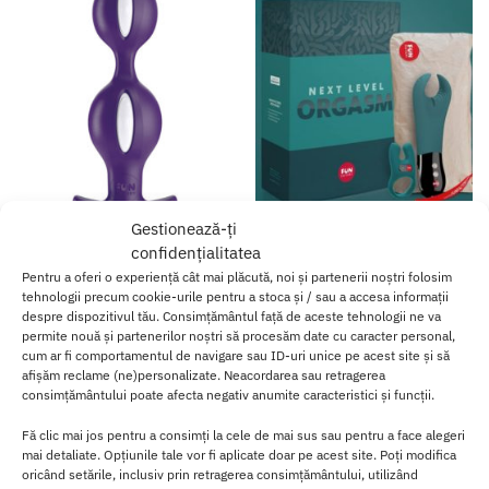
Gestionează-ți
confidențialitatea
Dop Anal B Balls White Dark
Set Next Level Orgasm Box
Violet
Pentru a oferi o experiență cât mai plăcută, noi și partenerii noștri folosim
645.00
lei
tehnologii precum cookie-urile pentru a stoca și / sau a accesa informații
163.00
lei
despre dispozitivul tău. Consimțământul față de aceste tehnologii ne va
permite nouă și partenerilor noștri să procesăm date cu caracter personal,
Adaugă în coș
Adaugă în coș
cum ar fi comportamentul de navigare sau ID-uri unice pe acest site și să
afișăm reclame (ne)personalizate. Neacordarea sau retragerea
consimțământului poate afecta negativ anumite caracteristici și funcții.
Fă clic mai jos pentru a consimți la cele de mai sus sau pentru a face alegeri
mai detaliate. Opțiunile tale vor fi aplicate doar pe acest site. Poți modifica
oricând setările, inclusiv prin retragerea consimțământului, utilizând