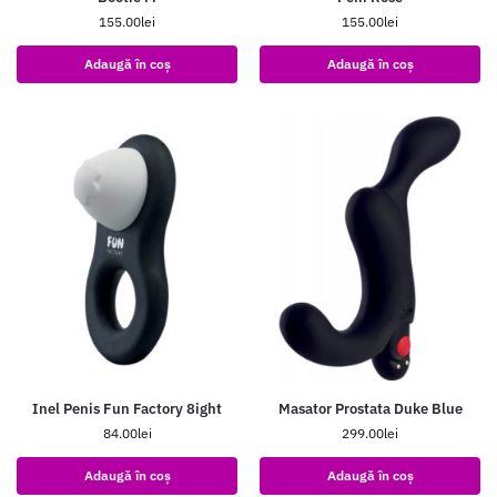
155.00
lei
155.00
lei
Adaugă în coș
Adaugă în coș
Inel Penis Fun Factory 8ight
Masator Prostata Duke Blue
84.00
lei
299.00
lei
Adaugă în coș
Adaugă în coș