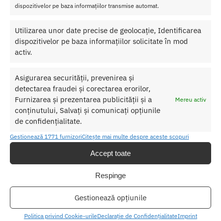
dispozitivelor pe baza informațiilor transmise automat.
Utilizarea unor date precise de geolocație, Identificarea
dispozitivelor pe baza informațiilor solicitate în mod
activ.
Dildo cu Ventuza Bouncer Shake
Butt Plug B Balls
Stub
149.00
lei
Asigurarea securității, prevenirea și
299.00
lei
detectarea fraudei și corectarea erorilor,
Adaugă în coș
Adaugă în coș
Furnizarea și prezentarea publicității și a
Mereu activ
conținutului, Salvați și comunicați opțiunile
de confidențialitate.
Gestionează 1771 furnizori
Citește mai multe despre aceste scopuri
Accept toate
Respinge
Gestionează opțiunile
Politica privind Cookie-urile
Declarație de Confidențialitate
Imprint