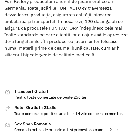
Fun Factory producator renumit de jucarii erotice din
Germania. Toate jucăriile FUN FACTORY traversează
dezvoltarea, producția, asigurarea calității, stocarea,
ambalarea și transportul. În fiecare zi, 120 de angajați se
asigură că produsele FUN FACTORY îndeplinesc cele mai
înalte standarde pe care clienții lor au ajuns să le aprecieze
de-a lungul anilor. În producerea jucăriilor lor folosesc
numai materii prime de cea mai bună calitate, cum ar fi
siliconul hipoalergenic de calitate medicală.
Transport Gratuit
Pentru toate comenziile de peste 250 lei
Retur Gratis in 21 zile
Toate comenzile pot fi returnate in 14 zile conform termenilor.
Sex Shop Romania
Comanda online de oriunde ai fi si primesti comanda a 2-a zi.