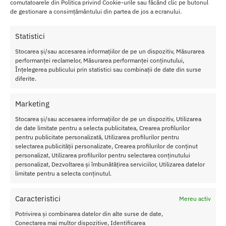
comutatoarele din Politica privind Cookie-urile sau făcând clic pe butonul
de gestionare a consimțământului din partea de jos a ecranului.
Statistici
Stocarea și/sau accesarea informațiilor de pe un dispozitiv, Măsurarea
performanței reclamelor, Măsurarea performanței conținutului,
Înțelegerea publicului prin statistici sau combinații de date din surse
diferite.
Inel Penis NOS cu Vibratii si
Ham Strap On Strap Bound
Stimulare Clitoris Fun Factory
519.00
lei
Marketing
349.00
lei
Stocarea și/sau accesarea informațiilor de pe un dispozitiv, Utilizarea
de date limitate pentru a selecta publicitatea, Crearea profilurilor
Adaugă în coș
Adaugă în coș
pentru publicitate personalizată, Utilizarea profilurilor pentru
selectarea publicității personalizate, Crearea profilurilor de conținut
personalizat, Utilizarea profilurilor pentru selectarea conținutului
personalizat, Dezvoltarea și îmbunătățirea serviciilor, Utilizarea datelor
limitate pentru a selecta conținutul.
Caracteristici
Mereu activ
Potrivirea și combinarea datelor din alte surse de date,
Conectarea mai multor dispozitive, Identificarea