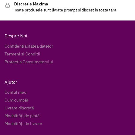
Discretie Maxima
Toate produsele sunt livrate prompt si discret in toata tara
Despre Noi
Confidentialitatea datelor
Termeni si Conditii
Protectia Consumatorului
Ajutor
Contul meu
Cum cumpăr
Livrare discretă
Modalități de plată
Modalități de livrare