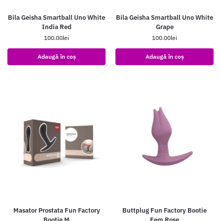
Bila Geisha Smartball Uno White
Bila Geisha Smartball Uno White
India Red
Grape
100.00
lei
100.00
lei
Adaugă în coș
Adaugă în coș
Masator Prostata Fun Factory
Buttplug Fun Factory Bootie
Bootie M
Fem Rose