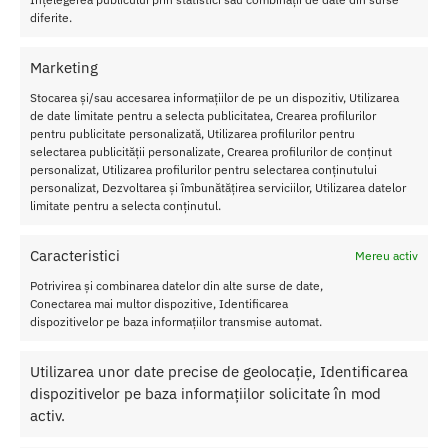
diferite.
Transport Gratuit
Pentru toate comenziile de peste 250 lei
Marketing
Retur Gratis in 21 zile
Toate comenzile pot fi returnate in 14 zile conform termenilor.
Stocarea și/sau accesarea informațiilor de pe un dispozitiv, Utilizarea
de date limitate pentru a selecta publicitatea, Crearea profilurilor
Sex Shop Romania
pentru publicitate personalizată, Utilizarea profilurilor pentru
Comanda online de oriunde ai fi si primesti comanda a 2-a zi.
selectarea publicității personalizate, Crearea profilurilor de conținut
personalizat, Utilizarea profilurilor pentru selectarea conținutului
Discretie Maxima
personalizat, Dezvoltarea și îmbunătățirea serviciilor, Utilizarea datelor
Toate produsele sunt livrate prompt si discret in toata tara
limitate pentru a selecta conținutul.
Caracteristici
Mereu activ
Potrivirea și combinarea datelor din alte surse de date,
Despre Noi
Conectarea mai multor dispozitive, Identificarea
dispozitivelor pe baza informațiilor transmise automat.
Confidentialitatea datelor
Termeni si Conditii
Utilizarea unor date precise de geolocație, Identificarea
Protectia Consumatorului
dispozitivelor pe baza informațiilor solicitate în mod
activ.
Ajutor