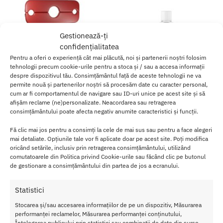
Gestionează-ți
confidențialitatea
Pentru a oferi o experiență cât mai plăcută, noi și partenerii noștri folosim
tehnologii precum cookie-urile pentru a stoca și / sau a accesa informații
despre dispozitivul tău. Consimțământul față de aceste tehnologii ne va
permite nouă și partenerilor noștri să procesăm date cu caracter personal,
cum ar fi comportamentul de navigare sau ID-uri unice pe acest site și să
afișăm reclame (ne)personalizate. Neacordarea sau retragerea
consimțământului poate afecta negativ anumite caracteristici și funcții.
Scaun Erotic Rosu SM
Lubrifiant 2-in-1 Mixgliss NU
Aloe Vera 150ml
750.00
lei
Fă clic mai jos pentru a consimți la cele de mai sus sau pentru a face alegeri
120.00
lei
mai detaliate. Opțiunile tale vor fi aplicate doar pe acest site. Poți modifica
oricând setările, inclusiv prin retragerea consimțământului, utilizând
comutatoarele din Politica privind Cookie-urile sau făcând clic pe butonul
Adaugă în coș
Adaugă în coș
de gestionare a consimțământului din partea de jos a ecranului.
Afișez toate cele 2 rezultate
Statistici
Stocarea și/sau accesarea informațiilor de pe un dispozitiv, Măsurarea
performanței reclamelor, Măsurarea performanței conținutului,
Înțelegerea publicului prin statistici sau combinații de date din surse