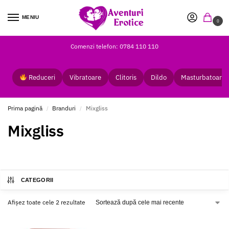
MENIU
0
Comenzi telefon: 0784 110 110
Reduceri
Vibratoare
Clitoris
Dildo
Masturbatoare
Prima pagină
Branduri
Mixgliss
/
/
Mixgliss
CATEGORII
Afișez toate cele 2 rezultate