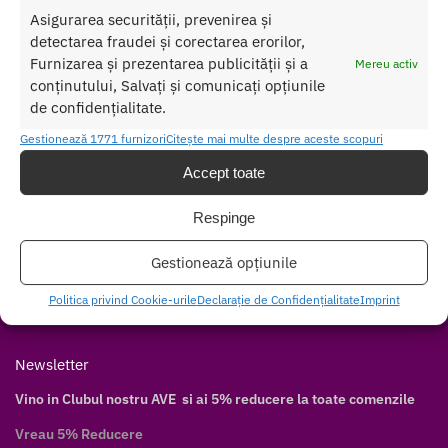
Asigurarea securității, prevenirea și
Contul meu
detectarea fraudei și corectarea erorilor,
Cum cumpăr
Furnizarea și prezentarea publicității și a
Mereu activ
Livrare discretă
conținutului, Salvați și comunicați opțiunile
de confidențialitate.
Modalități de plată
Modalități de livrare
Gestionează 1771 furnizori
Citește mai multe despre aceste scopuri
Accept toate
Follow
Facebook
Respinge
Twitter
Gestionează opțiunile
Instagram
Pinterest
Politica privind Cookie-urile
Declarație de Confidențialitate
Imprint
Youtube
Newsletter
Vino in Clubul nostru AVE si ai 5% reducere la toate comenzile
Vreau 5% Reducere