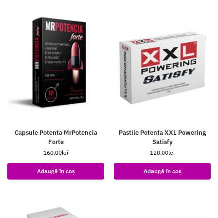
Capsule Potenta MrPotencia
Pastile Potenta XXL Powering
Forte
Satisfy
160.00
lei
120.00
lei
Adaugă în coș
Adaugă în coș