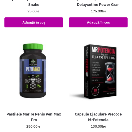
Snake
Delayxetine Power Gran
95.00
lei
175.00
lei
Adaugă în coș
Adaugă în coș
Pastilele Marire Penis PeniMax
Capsule Ejaculare Precoce
Pro
MrPotencia
250.00
lei
130.00
lei