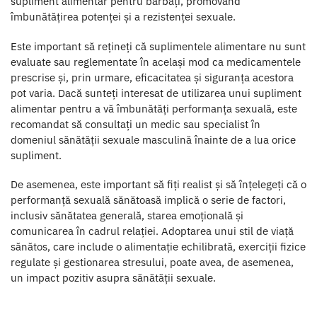
supliment alimentar pentru bărbați, promovând
îmbunătățirea potenței și a rezistenței sexuale.
Este important să rețineți că suplimentele alimentare nu sunt
evaluate sau reglementate în același mod ca medicamentele
prescrise și, prin urmare, eficacitatea și siguranța acestora
pot varia. Dacă sunteți interesat de utilizarea unui supliment
alimentar pentru a vă îmbunătăți performanța sexuală, este
recomandat să consultați un medic sau specialist în
domeniul sănătății sexuale masculină înainte de a lua orice
supliment.
De asemenea, este important să fiți realist și să înțelegeți că o
performanță sexuală sănătoasă implică o serie de factori,
inclusiv sănătatea generală, starea emoțională și
comunicarea în cadrul relației. Adoptarea unui stil de viață
sănătos, care include o alimentație echilibrată, exerciții fizice
regulate și gestionarea stresului, poate avea, de asemenea,
un impact pozitiv asupra sănătății sexuale.