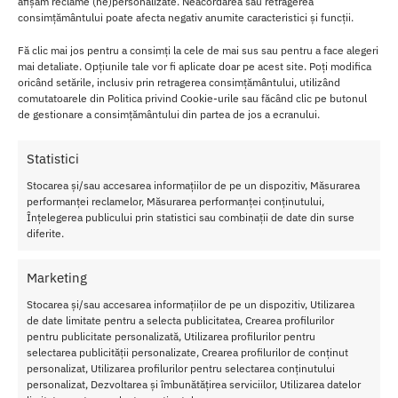
afișăm reclame (ne)personalizate. Neacordarea sau retragerea
consimțământului poate afecta negativ anumite caracteristici și funcții.
Fă clic mai jos pentru a consimți la cele de mai sus sau pentru a face alegeri
mai detaliate. Opțiunile tale vor fi aplicate doar pe acest site. Poți modifica
oricând setările, inclusiv prin retragerea consimțământului, utilizând
Capsule Fertilitate XXL
Capsule Potenta XXL Powering
comutatoarele din Politica privind Cookie-urile sau făcând clic pe butonul
Powering Fertile Boost For Man
Vital Charge for Men – 60 buc
de gestionare a consimțământului din partea de jos a ecranului.
– 60 buc
144.00
lei
210.00
lei
Statistici
Adaugă în coș
Adaugă în coș
Stocarea și/sau accesarea informațiilor de pe un dispozitiv, Măsurarea
performanței reclamelor, Măsurarea performanței conținutului,
Înțelegerea publicului prin statistici sau combinații de date din surse
diferite.
Marketing
Stocarea și/sau accesarea informațiilor de pe un dispozitiv, Utilizarea
de date limitate pentru a selecta publicitatea, Crearea profilurilor
pentru publicitate personalizată, Utilizarea profilurilor pentru
selectarea publicității personalizate, Crearea profilurilor de conținut
personalizat, Utilizarea profilurilor pentru selectarea conținutului
personalizat, Dezvoltarea și îmbunătățirea serviciilor, Utilizarea datelor