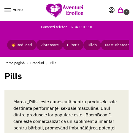
MENIU
0
Comenzi telefon: 0784 110 110
Reduceri
Vibratoare
Clitoris
Dildo
Masturbatoare
Prima pagină
Branduri
Pills
/
/
Pills
Marca „Pills” este cunoscută pentru produsele sale
destinate performanței sexuale masculine. Unul
dintre produsele lor populare este „BoomBoom”,
care este comercializat ca un supliment alimentar
pentru bărbați, promovând îmbunătățirea potenței