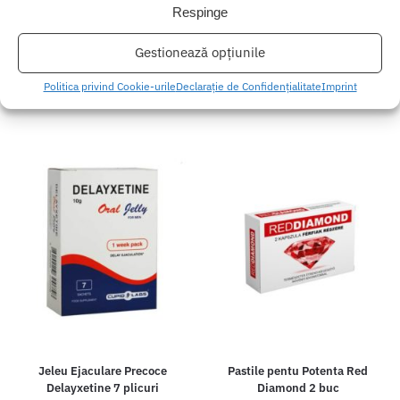
Apollo Plus – 2 Pcs Pastile
Capsule pentru Erectie UP Green
Respinge
pentru Erectie pe Baza de Plante
Power 4 buc
55.00
lei
(1)
Gestionează opțiunile
155.00
lei
Politica privind Cookie-urile
Declarație de Confidențialitate
Imprint
Adaugă în coș
Adaugă în coș
Jeleu Ejaculare Precoce
Pastile pentu Potenta Red
Delayxetine 7 plicuri
Diamond 2 buc