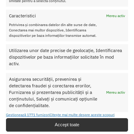
limitate pentru a selecta conținutul.
Out of stock
Caracteristici
Mereu activ
Apollo Plus 10 Pcs Pastile pentru
Pastile pentru Potenta Barbati
Erectie pe Baza de Plante
DINAMIT 2 buc
Potrivirea și combinarea datelor din alte surse de date,
Conectarea mai multor dispozitive, Identificarea
185.00
lei
70.00
lei
dispozitivelor pe baza informațiilor transmise automat.
Adaugă în coș
Citește mai mult
Utilizarea unor date precise de geolocație, Identificarea
dispozitivelor pe baza informațiilor solicitate în mod
activ.
Asigurarea securității, prevenirea și
detectarea fraudei și corectarea erorilor,
Furnizarea și prezentarea publicității și a
Mereu activ
conținutului, Salvați și comunicați opțiunile
de confidențialitate.
Gestionează 1771 furnizori
Citește mai multe despre aceste scopuri
Accept toate