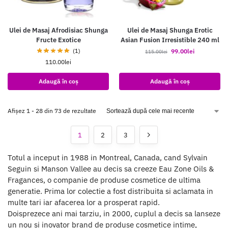
Ulei de Masaj Afrodisiac Shunga
Ulei de Masaj Shunga Erotic
Fructe Exotice
Asian Fusion Irresistible 240 ml
(1)
99.00
lei
115.00
lei
110.00
lei
Adaugă în coș
Adaugă în coș
Afișez 1 - 28 din 73 de rezultate
1
2
3
Totul a inceput in 1988 in Montreal, Canada, cand Sylvain
Seguin si Manson Vallee au decis sa creeze Eau Zone Oils &
Fragances, o companie de produse cosmetice de ultima
generatie. Prima lor colectie a fost distribuita si aclamata in
multe tari iar afacerea lor a prosperat rapid.
Doisprezece ani mai tarziu, in 2000, cuplul a decis sa lanseze
un nou si inovator brand de produse cosmetice intime,