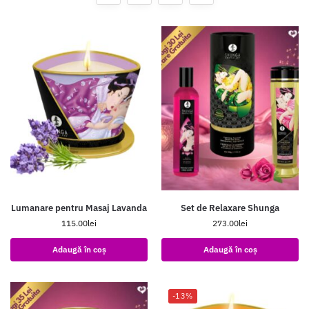
Lumanare pentru Masaj Lavanda
Set de Relaxare Shunga
115.00
lei
273.00
lei
Adaugă în coș
Adaugă în coș
-13%