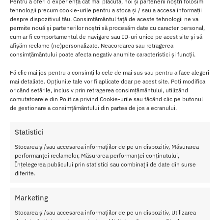
Pentru a oferi o experiență cât mai plăcută, noi și partenerii noștri folosim
82.00
lei
tehnologii precum cookie-urile pentru a stoca și / sau a accesa informații
despre dispozitivul tău. Consimțământul față de aceste tehnologii ne va
Adaugă în coș
Adaugă în coș
permite nouă și partenerilor noștri să procesăm date cu caracter personal,
cum ar fi comportamentul de navigare sau ID-uri unice pe acest site și să
afișăm reclame (ne)personalizate. Neacordarea sau retragerea
consimțământului poate afecta negativ anumite caracteristici și funcții.
Fă clic mai jos pentru a consimți la cele de mai sus sau pentru a face alegeri
mai detaliate. Opțiunile tale vor fi aplicate doar pe acest site. Poți modifica
oricând setările, inclusiv prin retragerea consimțământului, utilizând
comutatoarele din Politica privind Cookie-urile sau făcând clic pe butonul
de gestionare a consimțământului din partea de jos a ecranului.
Statistici
Stocarea și/sau accesarea informațiilor de pe un dispozitiv, Măsurarea
performanței reclamelor, Măsurarea performanței conținutului,
Înțelegerea publicului prin statistici sau combinații de date din surse
diferite.
Hold Me Tight Gel Pentru
Sare de Baie de la Marea Moarta
Stramtarea Vaginului 30 ml
Shunga Afrodisia 600g
Marketing
165.00
lei
115.00
lei
Stocarea și/sau accesarea informațiilor de pe un dispozitiv, Utilizarea
Adaugă în coș
Adaugă în coș