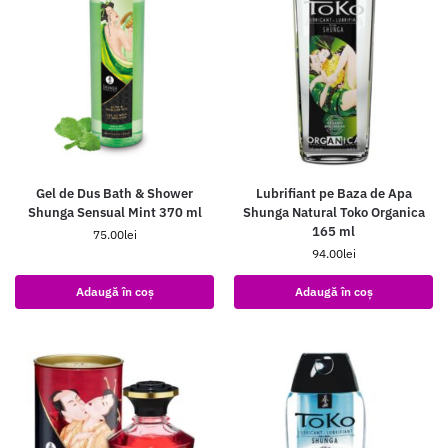
Gel de Dus Bath & Shower
Lubrifiant pe Baza de Apa
Shunga Sensual Mint 370 ml
Shunga Natural Toko Organica
165 ml
75.00
lei
94.00
lei
Adaugă în coș
Adaugă în coș