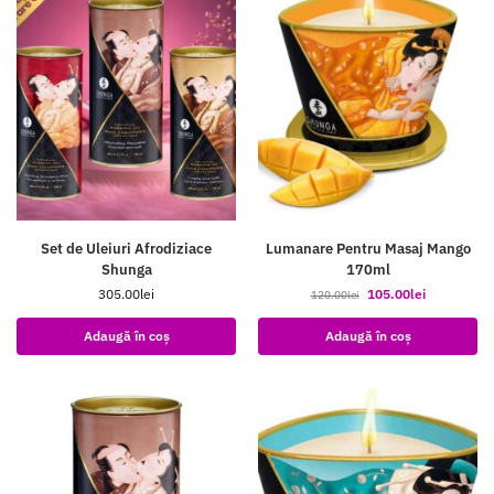
Set de Uleiuri Afrodiziace
Lumanare Pentru Masaj Mango
Shunga
170ml
305.00
lei
105.00
lei
120.00
lei
Adaugă în coș
Adaugă în coș