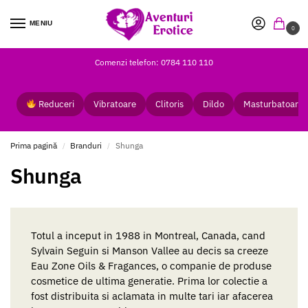
MENIU
0
Comenzi telefon: 0784 110 110
Reduceri
Vibratoare
Clitoris
Dildo
Masturbatoare
Prima pagină
Branduri
Shunga
/
/
Shunga
Totul a inceput in 1988 in Montreal, Canada, cand
Sylvain Seguin si Manson Vallee au decis sa creeze
Eau Zone Oils & Fragances, o companie de produse
cosmetice de ultima generatie. Prima lor colectie a
fost distribuita si aclamata in multe tari iar afacerea