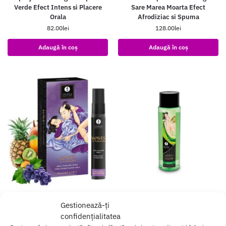
Verde Efect Intens si Placere
Sare Marea Moarta Efect
Orala
Afrodiziac si Spuma
82.00
lei
128.00
lei
Adaugă în coș
Adaugă în coș
Spray Oral Shunga – Aroma
Gel de dus Shunga Sensual Mist
Gestionează-ți
Fructata Exotica Sarutari si
370ml
confidențialitatea
Placere Orala
90.00
lei