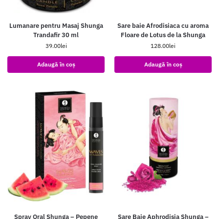
Lumanare pentru Masaj Shunga
Sare baie Afrodisiaca cu aroma
Trandafir 30 ml
Floare de Lotus de la Shunga
39.00
lei
128.00
lei
Adaugă în coș
Adaugă în coș
Spray Oral Shunga – Pepene
Sare Baie Aphrodisia Shunga –