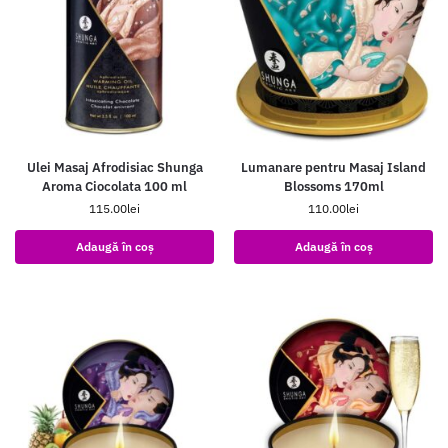
Ulei Masaj Afrodisiac Shunga
Lumanare pentru Masaj Island
Aroma Ciocolata 100 ml
Blossoms 170ml
115.00
lei
110.00
lei
Adaugă în coș
Adaugă în coș