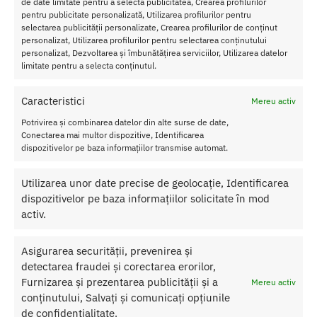
de date limitate pentru a selecta publicitatea, Crearea profilurilor
pentru publicitate personalizată, Utilizarea profilurilor pentru
selectarea publicității personalizate, Crearea profilurilor de conținut
personalizat, Utilizarea profilurilor pentru selectarea conținutului
personalizat, Dezvoltarea și îmbunătățirea serviciilor, Utilizarea datelor
limitate pentru a selecta conținutul.
Caracteristici
Mereu activ
Potrivirea și combinarea datelor din alte surse de date,
Conectarea mai multor dispozitive, Identificarea
dispozitivelor pe baza informațiilor transmise automat.
Utilizarea unor date precise de geolocație, Identificarea
dispozitivelor pe baza informațiilor solicitate în mod
activ.
Sare de Baie Oriental Crystals
Sare de Baie Oriental Crystals
Exotic Fruits Shunga 75 g
Ocean Breeze Shunga 75 g
27.00
lei
27.00
lei
Asigurarea securității, prevenirea și
detectarea fraudei și corectarea erorilor,
Adaugă în coș
Adaugă în coș
Furnizarea și prezentarea publicității și a
Mereu activ
conținutului, Salvați și comunicați opțiunile
de confidențialitate.