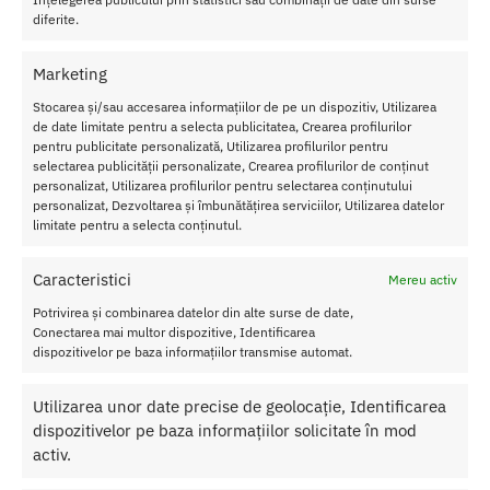
diferite.
Transport Gratuit
Pentru toate comenziile de peste 250 lei
Marketing
Retur Gratis in 21 zile
Toate comenzile pot fi returnate in 14 zile conform termenilor.
Stocarea și/sau accesarea informațiilor de pe un dispozitiv, Utilizarea
de date limitate pentru a selecta publicitatea, Crearea profilurilor
Sex Shop Romania
pentru publicitate personalizată, Utilizarea profilurilor pentru
Comanda online de oriunde ai fi si primesti comanda a 2-a zi.
selectarea publicității personalizate, Crearea profilurilor de conținut
personalizat, Utilizarea profilurilor pentru selectarea conținutului
Discretie Maxima
personalizat, Dezvoltarea și îmbunătățirea serviciilor, Utilizarea datelor
Toate produsele sunt livrate prompt si discret in toata tara
limitate pentru a selecta conținutul.
Caracteristici
Mereu activ
Potrivirea și combinarea datelor din alte surse de date,
Despre Noi
Conectarea mai multor dispozitive, Identificarea
dispozitivelor pe baza informațiilor transmise automat.
Confidentialitatea datelor
Termeni si Conditii
Utilizarea unor date precise de geolocație, Identificarea
Protectia Consumatorului
dispozitivelor pe baza informațiilor solicitate în mod
activ.
Ajutor