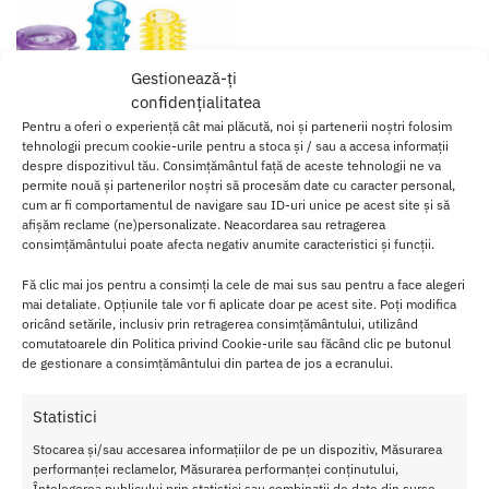
Gestionează-ți
confidențialitatea
Pentru a oferi o experiență cât mai plăcută, noi și partenerii noștri folosim
tehnologii precum cookie-urile pentru a stoca și / sau a accesa informații
despre dispozitivul tău. Consimțământul față de aceste tehnologii ne va
permite nouă și partenerilor noștri să procesăm date cu caracter personal,
cum ar fi comportamentul de navigare sau ID-uri unice pe acest site și să
afișăm reclame (ne)personalizate. Neacordarea sau retragerea
consimțământului poate afecta negativ anumite caracteristici și funcții.
Set Mansoane Penis Vibrant
Adornment
Fă clic mai jos pentru a consimți la cele de mai sus sau pentru a face alegeri
65.00
lei
mai detaliate. Opțiunile tale vor fi aplicate doar pe acest site. Poți modifica
oricând setările, inclusiv prin retragerea consimțământului, utilizând
comutatoarele din Politica privind Cookie-urile sau făcând clic pe butonul
Adaugă în coș
de gestionare a consimțământului din partea de jos a ecranului.
Afișez singurul rezultat
Statistici
Stocarea și/sau accesarea informațiilor de pe un dispozitiv, Măsurarea
performanței reclamelor, Măsurarea performanței conținutului,
Înțelegerea publicului prin statistici sau combinații de date din surse