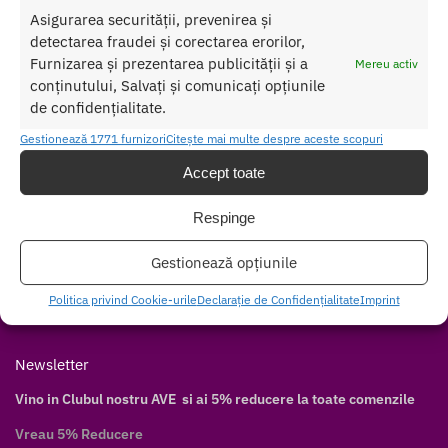
Asigurarea securității, prevenirea și
Contul meu
detectarea fraudei și corectarea erorilor,
Cum cumpăr
Furnizarea și prezentarea publicității și a
Mereu activ
Livrare discretă
conținutului, Salvați și comunicați opțiunile
de confidențialitate.
Modalități de plată
Modalități de livrare
Gestionează 1771 furnizori
Citește mai multe despre aceste scopuri
Accept toate
Follow
Facebook
Respinge
Twitter
Gestionează opțiunile
Instagram
Pinterest
Politica privind Cookie-urile
Declarație de Confidențialitate
Imprint
Youtube
Newsletter
Vino in Clubul nostru AVE si ai 5% reducere la toate comenzile
Vreau 5% Reducere