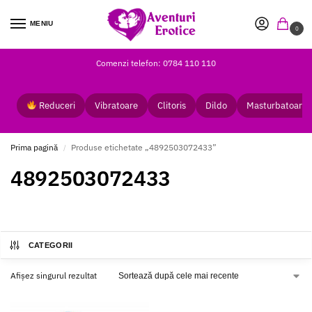
MENIU
0
Comenzi telefon: 0784 110 110
Reduceri
Vibratoare
Clitoris
Dildo
Masturbatoare
Prima pagină
Produse etichetate „4892503072433”
/
4892503072433
CATEGORII
Afișez singurul rezultat