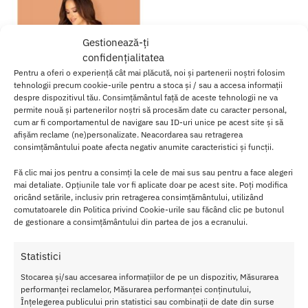
Gestionează-ți
confidențialitatea
Pentru a oferi o experiență cât mai plăcută, noi și partenerii noștri folosim
tehnologii precum cookie-urile pentru a stoca și / sau a accesa informații
despre dispozitivul tău. Consimțământul față de aceste tehnologii ne va
permite nouă și partenerilor noștri să procesăm date cu caracter personal,
cum ar fi comportamentul de navigare sau ID-uri unice pe acest site și să
afișăm reclame (ne)personalizate. Neacordarea sau retragerea
consimțământului poate afecta negativ anumite caracteristici și funcții.
Babydoll Lovlea L-XL
Fă clic mai jos pentru a consimți la cele de mai sus sau pentru a face alegeri
199.00
lei
mai detaliate. Opțiunile tale vor fi aplicate doar pe acest site. Poți modifica
oricând setările, inclusiv prin retragerea consimțământului, utilizând
Adaugă în coș
comutatoarele din Politica privind Cookie-urile sau făcând clic pe butonul
de gestionare a consimțământului din partea de jos a ecranului.
Afișez singurul rezultat
Statistici
Stocarea și/sau accesarea informațiilor de pe un dispozitiv, Măsurarea
performanței reclamelor, Măsurarea performanței conținutului,
Înțelegerea publicului prin statistici sau combinații de date din surse