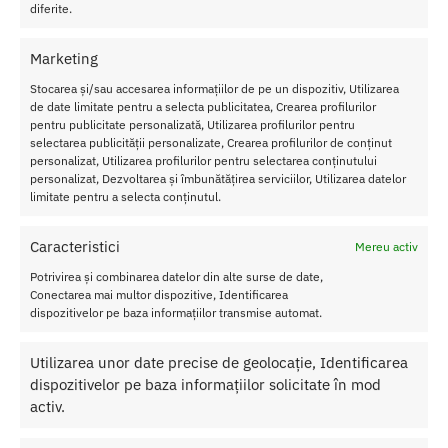
Transport Gratuit
diferite.
Pentru toate comenziile de peste 250 lei
Marketing
Retur Gratis in 21 zile
Toate comenzile pot fi returnate in 14 zile conform termenilor.
Stocarea și/sau accesarea informațiilor de pe un dispozitiv, Utilizarea
de date limitate pentru a selecta publicitatea, Crearea profilurilor
Sex Shop Romania
pentru publicitate personalizată, Utilizarea profilurilor pentru
Comanda online de oriunde ai fi si primesti comanda a 2-a zi.
selectarea publicității personalizate, Crearea profilurilor de conținut
personalizat, Utilizarea profilurilor pentru selectarea conținutului
Discretie Maxima
personalizat, Dezvoltarea și îmbunătățirea serviciilor, Utilizarea datelor
Toate produsele sunt livrate prompt si discret in toata tara
limitate pentru a selecta conținutul.
Caracteristici
Mereu activ
Despre Noi
Potrivirea și combinarea datelor din alte surse de date,
Conectarea mai multor dispozitive, Identificarea
Confidentialitatea datelor
dispozitivelor pe baza informațiilor transmise automat.
Termeni si Conditii
Protectia Consumatorului
Utilizarea unor date precise de geolocație, Identificarea
dispozitivelor pe baza informațiilor solicitate în mod
activ.
Ajutor