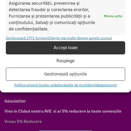
Asigurarea securității, prevenirea și
Contul meu
detectarea fraudei și corectarea erorilor,
Cum cumpăr
Furnizarea și prezentarea publicității și a
Mereu activ
Livrare discretă
conținutului, Salvați și comunicați opțiunile
Modalități de plată
de confidențialitate.
Modalități de livrare
Gestionează 1771 furnizori
Citește mai multe despre aceste scopuri
Follow
Accept toate
Facebook
Respinge
Twitter
Instagram
Gestionează opțiunile
Pinterest
Politica privind Cookie-urile
Declarație de Confidențialitate
Imprint
Youtube
Newsletter
Vino in Clubul nostru AVE si ai 5% reducere la toate comenzile
Vreau 5% Reducere