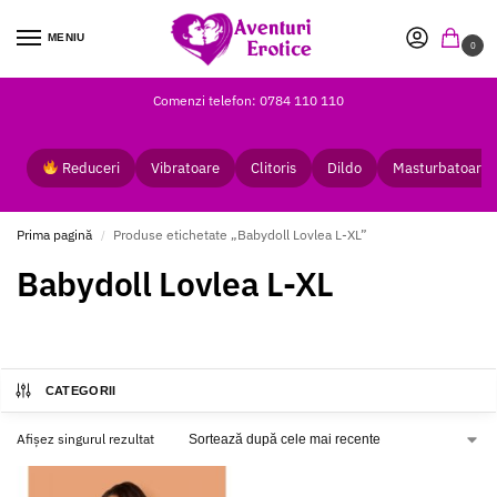
MENIU
0
Comenzi telefon: 0784 110 110
Reduceri
Vibratoare
Clitoris
Dildo
Masturbatoare
Prima pagină
Produse etichetate „Babydoll Lovlea L-XL”
/
Babydoll Lovlea L-XL
CATEGORII
Afișez singurul rezultat