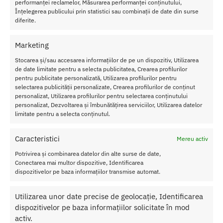
performanței reclamelor, Măsurarea performanței conținutului,
Înțelegerea publicului prin statistici sau combinații de date din surse
diferite.
Transport Gratuit
Pentru toate comenziile de peste 250 lei
Marketing
Stocarea și/sau accesarea informațiilor de pe un dispozitiv, Utilizarea
Retur Gratis in 21 zile
de date limitate pentru a selecta publicitatea, Crearea profilurilor
Toate comenzile pot fi returnate in 14 zile conform termenilor.
pentru publicitate personalizată, Utilizarea profilurilor pentru
selectarea publicității personalizate, Crearea profilurilor de conținut
Sex Shop Romania
personalizat, Utilizarea profilurilor pentru selectarea conținutului
Comanda online de oriunde ai fi si primesti comanda a 2-a zi.
personalizat, Dezvoltarea și îmbunătățirea serviciilor, Utilizarea datelor
Discretie Maxima
limitate pentru a selecta conținutul.
Toate produsele sunt livrate prompt si discret in toata tara
Caracteristici
Mereu activ
Potrivirea și combinarea datelor din alte surse de date,
Conectarea mai multor dispozitive, Identificarea
Despre Noi
dispozitivelor pe baza informațiilor transmise automat.
Confidentialitatea datelor
Utilizarea unor date precise de geolocație, Identificarea
Termeni si Conditii
dispozitivelor pe baza informațiilor solicitate în mod
Protectia Consumatorului
activ.