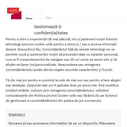
-14%
Gestionează-ți
confidențialitatea
Pentru a oferi o experiență cât mai plăcută, noi și partenerii noștri folosim
tehnologii precum cookie-urile pentru a stoca și / sau a accesa informații
despre dispozitivul tău. Consimțământul față de aceste tehnologii ne va
permite nouă și partenerilor noștri să procesăm date cu caracter personal,
cum ar fi comportamentul de navigare sau ID-uri unice pe acest site și să
afișăm reclame (ne)personalizate. Neacordarea sau retragerea
consimțământului poate afecta negativ anumite caracteristici și funcții.
Bila Vaginala Joyballs Secret
Fă clic mai jos pentru a consimți la cele de mai sus sau pentru a face alegeri
Single
mai detaliate. Opțiunile tale vor fi aplicate doar pe acest site. Poți modifica
oricând setările, inclusiv prin retragerea consimțământului, utilizând
80.00
lei
93.00
lei
comutatoarele din Politica privind Cookie-urile sau făcând clic pe butonul
de gestionare a consimțământului din partea de jos a ecranului.
Adaugă în coș
Statistici
Afișez singurul rezultat
Stocarea și/sau accesarea informațiilor de pe un dispozitiv, Măsurarea