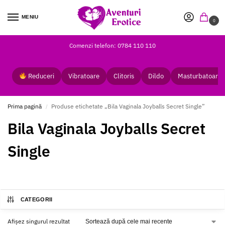
MENIU
0
Comenzi telefon: 0784 110 110
Reduceri
Vibratoare
Clitoris
Dildo
Masturbatoare
Prima pagină
Produse etichetate „Bila Vaginala Joyballs Secret Single”
/
Bila Vaginala Joyballs Secret
Single
CATEGORII
Afișez singurul rezultat