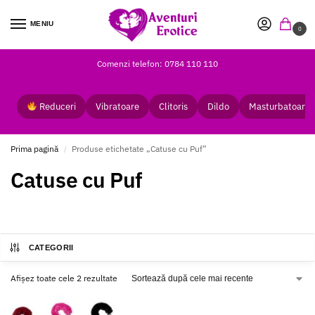
MENIU
0
Comenzi telefon: 0784 110 110
Reduceri
Vibratoare
Clitoris
Dildo
Masturbatoare
Prima pagină
Produse etichetate „Catuse cu Puf”
/
Catuse cu Puf
CATEGORII
Afișez toate cele 2 rezultate