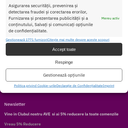
Asigurarea securității, prevenirea și
Contul meu
detectarea fraudei și corectarea erorilor,
Cum cumpăr
Furnizarea și prezentarea publicității și a
Mereu activ
Livrare discretă
conținutului, Salvați și comunicați opțiunile
de confidențialitate.
Modalități de plată
Modalități de livrare
Gestionează 1771 furnizori
Citește mai multe despre aceste scopuri
Accept toate
Follow
Facebook
Respinge
Twitter
Gestionează opțiunile
Instagram
Pinterest
Politica privind Cookie-urile
Declarație de Confidențialitate
Imprint
Youtube
Newsletter
Vino in Clubul nostru AVE si ai 5% reducere la toate comenzile
Vreau 5% Reducere