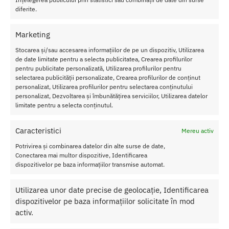
diferite.
Transport Gratuit
Pentru toate comenziile de peste 250 lei
Marketing
Retur Gratis in 21 zile
Toate comenzile pot fi returnate in 14 zile conform termenilor.
Stocarea și/sau accesarea informațiilor de pe un dispozitiv, Utilizarea
de date limitate pentru a selecta publicitatea, Crearea profilurilor
Sex Shop Romania
pentru publicitate personalizată, Utilizarea profilurilor pentru
Comanda online de oriunde ai fi si primesti comanda a 2-a zi.
selectarea publicității personalizate, Crearea profilurilor de conținut
personalizat, Utilizarea profilurilor pentru selectarea conținutului
Discretie Maxima
personalizat, Dezvoltarea și îmbunătățirea serviciilor, Utilizarea datelor
Toate produsele sunt livrate prompt si discret in toata tara
limitate pentru a selecta conținutul.
Caracteristici
Mereu activ
Potrivirea și combinarea datelor din alte surse de date,
Despre Noi
Conectarea mai multor dispozitive, Identificarea
dispozitivelor pe baza informațiilor transmise automat.
Confidentialitatea datelor
Termeni si Conditii
Utilizarea unor date precise de geolocație, Identificarea
Protectia Consumatorului
dispozitivelor pe baza informațiilor solicitate în mod
activ.
Ajutor