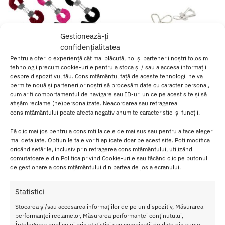
Gestionează-ți
confidențialitatea
Pentru a oferi o experiență cât mai plăcută, noi și partenerii noștri folosim
tehnologii precum cookie-urile pentru a stoca și / sau a accesa informații
despre dispozitivul tău. Consimțământul față de aceste tehnologii ne va
permite nouă și partenerilor noștri să procesăm date cu caracter personal,
cum ar fi comportamentul de navigare sau ID-uri unice pe acest site și să
afișăm reclame (ne)personalizate. Neacordarea sau retragerea
consimțământului poate afecta negativ anumite caracteristici și funcții.
Catuse Furry Handcufs cu Puf
Catuse Fetish Pleasure – Fluffy
Red Hand Cuffs
48.00
lei
Fă clic mai jos pentru a consimți la cele de mai sus sau pentru a face alegeri
55.00
lei
mai detaliate. Opțiunile tale vor fi aplicate doar pe acest site. Poți modifica
oricând setările, inclusiv prin retragerea consimțământului, utilizând
comutatoarele din Politica privind Cookie-urile sau făcând clic pe butonul
Adaugă în coș
Adaugă în coș
de gestionare a consimțământului din partea de jos a ecranului.
Afișez toate cele 2 rezultate
Statistici
Stocarea și/sau accesarea informațiilor de pe un dispozitiv, Măsurarea
performanței reclamelor, Măsurarea performanței conținutului,
Înțelegerea publicului prin statistici sau combinații de date din surse