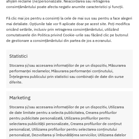
afișăm reclame (ne)personalizate. Neacordarea sau retragerea
consimțământului poate afecta negativ anumite caracteristici și funcții.
Fă clic mai jos pentru a consimți la cele de mai sus sau pentru a face alegeri
Transport Gratuit
mai detaliate. Opțiunile tale vor fi aplicate doar pe acest site. Poți modifica
Pentru toate comenziile de peste 250 lei
oricând setările, inclusiv prin retragerea consimțământului, utilizând
comutatoarele din Politica privind Cookie-urile sau făcând clic pe butonul
Retur Gratis in 21 zile
de gestionare a consimțământului din partea de jos a ecranului.
Toate comenzile pot fi returnate in 14 zile conform termenilor.
Sex Shop Romania
Statistici
Comanda online de oriunde ai fi si primesti comanda a 2-a zi.
Stocarea și/sau accesarea informațiilor de pe un dispozitiv, Măsurarea
performanței reclamelor, Măsurarea performanței conținutului,
Discretie Maxima
Înțelegerea publicului prin statistici sau combinații de date din surse
Toate produsele sunt livrate prompt si discret in toata tara
diferite.
Marketing
Despre Noi
Stocarea și/sau accesarea informațiilor de pe un dispozitiv, Utilizarea
de date limitate pentru a selecta publicitatea, Crearea profilurilor
Confidentialitatea datelor
pentru publicitate personalizată, Utilizarea profilurilor pentru
Termeni si Conditii
selectarea publicității personalizate, Crearea profilurilor de conținut
personalizat, Utilizarea profilurilor pentru selectarea conținutului
Protectia Consumatorului
personalizat, Dezvoltarea și îmbunătățirea serviciilor, Utilizarea datelor