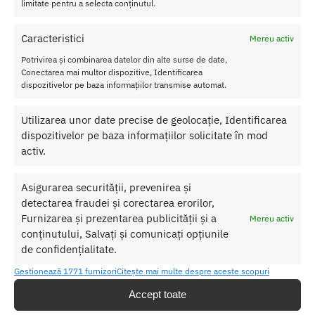
limitate pentru a selecta conținutul.
Ajutor
Caracteristici
Mereu activ
Contul meu
Potrivirea și combinarea datelor din alte surse de date,
Cum cumpăr
Conectarea mai multor dispozitive, Identificarea
dispozitivelor pe baza informațiilor transmise automat.
Livrare discretă
Modalități de plată
Utilizarea unor date precise de geolocație, Identificarea
Modalități de livrare
dispozitivelor pe baza informațiilor solicitate în mod
activ.
Follow
Facebook
Asigurarea securității, prevenirea și
Twitter
detectarea fraudei și corectarea erorilor,
Furnizarea și prezentarea publicității și a
Instagram
Mereu activ
conținutului, Salvați și comunicați opțiunile
Pinterest
de confidențialitate.
Youtube
Gestionează 1771 furnizori
Citește mai multe despre aceste scopuri
Newsletter
Accept toate
Vino in Clubul nostru AVE si ai 5% reducere la toate comenzile