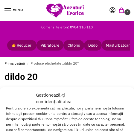
MENIU
0
Comenzi telefon: 0784 110 110
Reduceri
Vibratoare
Clitoris
Dildo
Masturbatoare
Prima pagină
Produse etichetate „dildo 20”
/
dildo 20
Gestionează-ți
confidențialitatea
Nu a fost găsit niciun produs care să se potrivească cu selecția
Pentru a oferi o experiență cât mai plăcută, noi și partenerii noștri folosim
ta.
tehnologii precum cookie-urile pentru a stoca și / sau a accesa informații
despre dispozitivul tău. Consimțământul față de aceste tehnologii ne va
permite nouă și partenerilor noștri să procesăm date cu caracter personal,
cum ar fi comportamentul de navigare sau ID-uri unice pe acest site și să