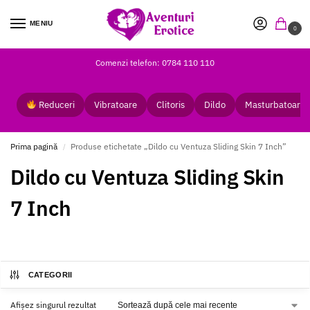
MENIU
0
Comenzi telefon: 0784 110 110
Reduceri
Vibratoare
Clitoris
Dildo
Masturbatoare
Prima pagină
Produse etichetate „Dildo cu Ventuza Sliding Skin 7 Inch”
/
Dildo cu Ventuza Sliding Skin
7 Inch
CATEGORII
Afișez singurul rezultat