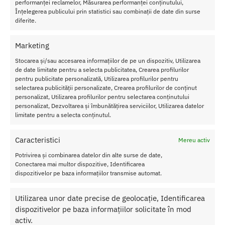
performanței reclamelor, Măsurarea performanței conținutului,
Înțelegerea publicului prin statistici sau combinații de date din surse
diferite.
Transport Gratuit
Pentru toate comenziile de peste 250 lei
Marketing
Stocarea și/sau accesarea informațiilor de pe un dispozitiv, Utilizarea
Retur Gratis in 21 zile
de date limitate pentru a selecta publicitatea, Crearea profilurilor
Toate comenzile pot fi returnate in 14 zile conform termenilor.
pentru publicitate personalizată, Utilizarea profilurilor pentru
selectarea publicității personalizate, Crearea profilurilor de conținut
Sex Shop Romania
personalizat, Utilizarea profilurilor pentru selectarea conținutului
Comanda online de oriunde ai fi si primesti comanda a 2-a zi.
personalizat, Dezvoltarea și îmbunătățirea serviciilor, Utilizarea datelor
Discretie Maxima
limitate pentru a selecta conținutul.
Toate produsele sunt livrate prompt si discret in toata tara
Caracteristici
Mereu activ
Potrivirea și combinarea datelor din alte surse de date,
Conectarea mai multor dispozitive, Identificarea
Despre Noi
dispozitivelor pe baza informațiilor transmise automat.
Confidentialitatea datelor
Utilizarea unor date precise de geolocație, Identificarea
Termeni si Conditii
dispozitivelor pe baza informațiilor solicitate în mod
Protectia Consumatorului
activ.