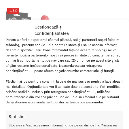
-15%
Gestionează-ți
confidențialitatea
Pentru a oferi o experiență cât mai plăcută, noi și partenerii noștri folosim
tehnologii precum cookie-urile pentru a stoca și / sau a accesa informații
despre dispozitivul tău. Consimțământul față de aceste tehnologii ne va
permite nouă și partenerilor noștri să procesăm date cu caracter personal,
cum ar fi comportamentul de navigare sau ID-uri unice pe acest site și să
afișăm reclame (ne)personalizate. Neacordarea sau retragerea
consimțământului poate afecta negativ anumite caracteristici și funcții.
Dildo Realistic Sliding Skin
Fă clic mai jos pentru a consimți la cele de mai sus sau pentru a face alegeri
Bendable Densitate Dubla 18 cm
mai detaliate. Opțiunile tale vor fi aplicate doar pe acest site. Poți modifica
oricând setările, inclusiv prin retragerea consimțământului, utilizând
110.00
lei
130.00
lei
comutatoarele din Politica privind Cookie-urile sau făcând clic pe butonul
de gestionare a consimțământului din partea de jos a ecranului.
Adaugă în coș
Statistici
Afișez singurul rezultat
Stocarea și/sau accesarea informațiilor de pe un dispozitiv, Măsurarea