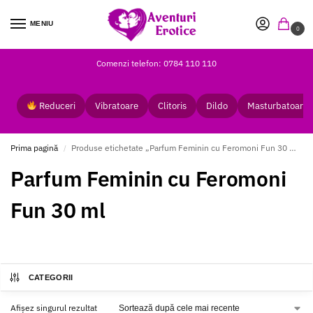
MENIU
0
Comenzi telefon: 0784 110 110
Reduceri
Vibratoare
Clitoris
Dildo
Masturbatoare
Prima pagină
Produse etichetate „Parfum Feminin cu Feromoni Fun 30 ml”
/
Parfum Feminin cu Feromoni
Fun 30 ml
CATEGORII
Afișez singurul rezultat