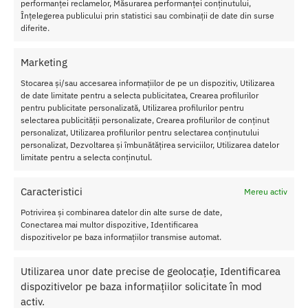
performanței reclamelor, Măsurarea performanței conținutului,
Înțelegerea publicului prin statistici sau combinații de date din surse
diferite.
Transport Gratuit
Pentru toate comenziile de peste 250 lei
Marketing
Stocarea și/sau accesarea informațiilor de pe un dispozitiv, Utilizarea
Retur Gratis in 21 zile
de date limitate pentru a selecta publicitatea, Crearea profilurilor
Toate comenzile pot fi returnate in 14 zile conform termenilor.
pentru publicitate personalizată, Utilizarea profilurilor pentru
selectarea publicității personalizate, Crearea profilurilor de conținut
Sex Shop Romania
personalizat, Utilizarea profilurilor pentru selectarea conținutului
Comanda online de oriunde ai fi si primesti comanda a 2-a zi.
personalizat, Dezvoltarea și îmbunătățirea serviciilor, Utilizarea datelor
Discretie Maxima
limitate pentru a selecta conținutul.
Toate produsele sunt livrate prompt si discret in toata tara
Caracteristici
Mereu activ
Potrivirea și combinarea datelor din alte surse de date,
Conectarea mai multor dispozitive, Identificarea
Despre Noi
dispozitivelor pe baza informațiilor transmise automat.
Confidentialitatea datelor
Utilizarea unor date precise de geolocație, Identificarea
Termeni si Conditii
dispozitivelor pe baza informațiilor solicitate în mod
Protectia Consumatorului
activ.