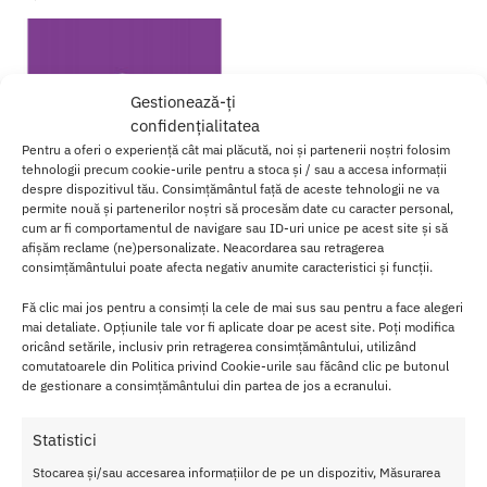
Gestionează-ți
confidențialitatea
Pentru a oferi o experiență cât mai plăcută, noi și partenerii noștri folosim
tehnologii precum cookie-urile pentru a stoca și / sau a accesa informații
despre dispozitivul tău. Consimțământul față de aceste tehnologii ne va
permite nouă și partenerilor noștri să procesăm date cu caracter personal,
cum ar fi comportamentul de navigare sau ID-uri unice pe acest site și să
afișăm reclame (ne)personalizate. Neacordarea sau retragerea
consimțământului poate afecta negativ anumite caracteristici și funcții.
Parfum Feminin cu Feromoni
Fă clic mai jos pentru a consimți la cele de mai sus sau pentru a face alegeri
Fun 30 ml
mai detaliate. Opțiunile tale vor fi aplicate doar pe acest site. Poți modifica
oricând setările, inclusiv prin retragerea consimțământului, utilizând
115.00
lei
comutatoarele din Politica privind Cookie-urile sau făcând clic pe butonul
de gestionare a consimțământului din partea de jos a ecranului.
Adaugă în coș
Statistici
Afișez singurul rezultat
Stocarea și/sau accesarea informațiilor de pe un dispozitiv, Măsurarea