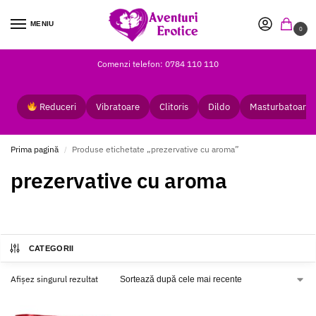
MENIU
0
Comenzi telefon: 0784 110 110
Reduceri
Vibratoare
Clitoris
Dildo
Masturbatoare
Prima pagină
Produse etichetate „prezervative cu aroma”
/
prezervative cu aroma
CATEGORII
Afișez singurul rezultat