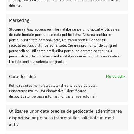
diferite.
Transport Gratuit
Pentru toate comenziile de peste 250 lei
Marketing
Retur Gratis in 21 zile
Toate comenzile pot fi returnate in 14 zile conform termenilor.
Stocarea și/sau accesarea informațiilor de pe un dispozitiv, Utilizarea
de date limitate pentru a selecta publicitatea, Crearea profilurilor
Sex Shop Romania
pentru publicitate personalizată, Utilizarea profilurilor pentru
Comanda online de oriunde ai fi si primesti comanda a 2-a zi.
selectarea publicității personalizate, Crearea profilurilor de conținut
personalizat, Utilizarea profilurilor pentru selectarea conținutului
Discretie Maxima
personalizat, Dezvoltarea și îmbunătățirea serviciilor, Utilizarea datelor
Toate produsele sunt livrate prompt si discret in toata tara
limitate pentru a selecta conținutul.
Caracteristici
Mereu activ
Potrivirea și combinarea datelor din alte surse de date,
Despre Noi
Conectarea mai multor dispozitive, Identificarea
dispozitivelor pe baza informațiilor transmise automat.
Confidentialitatea datelor
Termeni si Conditii
Utilizarea unor date precise de geolocație, Identificarea
Protectia Consumatorului
dispozitivelor pe baza informațiilor solicitate în mod
activ.
Ajutor