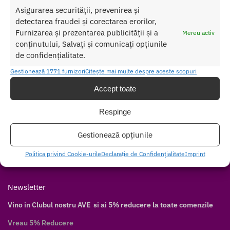
Asigurarea securității, prevenirea și
Contul meu
detectarea fraudei și corectarea erorilor,
Cum cumpăr
Furnizarea și prezentarea publicității și a
Mereu activ
Livrare discretă
conținutului, Salvați și comunicați opțiunile
de confidențialitate.
Modalități de plată
Modalități de livrare
Gestionează 1771 furnizori
Citește mai multe despre aceste scopuri
Accept toate
Follow
Facebook
Respinge
Twitter
Gestionează opțiunile
Instagram
Pinterest
Politica privind Cookie-urile
Declarație de Confidențialitate
Imprint
Youtube
Newsletter
Vino in Clubul nostru AVE si ai 5% reducere la toate comenzile
Vreau 5% Reducere