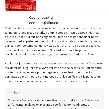
Gestionează-ți
confidențialitatea
Pentru a oferi o experiență cât mai plăcută, noi și partenerii noștri folosim
tehnologii precum cookie-urile pentru a stoca și / sau a accesa informații
despre dispozitivul tău. Consimțământul față de aceste tehnologii ne va
permite nouă și partenerilor noștri să procesăm date cu caracter personal,
cum ar fi comportamentul de navigare sau ID-uri unice pe acest site și să
afișăm reclame (ne)personalizate. Neacordarea sau retragerea
consimțământului poate afecta negativ anumite caracteristici și funcții.
Prezervative Euroglider Capsune
1 Buc
Fă clic mai jos pentru a consimți la cele de mai sus sau pentru a face alegeri
1.50
lei
mai detaliate. Opțiunile tale vor fi aplicate doar pe acest site. Poți modifica
oricând setările, inclusiv prin retragerea consimțământului, utilizând
comutatoarele din Politica privind Cookie-urile sau făcând clic pe butonul
Adaugă în coș
de gestionare a consimțământului din partea de jos a ecranului.
Afișez singurul rezultat
Statistici
Stocarea și/sau accesarea informațiilor de pe un dispozitiv, Măsurarea
performanței reclamelor, Măsurarea performanței conținutului,
Înțelegerea publicului prin statistici sau combinații de date din surse