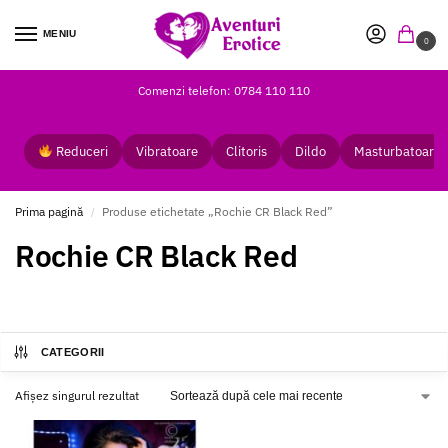
MENIU
0
Comenzi telefon: 0784 110 110
Reduceri
Vibratoare
Clitoris
Dildo
Masturbatoare
Prima pagină
Produse etichetate „Rochie CR Black Red”
/
Rochie CR Black Red
CATEGORII
Afișez singurul rezultat