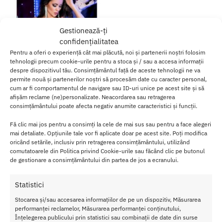
Gestionează-ți
confidențialitatea
Pentru a oferi o experiență cât mai plăcută, noi și partenerii noștri folosim
tehnologii precum cookie-urile pentru a stoca și / sau a accesa informații
despre dispozitivul tău. Consimțământul față de aceste tehnologii ne va
permite nouă și partenerilor noștri să procesăm date cu caracter personal,
cum ar fi comportamentul de navigare sau ID-uri unice pe acest site și să
afișăm reclame (ne)personalizate. Neacordarea sau retragerea
consimțământului poate afecta negativ anumite caracteristici și funcții.
Rochie CR Black Red
Fă clic mai jos pentru a consimți la cele de mai sus sau pentru a face alegeri
160.00
lei
mai detaliate. Opțiunile tale vor fi aplicate doar pe acest site. Poți modifica
oricând setările, inclusiv prin retragerea consimțământului, utilizând
Adaugă în coș
comutatoarele din Politica privind Cookie-urile sau făcând clic pe butonul
de gestionare a consimțământului din partea de jos a ecranului.
Afișez singurul rezultat
Statistici
Stocarea și/sau accesarea informațiilor de pe un dispozitiv, Măsurarea
performanței reclamelor, Măsurarea performanței conținutului,
Înțelegerea publicului prin statistici sau combinații de date din surse