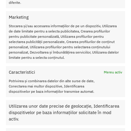
Transport Gratuit
diferite.
Pentru toate comenziile de peste 250 lei
Marketing
Retur Gratis in 21 zile
Toate comenzile pot fi returnate in 14 zile conform termenilor.
Stocarea și/sau accesarea informațiilor de pe un dispozitiv, Utilizarea
de date limitate pentru a selecta publicitatea, Crearea profilurilor
Sex Shop Romania
pentru publicitate personalizată, Utilizarea profilurilor pentru
Comanda online de oriunde ai fi si primesti comanda a 2-a zi.
selectarea publicității personalizate, Crearea profilurilor de conținut
personalizat, Utilizarea profilurilor pentru selectarea conținutului
Discretie Maxima
personalizat, Dezvoltarea și îmbunătățirea serviciilor, Utilizarea datelor
Toate produsele sunt livrate prompt si discret in toata tara
limitate pentru a selecta conținutul.
Caracteristici
Mereu activ
Despre Noi
Potrivirea și combinarea datelor din alte surse de date,
Conectarea mai multor dispozitive, Identificarea
Confidentialitatea datelor
dispozitivelor pe baza informațiilor transmise automat.
Termeni si Conditii
Protectia Consumatorului
Utilizarea unor date precise de geolocație, Identificarea
dispozitivelor pe baza informațiilor solicitate în mod
activ.
Ajutor