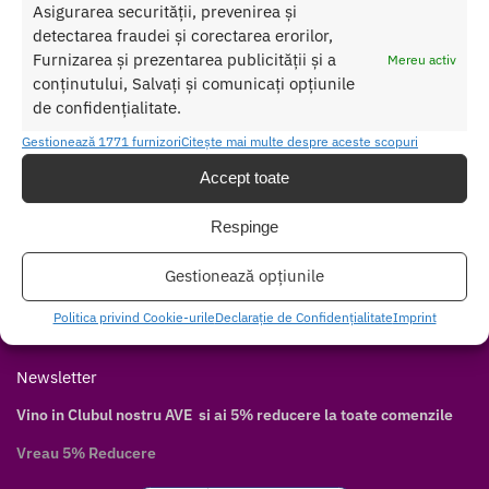
Asigurarea securității, prevenirea și
Contul meu
detectarea fraudei și corectarea erorilor,
Cum cumpăr
Furnizarea și prezentarea publicității și a
Mereu activ
Livrare discretă
conținutului, Salvați și comunicați opțiunile
Modalități de plată
de confidențialitate.
Modalități de livrare
Gestionează 1771 furnizori
Citește mai multe despre aceste scopuri
Follow
Accept toate
Facebook
Respinge
Twitter
Instagram
Gestionează opțiunile
Pinterest
Politica privind Cookie-urile
Declarație de Confidențialitate
Imprint
Youtube
Newsletter
Vino in Clubul nostru AVE si ai 5% reducere la toate comenzile
Vreau 5% Reducere