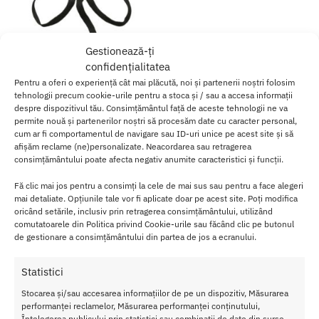
Gestionează-ți
confidențialitatea
Pentru a oferi o experiență cât mai plăcută, noi și partenerii noștri folosim
tehnologii precum cookie-urile pentru a stoca și / sau a accesa informații
despre dispozitivul tău. Consimțământul față de aceste tehnologii ne va
permite nouă și partenerilor noștri să procesăm date cu caracter personal,
cum ar fi comportamentul de navigare sau ID-uri unice pe acest site și să
afișăm reclame (ne)personalizate. Neacordarea sau retragerea
consimțământului poate afecta negativ anumite caracteristici și funcții.
Sex Mischief Adjustable Rope
Restraints BDSM Bondage
Fă clic mai jos pentru a consimți la cele de mai sus sau pentru a face alegeri
82.00
lei
mai detaliate. Opțiunile tale vor fi aplicate doar pe acest site. Poți modifica
oricând setările, inclusiv prin retragerea consimțământului, utilizând
comutatoarele din Politica privind Cookie-urile sau făcând clic pe butonul
Adaugă în coș
de gestionare a consimțământului din partea de jos a ecranului.
Afișez singurul rezultat
Statistici
Stocarea și/sau accesarea informațiilor de pe un dispozitiv, Măsurarea
performanței reclamelor, Măsurarea performanței conținutului,
Înțelegerea publicului prin statistici sau combinații de date din surse