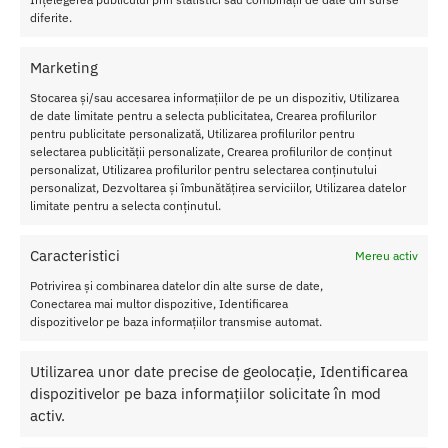
diferite.
Transport Gratuit
Pentru toate comenziile de peste 250 lei
Marketing
Retur Gratis in 21 zile
Toate comenzile pot fi returnate in 14 zile conform termenilor.
Stocarea și/sau accesarea informațiilor de pe un dispozitiv, Utilizarea
de date limitate pentru a selecta publicitatea, Crearea profilurilor
Sex Shop Romania
pentru publicitate personalizată, Utilizarea profilurilor pentru
Comanda online de oriunde ai fi si primesti comanda a 2-a zi.
selectarea publicității personalizate, Crearea profilurilor de conținut
personalizat, Utilizarea profilurilor pentru selectarea conținutului
Discretie Maxima
personalizat, Dezvoltarea și îmbunătățirea serviciilor, Utilizarea datelor
Toate produsele sunt livrate prompt si discret in toata tara
limitate pentru a selecta conținutul.
Caracteristici
Mereu activ
Potrivirea și combinarea datelor din alte surse de date,
Despre Noi
Conectarea mai multor dispozitive, Identificarea
dispozitivelor pe baza informațiilor transmise automat.
Confidentialitatea datelor
Termeni si Conditii
Utilizarea unor date precise de geolocație, Identificarea
Protectia Consumatorului
dispozitivelor pe baza informațiilor solicitate în mod
activ.
Ajutor