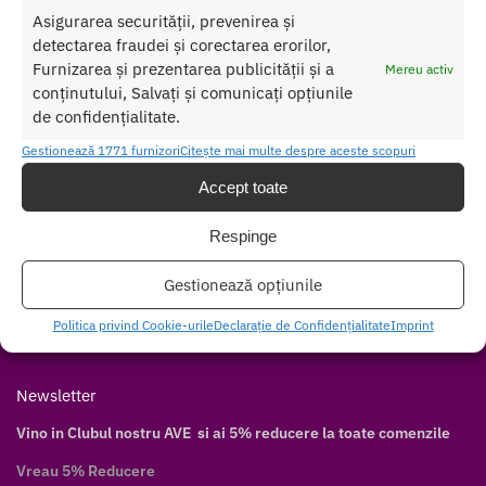
Asigurarea securității, prevenirea și
Contul meu
detectarea fraudei și corectarea erorilor,
Cum cumpăr
Furnizarea și prezentarea publicității și a
Mereu activ
Livrare discretă
conținutului, Salvați și comunicați opțiunile
de confidențialitate.
Modalități de plată
Modalități de livrare
Gestionează 1771 furnizori
Citește mai multe despre aceste scopuri
Accept toate
Follow
Facebook
Respinge
Twitter
Gestionează opțiunile
Instagram
Pinterest
Politica privind Cookie-urile
Declarație de Confidențialitate
Imprint
Youtube
Newsletter
Vino in Clubul nostru AVE si ai 5% reducere la toate comenzile
Vreau 5% Reducere