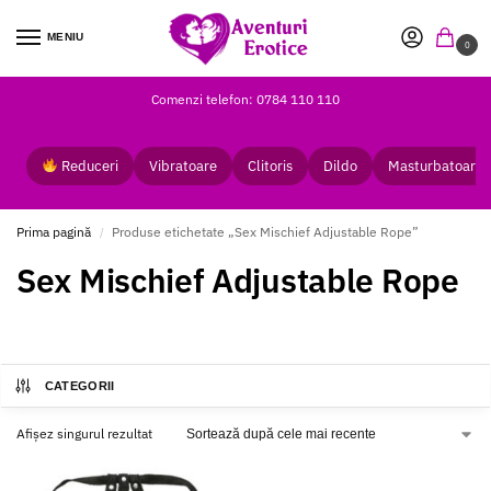
MENIU
0
Comenzi telefon: 0784 110 110
Reduceri
Vibratoare
Clitoris
Dildo
Masturbatoare
Prima pagină
Produse etichetate „Sex Mischief Adjustable Rope”
/
Sex Mischief Adjustable Rope
CATEGORII
Afișez singurul rezultat