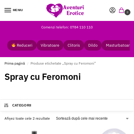
MENIU
0
Comenzi telefon: 0784 110 110
Reduceri
Vibratoare
Clitoris
Dildo
Masturbatoare
Prima pagină
Produse etichetate „Spray cu Feromoni”
/
Spray cu Feromoni
CATEGORII
Afișez toate cele 2 rezultate