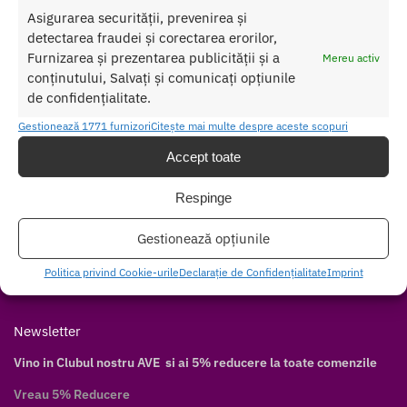
Asigurarea securității, prevenirea și
Contul meu
detectarea fraudei și corectarea erorilor,
Cum cumpăr
Furnizarea și prezentarea publicității și a
Mereu activ
Livrare discretă
conținutului, Salvați și comunicați opțiunile
de confidențialitate.
Modalități de plată
Modalități de livrare
Gestionează 1771 furnizori
Citește mai multe despre aceste scopuri
Accept toate
Follow
Facebook
Respinge
Twitter
Gestionează opțiunile
Instagram
Pinterest
Politica privind Cookie-urile
Declarație de Confidențialitate
Imprint
Youtube
Newsletter
Vino in Clubul nostru AVE si ai 5% reducere la toate comenzile
Vreau 5% Reducere