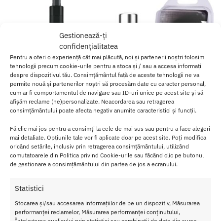
Gestionează-ți
confidențialitatea
Pentru a oferi o experiență cât mai plăcută, noi și partenerii noștri folosim
tehnologii precum cookie-urile pentru a stoca și / sau a accesa informații
despre dispozitivul tău. Consimțământul față de aceste tehnologii ne va
permite nouă și partenerilor noștri să procesăm date cu caracter personal,
cum ar fi comportamentul de navigare sau ID-uri unice pe acest site și să
afișăm reclame (ne)personalizate. Neacordarea sau retragerea
consimțământului poate afecta negativ anumite caracteristici și funcții.
Spray cu Feromoni The Secret
Spray cu Feromoni Barbatesc
Seduction Elixir
Pheroman 15 ml
Fă clic mai jos pentru a consimți la cele de mai sus sau pentru a face alegeri
90.00
lei
49.00
lei
mai detaliate. Opțiunile tale vor fi aplicate doar pe acest site. Poți modifica
oricând setările, inclusiv prin retragerea consimțământului, utilizând
comutatoarele din Politica privind Cookie-urile sau făcând clic pe butonul
Adaugă în coș
Adaugă în coș
de gestionare a consimțământului din partea de jos a ecranului.
Afișez toate cele 2 rezultate
Statistici
Stocarea și/sau accesarea informațiilor de pe un dispozitiv, Măsurarea
performanței reclamelor, Măsurarea performanței conținutului,
Înțelegerea publicului prin statistici sau combinații de date din surse