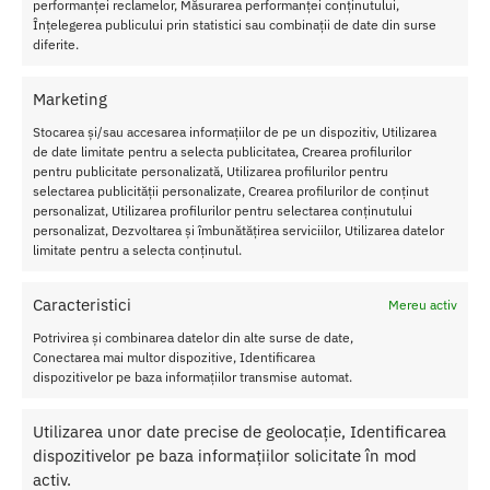
performanței reclamelor, Măsurarea performanței conținutului,
Înțelegerea publicului prin statistici sau combinații de date din surse
diferite.
Transport Gratuit
Pentru toate comenziile de peste 250 lei
Marketing
Stocarea și/sau accesarea informațiilor de pe un dispozitiv, Utilizarea
Retur Gratis in 21 zile
de date limitate pentru a selecta publicitatea, Crearea profilurilor
Toate comenzile pot fi returnate in 14 zile conform termenilor.
pentru publicitate personalizată, Utilizarea profilurilor pentru
selectarea publicității personalizate, Crearea profilurilor de conținut
Sex Shop Romania
personalizat, Utilizarea profilurilor pentru selectarea conținutului
Comanda online de oriunde ai fi si primesti comanda a 2-a zi.
personalizat, Dezvoltarea și îmbunătățirea serviciilor, Utilizarea datelor
Discretie Maxima
limitate pentru a selecta conținutul.
Toate produsele sunt livrate prompt si discret in toata tara
Caracteristici
Mereu activ
Potrivirea și combinarea datelor din alte surse de date,
Conectarea mai multor dispozitive, Identificarea
Despre Noi
dispozitivelor pe baza informațiilor transmise automat.
Confidentialitatea datelor
Utilizarea unor date precise de geolocație, Identificarea
Termeni si Conditii
dispozitivelor pe baza informațiilor solicitate în mod
Protectia Consumatorului
activ.