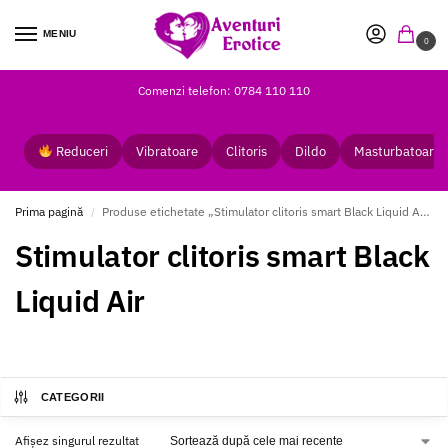
MENIU
0
Comenzi telefon: 0784 110 110
Reduceri
Vibratoare
Clitoris
Dildo
Masturbatoare
Prima pagină
Produse etichetate „Stimulator clitoris smart Black Liquid Air”
/
Stimulator clitoris smart Black
Liquid Air
CATEGORII
Afișez singurul rezultat