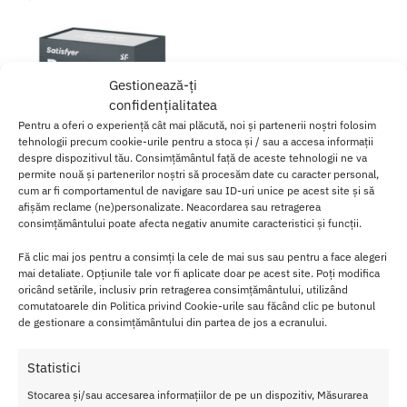
Gestionează-ți
confidențialitatea
Pentru a oferi o experiență cât mai plăcută, noi și partenerii noștri folosim
tehnologii precum cookie-urile pentru a stoca și / sau a accesa informații
despre dispozitivul tău. Consimțământul față de aceste tehnologii ne va
permite nouă și partenerilor noștri să procesăm date cu caracter personal,
cum ar fi comportamentul de navigare sau ID-uri unice pe acest site și să
afișăm reclame (ne)personalizate. Neacordarea sau retragerea
consimțământului poate afecta negativ anumite caracteristici și funcții.
Stimulator clitoris smart Black
Fă clic mai jos pentru a consimți la cele de mai sus sau pentru a face alegeri
Liquid Air
mai detaliate. Opțiunile tale vor fi aplicate doar pe acest site. Poți modifica
oricând setările, inclusiv prin retragerea consimțământului, utilizând
300.00
lei
comutatoarele din Politica privind Cookie-urile sau făcând clic pe butonul
de gestionare a consimțământului din partea de jos a ecranului.
Adaugă în coș
Statistici
Afișez singurul rezultat
Stocarea și/sau accesarea informațiilor de pe un dispozitiv, Măsurarea