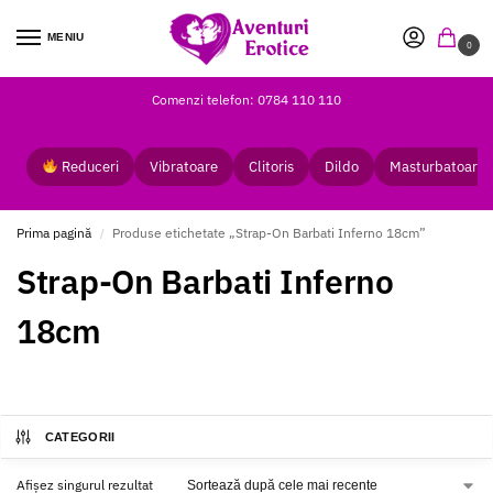
MENIU
0
Comenzi telefon: 0784 110 110
Reduceri
Vibratoare
Clitoris
Dildo
Masturbatoare
Prima pagină
Produse etichetate „Strap-On Barbati Inferno 18cm”
/
Strap-On Barbati Inferno
18cm
CATEGORII
Afișez singurul rezultat