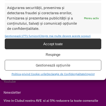
Ajutor
Asigurarea securității, prevenirea și
detectarea fraudei și corectarea erorilor,
Contul meu
Furnizarea și prezentarea publicității și a
Mereu activ
Cum cumpăr
conținutului, Salvați și comunicați opțiunile
Livrare discretă
de confidențialitate.
Modalități de plată
Gestionează 1771 furnizori
Citește mai multe despre aceste scopuri
Modalități de livrare
Accept toate
Follow
Respinge
Facebook
Twitter
Gestionează opțiunile
Instagram
Politica privind Cookie-urile
Declarație de Confidențialitate
Imprint
Pinterest
Youtube
Newsletter
Vino in Clubul nostru AVE si ai 5% reducere la toate comenzile