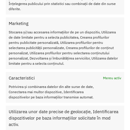
Înțelegerea publicului prin statistici sau combinații de date din surse
diferite.
Transport Gratuit
Pentru toate comenziile de peste 250 lei
Marketing
Retur Gratis in 21 zile
Stocarea și/sau accesarea informațiilor de pe un dispozitiv, Utilizarea
Toate comenzile pot fi returnate in 14 zile conform termenilor.
de date limitate pentru a selecta publicitatea, Crearea profilurilor
pentru publicitate personalizată, Utilizarea profilurilor pentru
Sex Shop Romania
selectarea publicității personalizate, Crearea profilurilor de conținut
Comanda online de oriunde ai fi si primesti comanda a 2-a zi.
personalizat, Utilizarea profilurilor pentru selectarea conținutului
personalizat, Dezvoltarea și îmbunătățirea serviciilor, Utilizarea datelor
Discretie Maxima
limitate pentru a selecta conținutul.
Toate produsele sunt livrate prompt si discret in toata tara
Caracteristici
Mereu activ
Potrivirea și combinarea datelor din alte surse de date,
Despre Noi
Conectarea mai multor dispozitive, Identificarea
dispozitivelor pe baza informațiilor transmise automat.
Confidentialitatea datelor
Termeni si Conditii
Utilizarea unor date precise de geolocație, Identificarea
Protectia Consumatorului
dispozitivelor pe baza informațiilor solicitate în mod
activ.