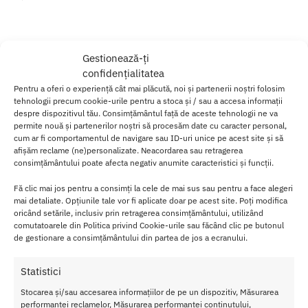
Gestionează-ți
confidențialitatea
Pentru a oferi o experiență cât mai plăcută, noi și partenerii noștri folosim
tehnologii precum cookie-urile pentru a stoca și / sau a accesa informații
despre dispozitivul tău. Consimțământul față de aceste tehnologii ne va
permite nouă și partenerilor noștri să procesăm date cu caracter personal,
cum ar fi comportamentul de navigare sau ID-uri unice pe acest site și să
afișăm reclame (ne)personalizate. Neacordarea sau retragerea
consimțământului poate afecta negativ anumite caracteristici și funcții.
Fă clic mai jos pentru a consimți la cele de mai sus sau pentru a face alegeri
Strap-On Barbati Inferno 18cm
mai detaliate. Opțiunile tale vor fi aplicate doar pe acest site. Poți modifica
220.00
lei
oricând setările, inclusiv prin retragerea consimțământului, utilizând
comutatoarele din Politica privind Cookie-urile sau făcând clic pe butonul
Adaugă în coș
de gestionare a consimțământului din partea de jos a ecranului.
Statistici
Afișez singurul rezultat
Stocarea și/sau accesarea informațiilor de pe un dispozitiv, Măsurarea
performanței reclamelor, Măsurarea performanței conținutului,