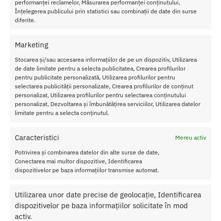
performanței reclamelor, Măsurarea performanței conținutului,
Înțelegerea publicului prin statistici sau combinații de date din surse
diferite.
Transport Gratuit
Pentru toate comenziile de peste 250 lei
Marketing
Stocarea și/sau accesarea informațiilor de pe un dispozitiv, Utilizarea
Retur Gratis in 21 zile
de date limitate pentru a selecta publicitatea, Crearea profilurilor
Toate comenzile pot fi returnate in 14 zile conform termenilor.
pentru publicitate personalizată, Utilizarea profilurilor pentru
selectarea publicității personalizate, Crearea profilurilor de conținut
Sex Shop Romania
personalizat, Utilizarea profilurilor pentru selectarea conținutului
Comanda online de oriunde ai fi si primesti comanda a 2-a zi.
personalizat, Dezvoltarea și îmbunătățirea serviciilor, Utilizarea datelor
Discretie Maxima
limitate pentru a selecta conținutul.
Toate produsele sunt livrate prompt si discret in toata tara
Caracteristici
Mereu activ
Potrivirea și combinarea datelor din alte surse de date,
Conectarea mai multor dispozitive, Identificarea
Despre Noi
dispozitivelor pe baza informațiilor transmise automat.
Confidentialitatea datelor
Utilizarea unor date precise de geolocație, Identificarea
Termeni si Conditii
dispozitivelor pe baza informațiilor solicitate în mod
Protectia Consumatorului
activ.