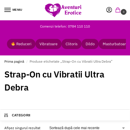
MENIU
0
Comenzi telefon: 0784 110 110
Reduceri
Vibratoare
Clitoris
Dildo
Masturbatoare
Prima pagină
Produse etichetate „Strap-On cu Vibratii Ultra Debra”
/
Strap-On cu Vibratii Ultra
Debra
CATEGORII
Afișez singurul rezultat