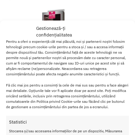
Gestionează-ți
confidențialitatea
Pentru a oferi o experiență cât mai plăcută, noi și partenerii noștri folosim
tehnologii precum cookie-urile pentru a stoca și / sau a accesa informații
despre dispozitivul tău. Consimțământul față de aceste tehnologii ne va
permite nouă și partenerilor noștri să procesăm date cu caracter personal,
cum ar fi comportamentul de navigare sau ID-uri unice pe acest site și să
afișăm reclame (ne)personalizate. Neacordarea sau retragerea
consimțământului poate afecta negativ anumite caracteristici și funcții.
Strap On Barbati cu Vibratii
Fă clic mai jos pentru a consimți la cele de mai sus sau pentru a face alegeri
Ultra
mai detaliate. Opțiunile tale vor fi aplicate doar pe acest site. Poți modifica
oricând setările, inclusiv prin retragerea consimțământului, utilizând
90.00
lei
comutatoarele din Politica privind Cookie-urile sau făcând clic pe butonul
de gestionare a consimțământului din partea de jos a ecranului.
Adaugă în coș
Statistici
Afișez singurul rezultat
Stocarea și/sau accesarea informațiilor de pe un dispozitiv, Măsurarea