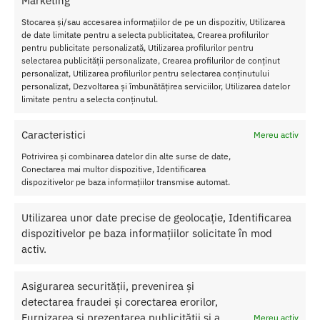
Marketing
Stocarea și/sau accesarea informațiilor de pe un dispozitiv, Utilizarea
de date limitate pentru a selecta publicitatea, Crearea profilurilor
pentru publicitate personalizată, Utilizarea profilurilor pentru
selectarea publicității personalizate, Crearea profilurilor de conținut
personalizat, Utilizarea profilurilor pentru selectarea conținutului
Strap On Femei Jessica 2 Debra
personalizat, Dezvoltarea și îmbunătățirea serviciilor, Utilizarea datelor
limitate pentru a selecta conținutul.
89.00
lei
Adaugă în coș
Caracteristici
Mereu activ
Potrivirea și combinarea datelor din alte surse de date,
Conectarea mai multor dispozitive, Identificarea
Afișez toate cele 5 rezultate
dispozitivelor pe baza informațiilor transmise automat.
Utilizarea unor date precise de geolocație, Identificarea
dispozitivelor pe baza informațiilor solicitate în mod
Transport Gratuit
activ.
Pentru toate comenziile de peste 250 lei
Retur Gratis in 21 zile
Asigurarea securității, prevenirea și
Toate comenzile pot fi returnate in 14 zile conform termenilor.
detectarea fraudei și corectarea erorilor,
Furnizarea și prezentarea publicității și a
Sex Shop Romania
Mereu activ