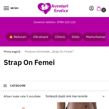
MENIU
0
Comenzi telefon: 0784 110 110
Reduceri
Vibratoare
Clitoris
Dildo
Masturbatoare
Prima pagină
Produse etichetate „Strap On Femei”
/
Strap On Femei
CATEGORII
Afișez toate cele 5 rezultate