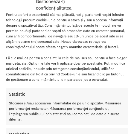
Gestionează-ți
confidențialitatea
Pentru a oferi o experiență cât mai plăcută, noi și partenerii noștri folosim
tehnologii precum cookie-urile pentru a stoca și / sau a accesa informații
despre dispozitivul tău. Consimțământul față de aceste tehnologii ne va
permite nouă și partenerilor noștri să procesăm date cu caracter personal,
cum ar fi comportamentul de navigare sau ID-uri unice pe acest site și să
afișăm reclame (ne)personalizate. Neacordarea sau retragerea
consimțământului poate afecta negativ anumite caracteristici și funcții.
Strap On Femei Lovetoy Easy
Strap On Femei Pretty Love
Fă clic mai jos pentru a consimți la cele de mai sus sau pentru a face alegeri
Strapon Set Black 19 cm
Michael Harness Briefs 20 cm
mai detaliate. Opțiunile tale vor fi aplicate doar pe acest site. Poți modifica
149.00
lei
85.00
lei
oricând setările, inclusiv prin retragerea consimțământului, utilizând
comutatoarele din Politica privind Cookie-urile sau făcând clic pe butonul
Adaugă în coș
Adaugă în coș
de gestionare a consimțământului din partea de jos a ecranului.
Statistici
Stocarea și/sau accesarea informațiilor de pe un dispozitiv, Măsurarea
performanței reclamelor, Măsurarea performanței conținutului,
Înțelegerea publicului prin statistici sau combinații de date din surse
diferite.