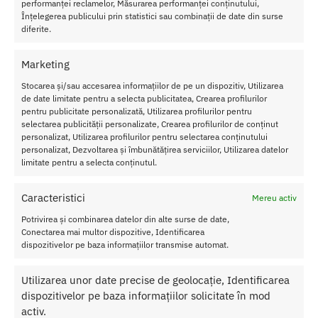
performanței reclamelor, Măsurarea performanței conținutului,
Înțelegerea publicului prin statistici sau combinații de date din surse
diferite.
Transport Gratuit
Pentru toate comenziile de peste 250 lei
Marketing
Stocarea și/sau accesarea informațiilor de pe un dispozitiv, Utilizarea
Retur Gratis in 21 zile
de date limitate pentru a selecta publicitatea, Crearea profilurilor
Toate comenzile pot fi returnate in 14 zile conform termenilor.
pentru publicitate personalizată, Utilizarea profilurilor pentru
selectarea publicității personalizate, Crearea profilurilor de conținut
Sex Shop Romania
personalizat, Utilizarea profilurilor pentru selectarea conținutului
Comanda online de oriunde ai fi si primesti comanda a 2-a zi.
personalizat, Dezvoltarea și îmbunătățirea serviciilor, Utilizarea datelor
Discretie Maxima
limitate pentru a selecta conținutul.
Toate produsele sunt livrate prompt si discret in toata tara
Caracteristici
Mereu activ
Potrivirea și combinarea datelor din alte surse de date,
Conectarea mai multor dispozitive, Identificarea
Despre Noi
dispozitivelor pe baza informațiilor transmise automat.
Confidentialitatea datelor
Utilizarea unor date precise de geolocație, Identificarea
Termeni si Conditii
dispozitivelor pe baza informațiilor solicitate în mod
Protectia Consumatorului
activ.