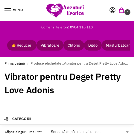
MENIU
0
Comenzi telefon: 0784 110 110
Reduceri
Vibratoare
Clitoris
Dildo
Masturbatoare
Prima pagină
Produse etichetate „Vibrator pentru Deget Pretty Love Adonis”
/
Vibrator pentru Deget Pretty
Love Adonis
CATEGORII
Afișez singurul rezultat