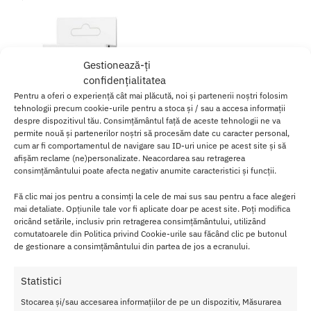
Gestionează-ți
confidențialitatea
Pentru a oferi o experiență cât mai plăcută, noi și partenerii noștri folosim
tehnologii precum cookie-urile pentru a stoca și / sau a accesa informații
despre dispozitivul tău. Consimțământul față de aceste tehnologii ne va
permite nouă și partenerilor noștri să procesăm date cu caracter personal,
cum ar fi comportamentul de navigare sau ID-uri unice pe acest site și să
afișăm reclame (ne)personalizate. Neacordarea sau retragerea
consimțământului poate afecta negativ anumite caracteristici și funcții.
Vibrator Deget Fingering Pretty
Fă clic mai jos pentru a consimți la cele de mai sus sau pentru a face alegeri
Love Adonis 8 cm
mai detaliate. Opțiunile tale vor fi aplicate doar pe acest site. Poți modifica
oricând setările, inclusiv prin retragerea consimțământului, utilizând
74.00
lei
comutatoarele din Politica privind Cookie-urile sau făcând clic pe butonul
de gestionare a consimțământului din partea de jos a ecranului.
Adaugă în coș
Statistici
Afișez singurul rezultat
Stocarea și/sau accesarea informațiilor de pe un dispozitiv, Măsurarea