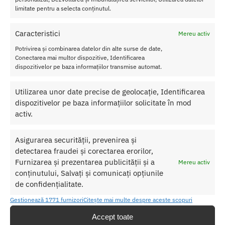
limitate pentru a selecta conținutul.
Rezistent la apa
Nu lasati produsul la indemana copiilor.
Caracteristici
Mereu activ
Potrivirea și combinarea datelor din alte surse de date,
Pentru o utilizare mai usoara utilizati un lubrifiant pe baza de apa.
Conectarea mai multor dispozitive, Identificarea
dispozitivelor pe baza informațiilor transmise automat.
Nu uitati sa curatati produsul inainte si dupa fiecare utilizare cu apa
calda si sapun.
Utilizarea unor date precise de geolocație, Identificarea
Pentru o igienizare suplimentara puteti utiliza un toycleaner.
dispozitivelor pe baza informațiilor solicitate în mod
activ.
SKU:
657447105982
Asigurarea securității, prevenirea și
Categorii:
BUTT PLUG
,
Butt Plug Sticla
detectarea fraudei și corectarea erorilor,
Etichetă:
Butt Plug Sticla Crystal Desires Rainbow Gem M
Furnizarea și prezentarea publicității și a
Mereu activ
conținutului, Salvați și comunicați opțiunile
Produse similare
de confidențialitate.
Gestionează 1771 furnizori
Citește mai multe despre aceste scopuri
Accept toate