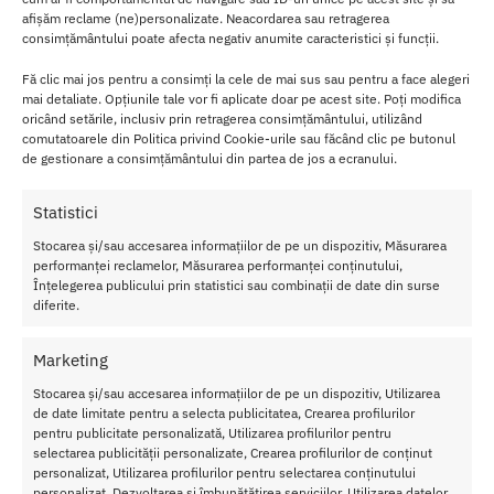
partener pe viata.
afișăm reclame (ne)personalizate. Neacordarea sau retragerea
consimțământului poate afecta negativ anumite caracteristici și funcții.
Crystal Desires Rainbow Gem M
este perfect pentru cei novice in
lumea jocurilor anale, avand o forma conica cu o baza ampla care
Fă clic mai jos pentru a consimți la cele de mai sus sau pentru a face alegeri
va permite
utilizarea plugului in siguranta.
mai detaliate. Opțiunile tale vor fi aplicate doar pe acest site. Poți modifica
oricând setările, inclusiv prin retragerea consimțământului, utilizând
comutatoarele din Politica privind Cookie-urile sau făcând clic pe butonul
Alaturi de butt plug din sticla, poti experimenta jocurile cu
de gestionare a consimțământului din partea de jos a ecranului.
temperaturi: incalzeste-l in apa fiebinte, sau raceste-l la frigider si
bucura-te de o noua aventura.
Statistici
Este foarte sigur pentru corp, fiind confectionat din sticla,
un
Stocarea și/sau accesarea informațiilor de pe un dispozitiv, Măsurarea
material placut la atingere
si prietenos cu pielea sensibila, ce
performanței reclamelor, Măsurarea performanței conținutului,
face penetrare foarte confortabila.
Înțelegerea publicului prin statistici sau combinații de date din surse
diferite.
Datorita varfului sau rotunjit penetrarea este incredibil de
confortabila.
Marketing
Caracteristici Butt Plug Sticla Crystal Desires Rainbow Gem M
Stocarea și/sau accesarea informațiilor de pe un dispozitiv, Utilizarea
de date limitate pentru a selecta publicitatea, Crearea profilurilor
Lungime
: 8.4 cm
pentru publicitate personalizată, Utilizarea profilurilor pentru
Diametru
: 3.4 cm
selectarea publicității personalizate, Crearea profilurilor de conținut
Material
: Sticla
personalizat, Utilizarea profilurilor pentru selectarea conținutului
Culoare
: Transparent
personalizat, Dezvoltarea și îmbunătățirea serviciilor, Utilizarea datelor