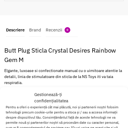
Descriere
Brand
Recenzii
0
Butt Plug Sticla Crystal Desires Rainbow
Gem M
Elgante, luxoase si confectionate manual cu o uimitoare atentie la
detalii, linia de stimulatoare din sticla de la NS Toys iti va taia
respiratia.
Fiecare accesoriu este suflat individual si este unic.
Gestionează-ți
confidențialitatea
Sticla este durablia, rezistenta, hipoalergenica si
sigura pentru
Pentru a oferi o experiență cât mai plăcută, noi și partenerii noștri folosim
corp.
tehnologii precum cookie-urile pentru a stoca și / sau a accesa informații
despre dispozitivul tău. Consimțământul față de aceste tehnologii ne va
permite nouă și partenerilor noștri să procesăm date cu caracter personal,
Iar daca vei avea grija de o jucarie sexuala NS Toys, acesta va fi un
cum ar fi comportamentul de navigare sau ID-uri unice pe acest site și să