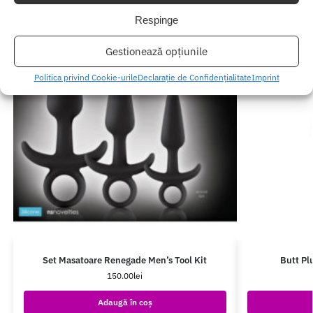
Respinge
Gestionează opțiunile
Politica privind Cookie-urile
Declarație de Confidențialitate
Imprint
Set Masatoare Renegade Men’s Tool Kit
Butt Pl
150.00
lei
Adaugă în coș