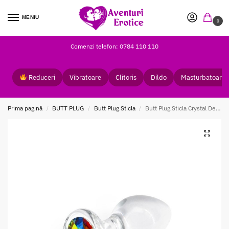
MENIU
0
Comenzi telefon: 0784 110 110
Reduceri
Vibratoare
Clitoris
Dildo
Masturbatoare
Prima pagină
BUTT PLUG
Butt Plug Sticla
Butt Plug Sticla Crystal Desires Rainbow Gem M
/
/
/