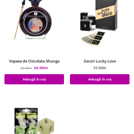
Vopsea de Ciocolata Shunga
Zaruri Lucky Love
65.00
lei
35.00
lei
85.00
lei
Adaugă în coș
Adaugă în coș