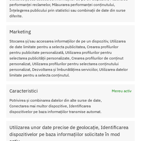
Adaugă în coș
Adaugă în coș
performanței reclamelor, Măsurarea performanței conținutului,
Înțelegerea publicului prin statistici sau combinații de date din surse
diferite.
Marketing
Stocarea și/sau accesarea informațiilor de pe un dispozitiv, Utilizarea
de date limitate pentru a selecta publicitatea, Crearea profilurilor
pentru publicitate personalizată, Utilizarea profilurilor pentru
selectarea publicității personalizate, Crearea profilurilor de conținut
personalizat, Utilizarea profilurilor pentru selectarea conținutului
personalizat, Dezvoltarea și îmbunătățirea serviciilor, Utilizarea datelor
limitate pentru a selecta conținutul.
Caracteristici
Mereu activ
Set Adventure Remote Control
Set 2 Play Box Fun Factory
Potrivirea și combinarea datelor din alte surse de date,
Conectarea mai multor dispozitive, Identificarea
CalExotics
1,050.00
lei
dispozitivelor pe baza informațiilor transmise automat.
521.00
lei
Adaugă în coș
Adaugă în coș
Utilizarea unor date precise de geolocație, Identificarea
dispozitivelor pe baza informațiilor solicitate în mod