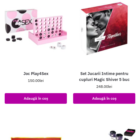
Joc Play4Sex
Set Jucarii Intime pentru
cupluri Magic Shiver 5 buc
150.00
lei
248.00
lei
Adaugă în coș
Adaugă în coș