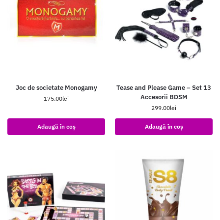
Joc de societate Monogamy
Tease and Please Game – Set 13
Accesorii BDSM
175.00
lei
299.00
lei
Adaugă în coș
Adaugă în coș