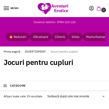
MENIU
0
Comenzi telefon: 0784 110 110
Reduceri
Vibratoare
Clitoris
Dildo
Masturbatoare
Prima pagină
DIVERTISMENT
Jocuri pentru cupluri
/
/
Jocuri pentru cupluri
CATEGORII
Afișez toate cele 19 rezultate