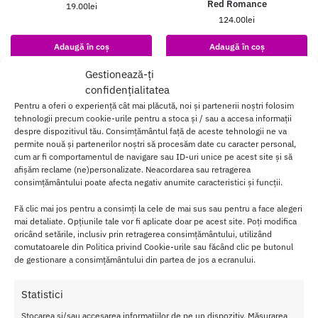
Red Romance
19.00
lei
124.00
lei
Adaugă în coș
Adaugă în coș
Gestionează-ți
confidențialitatea
Pentru a oferi o experiență cât mai plăcută, noi și partenerii noștri folosim
tehnologii precum cookie-urile pentru a stoca și / sau a accesa informații
despre dispozitivul tău. Consimțământul față de aceste tehnologii ne va
permite nouă și partenerilor noștri să procesăm date cu caracter personal,
cum ar fi comportamentul de navigare sau ID-uri unice pe acest site și să
afișăm reclame (ne)personalizate. Neacordarea sau retragerea
consimțământului poate afecta negativ anumite caracteristici și funcții.
Fă clic mai jos pentru a consimți la cele de mai sus sau pentru a face alegeri
mai detaliate. Opțiunile tale vor fi aplicate doar pe acest site. Poți modifica
oricând setările, inclusiv prin retragerea consimțământului, utilizând
comutatoarele din Politica privind Cookie-urile sau făcând clic pe butonul
de gestionare a consimțământului din partea de jos a ecranului.
Joc de Zaruri Fifty Shades of
Set Cadou HighOnLove Objects
Grey
of Pleasure
Statistici
50.00
lei
640.00
lei
Stocarea și/sau accesarea informațiilor de pe un dispozitiv, Măsurarea