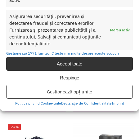
activ.
Asigurarea securității, prevenirea și
detectarea fraudei și corectarea erorilor,
Furnizarea și prezentarea publicității și a
Mereu activ
conținutului, Salvați și comunicați opțiunile
de confidențialitate.
Gestionează 1771 furnizori
Citește mai multe despre aceste scopuri
Accept toate
Respinge
Vopsea pentru Corp Ciocolata si
Joc de masa pentru adulti Sex
Vanilie
Hunting
Gestionează opțiunile
95.00
lei
115.00
lei
Politica privind Cookie-urile
Declarație de Confidențialitate
Imprint
Adaugă în coș
Adaugă în coș
-24%