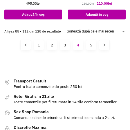
495.00
lei
210.00
lei
230.00
lei
Adaugă în coș
Adaugă în coș
Afișez 85 - 112 din 128 de rezultate
1
2
3
4
5
Transport Gratuit
Pentru toate comenziile de peste 250 lei
Retur Gratis in 21 zile
Toate comenzile pot fi returnate in 14 zile conform termenilor.
Sex Shop Romania
Comanda online de oriunde ai fi si primesti comanda a 2-a zi.
Discretie Maxima