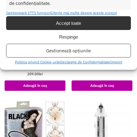
de confidențialitate.
Gestionează 1771 furnizori
Citește mai multe despre aceste scopuri
Accept toate
Respinge
Gestionează opțiunile
Pompa Sani Pretty Love Fantasy
Pompa Marire Penis Bang Bang
Politica privind Cookie-urile
Declarație de Confidențialitate
Imprint
Partner
114.00
lei
209.00
lei
Adaugă în coș
Adaugă în coș