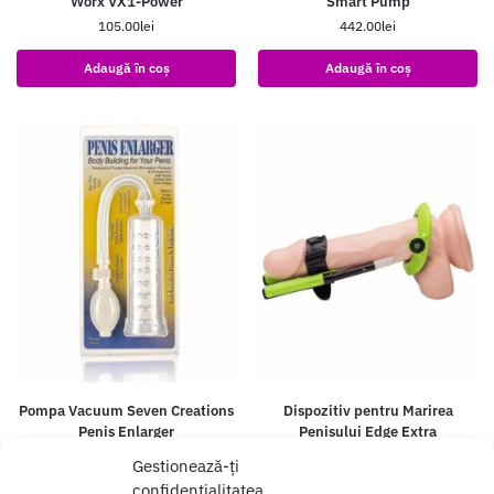
Worx VX1-Power
Smart Pump
105.00
lei
442.00
lei
Adaugă în coș
Adaugă în coș
Pompa Vacuum Seven Creations
Dispozitiv pentru Marirea
Penis Enlarger
Penisului Edge Extra
98.00
lei
720.00
lei
Gestionează-ți
confidențialitatea