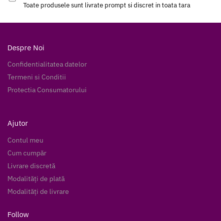
Toate produsele sunt livrate prompt si discret in toata tara
Despre Noi
Confidentialitatea datelor
Termeni si Conditii
Protectia Consumatorului
Ajutor
Contul meu
Cum cumpăr
Livrare discretă
Modalități de plată
Modalități de livrare
Follow