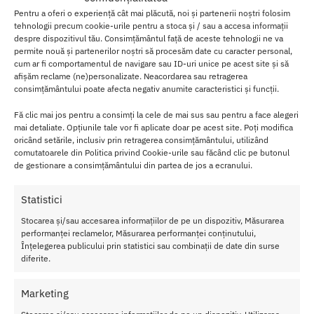
Adaugă în coș
Adaugă în coș
Pentru a oferi o experiență cât mai plăcută, noi și partenerii noștri folosim
tehnologii precum cookie-urile pentru a stoca și / sau a accesa informații
despre dispozitivul tău. Consimțământul față de aceste tehnologii ne va
permite nouă și partenerilor noștri să procesăm date cu caracter personal,
cum ar fi comportamentul de navigare sau ID-uri unice pe acest site și să
afișăm reclame (ne)personalizate. Neacordarea sau retragerea
consimțământului poate afecta negativ anumite caracteristici și funcții.
Fă clic mai jos pentru a consimți la cele de mai sus sau pentru a face alegeri
mai detaliate. Opțiunile tale vor fi aplicate doar pe acest site. Poți modifica
oricând setările, inclusiv prin retragerea consimțământului, utilizând
comutatoarele din Politica privind Cookie-urile sau făcând clic pe butonul
de gestionare a consimțământului din partea de jos a ecranului.
Statistici
Pompa Vacuum Pipedream
Hidropompa Bathmate
Stocarea și/sau accesarea informațiilor de pe un dispozitiv, Măsurarea
performanței reclamelor, Măsurarea performanței conținutului,
Extreme Elite
HydroXtreme 11
Înțelegerea publicului prin statistici sau combinații de date din surse
300.00
lei
1,095.00
lei
diferite.
Adaugă în coș
Adaugă în coș
Marketing