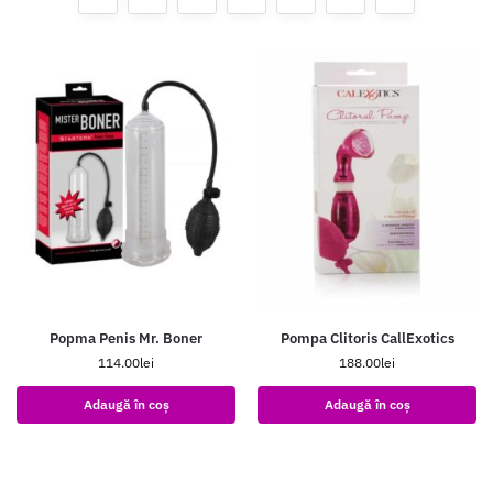
Popma Penis Mr. Boner
Pompa Clitoris CallExotics
114.00
lei
188.00
lei
Adaugă în coș
Adaugă în coș