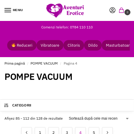
MENIU
0
Comenzi telefon: 0784 110 110
Reduceri
Vibratoare
Clitoris
Dildo
Masturbatoare
Prima pagină
POMPE VACUUM
Pagina 4
/
/
POMPE VACUUM
CATEGORII
Afișez 85 - 112 din 128 de rezultate
1
2
3
4
5