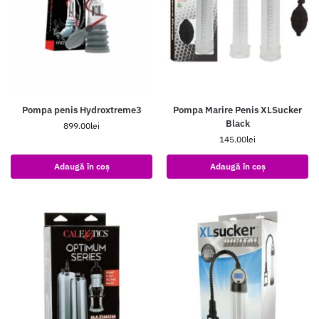
Pompa penis Hydroxtreme3
Pompa Marire Penis XLSucker
Black
899.00
lei
145.00
lei
Adaugă în coș
Adaugă în coș