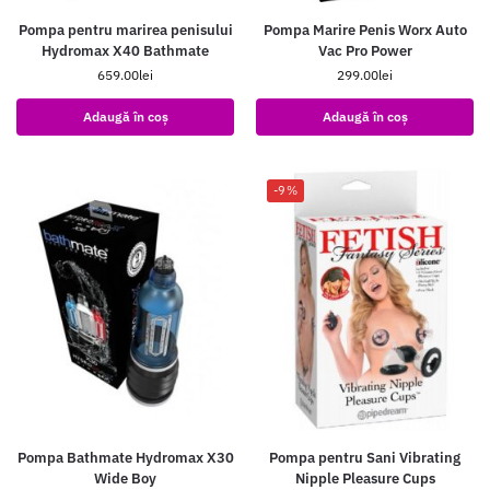
Pompa pentru marirea penisului
Pompa Marire Penis Worx Auto
Hydromax X40 Bathmate
Vac Pro Power
659.00
lei
299.00
lei
Adaugă în coș
Adaugă în coș
-9%
Pompa Bathmate Hydromax X30
Pompa pentru Sani Vibrating
Wide Boy
Nipple Pleasure Cups