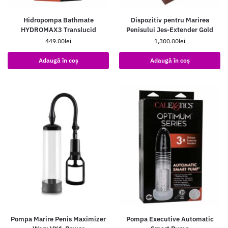
Hidropompa Bathmate
Dispozitiv pentru Marirea
HYDROMAX3 Translucid
Penisului Jes-Extender Gold
449.00
lei
1,300.00
lei
Adaugă în coș
Adaugă în coș
Pompa Marire Penis Maximizer
Pompa Executive Automatic