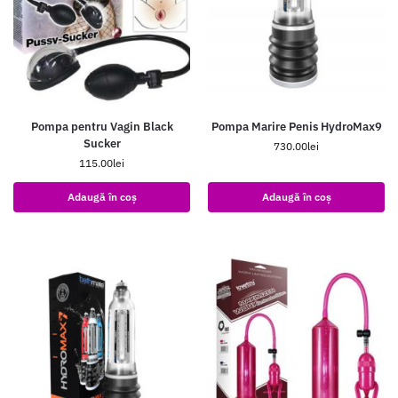
Pompa pentru Vagin Black
Pompa Marire Penis HydroMax9
Sucker
730.00
lei
115.00
lei
Adaugă în coș
Adaugă în coș