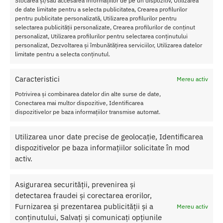
Stocarea și/sau accesarea informațiilor de pe un dispozitiv, Utilizarea
de date limitate pentru a selecta publicitatea, Crearea profilurilor
pentru publicitate personalizată, Utilizarea profilurilor pentru
selectarea publicității personalizate, Crearea profilurilor de conținut
personalizat, Utilizarea profilurilor pentru selectarea conținutului
personalizat, Dezvoltarea și îmbunătățirea serviciilor, Utilizarea datelor
limitate pentru a selecta conținutul.
Caracteristici
Mereu activ
Potrivirea și combinarea datelor din alte surse de date,
Conectarea mai multor dispozitive, Identificarea
dispozitivelor pe baza informațiilor transmise automat.
Manson pentru Pompa Vacuum
Dispozitiv Marire penis Male
Utilizarea unor date precise de geolocație, Identificarea
Renegade Universal
Edge Basic Retail
dispozitivelor pe baza informațiilor solicitate în mod
37.00
lei
550.00
lei
activ.
Adaugă în coș
Adaugă în coș
Asigurarea securității, prevenirea și
detectarea fraudei și corectarea erorilor,
Furnizarea și prezentarea publicității și a
Mereu activ
conținutului, Salvați și comunicați opțiunile