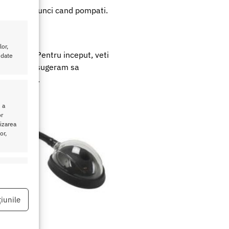
 si labii atunci cand pompati.
or,
timulare. Pentru inceput, veti
 date
erului. Va sugeram sa
baza de apa.
 a
or
lizarea
or,
eu activ
iunile