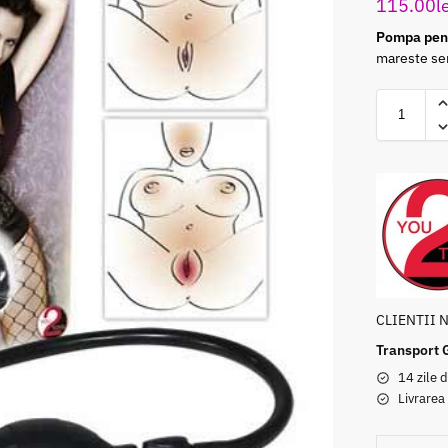
115.00
l
Pompa pent
mareste sens
CLIENTII 
Transport 
14 zile d
Livrarea