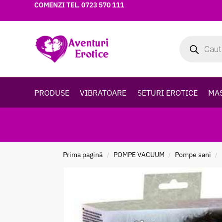
COMENZI TEL.
0723 570 111
PRODUSE
VIBRATOARE
SETURI EROTICE
MA
Prima pagină
POMPE VACUUM
Pompe sani
/
/
/