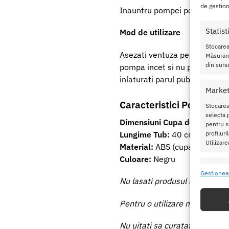
de gestion
Inauntru pompei pentru vagin e
Statist
Mod de utilizare
Stocarea
Asezati ventuza pe vagin, pom
Măsurare
din surse
pompa incet si nu prea mult 
inlaturati parul pubian inante
Market
Caracteristici Pompa pe
Stocarea
selecta p
Dimensiuni Cupa de Vacuum:
pentru se
Lungime Tub:
40 cm
profilur
Utilizare
Material:
ABS (cupa pompei) si
Culoare:
Negru
Caracte
Gestionea
Nu lasati produsul la indemana
Potrivir
dispozit
Pentru o utilizare mai usoara u
Utiliz
Nu uitati sa curatati produsul 