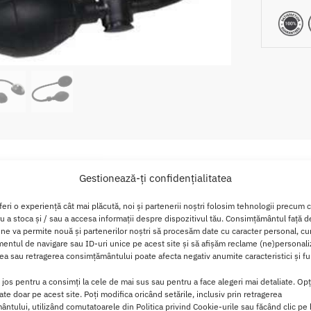
Descriere
Brand
Recenzii
0
Gestionează-ți confidențialitatea
feri o experiență cât mai plăcută, noi și partenerii noștri folosim tehnologii precum 
n Black Sucker
ru a stoca și / sau a accesa informații despre dispozitivul tău. Consimțământul față 
 ne va permite nouă și partenerilor noștri să procesăm date cu caracter personal, cum
ntul de navigare sau ID-uri unice pe acest site și să afișăm reclame (ne)personali
e sensibilitatea in vagin dar si in jurul vaginului.
a sau retragerea consimțământului poate afecta negativ anumite caracteristici și fun
ata pentru a se potrivi oricarei dimensiuni a vaginului si const
i jos pentru a consimți la cele de mai sus sau pentru a face alegeri mai detaliate. Opț
cate doar pe acest site. Poți modifica oricând setările, inclusiv prin retragerea
ntului, utilizând comutatoarele din Politica privind Cookie-urile sau făcând clic pe