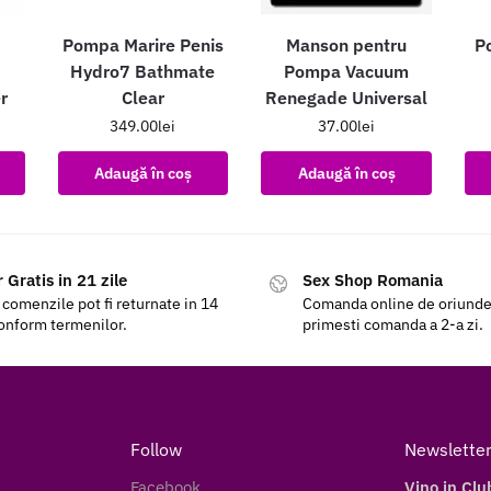
Pompa Marire Penis
Manson pentru
Po
Hydro7 Bathmate
Pompa Vacuum
r
Clear
Renegade Universal
349.00
lei
37.00
lei
Adaugă în coș
Adaugă în coș
 Gratis in 21 zile
Sex Shop Romania
 comenzile pot fi returnate in 14
Comanda online de oriunde a
conform termenilor.
primesti comanda a 2-a zi.
Follow
Newslette
Facebook
Vino in Clu