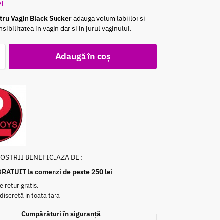
ei
ru Vagin Black Sucker
adauga volum labiilor si
ibilitatea in vagin dar si in jurul vaginului.
Adaugă în coș
NOSTRII BENEFICIAZA DE :
GRATUIT la comenzi de peste 250 lei
e retur gratis.
 discretă in toata tara
Cumpărături în siguranță