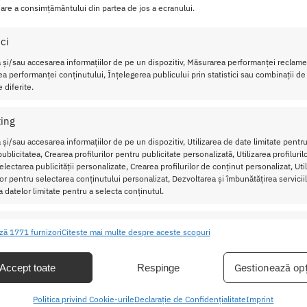
are a consimțământului din partea de jos a ecranului.
ste prevazut cu doua nivele, pe care le puteti simti pe clitoris
ici
 și/sau accesarea informațiilor de pe un dispozitiv, Măsurarea performanței reclamel
pati cu pompa de mana si veti simti cum se creaza un vid de s
a performanței conținutului, Înțelegerea publicului prin statistici sau combinații de
 diferite.
timp. Puteti reduce presiunea apasand supapa de eliberare a a
 de a folosi pompa. Se recomanda sa utilizati un lubrifiant pe 
ing
ntru Vagin Black Sucker
 și/sau accesarea informațiilor de pe un dispozitiv, Utilizarea de date limitate pentru
ublicitatea, Crearea profilurilor pentru publicitate personalizată, Utilizarea profiluril
7.2 cm X 5 cm X 4.5 cm
lectarea publicității personalizate, Crearea profilurilor de conținut personalizat, Uti
ilor pentru selectarea conținutului personalizat, Dezvoltarea și îmbunătățirea serviciil
a datelor limitate pentru a selecta conținutul.
 Silicon (tub)
ristici
Mer
ză 1771 furnizori
Citește mai multe despre aceste scopuri
 copiilor.
ea și combinarea datelor din alte surse de date, Conectarea mai multor
ive, Identificarea dispozitivelor pe baza informațiilor transmise automat.
Gestionează opț
Accept toate
Respinge
tilizati un lubrifiant pe baza de apa.
area unor date precise de geolocație, Identificarea dispozitivelor pe
Politica privind Cookie-urile
Declarație de Confidențialitate
Imprint
inainte si dupa fiecare utilizare cu apa