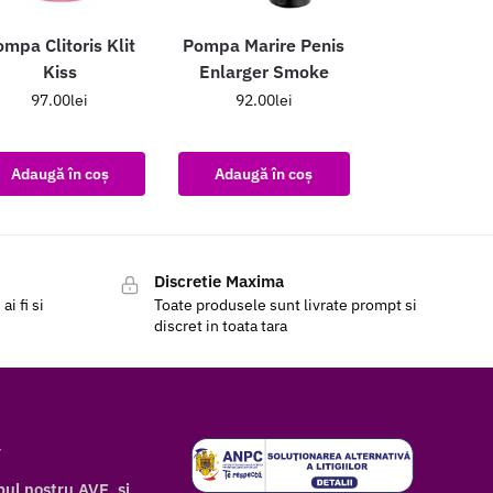
mpa Clitoris Klit
Pompa Marire Penis
Kiss
Enlarger Smoke
97.00
lei
92.00
lei
Adaugă în coș
Adaugă în coș
Discretie Maxima
i fi si
Toate produsele sunt livrate prompt si
discret in toata tara
r
bul nostru AVE si