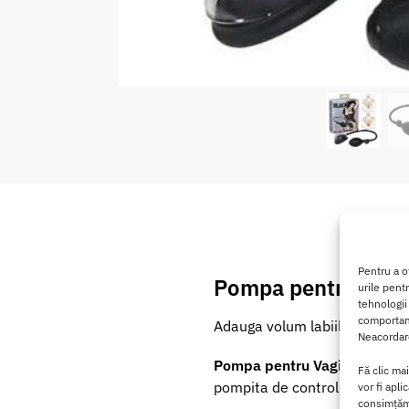
Pentru a o
Pompa pentru Vagi
urile pent
tehnologii
comportame
Adauga volum labiilor si marest
Neacordare
Pompa pentru Vagin
este cre
Fă clic ma
pompita de control manuala.
vor fi apli
consimțămâ