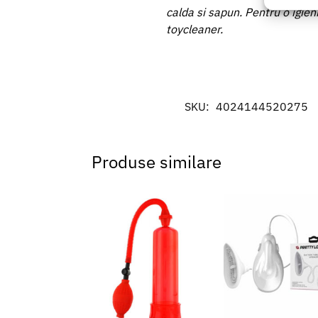
baza in
calda si sapun. Pentru o igien
toycleaner.
Asigur
erorilo
Salvați
SKU:
4024144520275
Produse similare