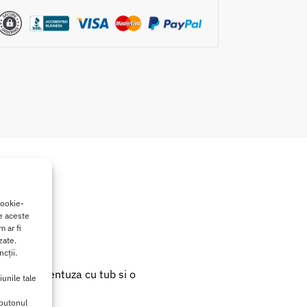
cookie-
de aceste
 ar fi
zate.
cții.
a dintr-o ventuza cu tub si o
iunile tale
 butonul