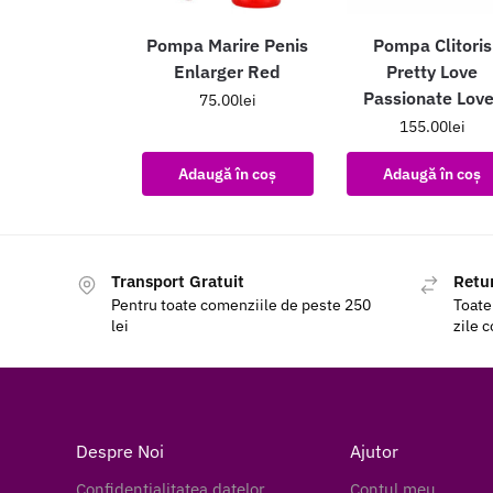
Pompa Marire Penis
Pompa Clitoris
Enlarger Red
Pretty Love
Passionate Love
75.00
lei
155.00
lei
Adaugă în coș
Adaugă în coș
Transport Gratuit
Retur
Pentru toate comenziile de peste 250
Toate
lei
zile 
Despre Noi
Ajutor
Confidentialitatea datelor
Contul meu