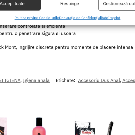
Gestionează opț
Accept toate
Respinge
sobru si elegant
, rezistent si usor de curatat
area unor date precise de geolocație, Identificarea dispozitivelor pe
Politica privind Cookie-urile
Declarație de Confidențialitate
Imprint
entru confort si usurinta in utilizare
formațiilor solicitate în mod activ.
nserare controlata si eficienta
 pentru o penetrare sigura si usoara
area securității, prevenirea și detectarea fraudei și corectarea
r, Furnizarea și prezentarea publicității și a conținutului,
Mer
k Mont, ingrijire discreta pentru momente de placere intensa
 și comunicați opțiunile de confidențialitate.
I IGIENA
,
Igiena anala
Etichete:
Accesoriu Dus Anal
,
Acces