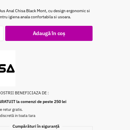
us Anal Chisa Black Mont, cu design ergonomic si
ntru igiena anala confortabila si usoara.
Adaugă în coș
NOSTRII BENEFICIAZA DE :
GRATUIT la comenzi de peste 250 lei
e retur gratis.
 discretă in toata tara
Cumpărături în siguranță