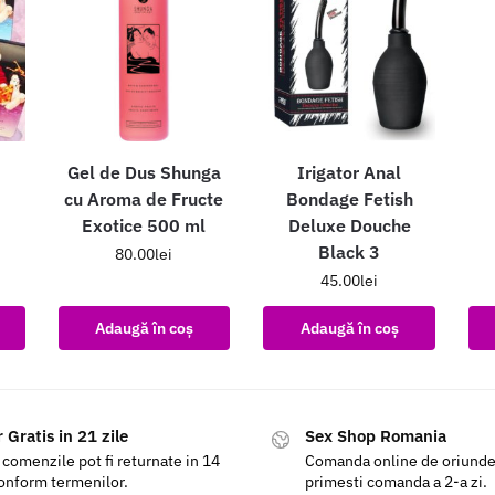
Gel de Dus Shunga
Irigator Anal
cu Aroma de Fructe
Bondage Fetish
Exotice 500 ml
Deluxe Douche
Black 3
80.00
lei
45.00
lei
Adaugă în coș
Adaugă în coș
 Gratis in 21 zile
Sex Shop Romania
 comenzile pot fi returnate in 14
Comanda online de oriunde a
conform termenilor.
primesti comanda a 2-a zi.