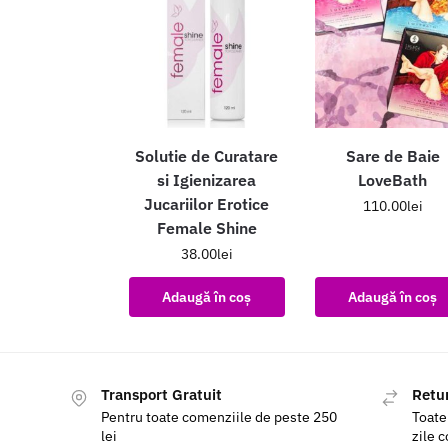
Solutie de Curatare
Sare de Baie
si Igienizarea
LoveBath
Jucariilor Erotice
110.00
lei
Female Shine
38.00
lei
Adaugă în coș
Adaugă în coș
Transport Gratuit
Retur
Pentru toate comenziile de peste 250
Toate
lei
zile 