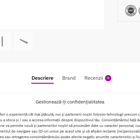
Descriere
Brand
Recenzii
0
Chisa Black Mont pentru revigorare si con
Gestionează-ți confidențialitatea
k Mont este conceput pentru igiena si confort in explorarea an
feri o experiență cât mai plăcută, noi și partenerii noștri folosim tehnologii precum 
din polyoxymethylene, un material durabil si usor de curatat, a
ru a stoca și / sau a accesa informații despre dispozitivul tău. Consimțământul față 
 ne va permite nouă și partenerilor noștri să procesăm date cu caracter personal, cum
ciliteaza o inserare usoara si precisa.
ntul de navigare sau ID-uri unice pe acest site și să afișăm reclame (ne)personali
a sau retragerea consimțământului poate afecta negativ anumite caracteristici și fun