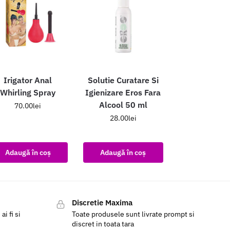
Irigator Anal
Solutie Curatare Si
Whirling Spray
Igienizare Eros Fara
Alcool 50 ml
70.00
lei
28.00
lei
Adaugă în coș
Adaugă în coș
Discretie Maxima
i fi si
Toate produsele sunt livrate prompt si
discret in toata tara