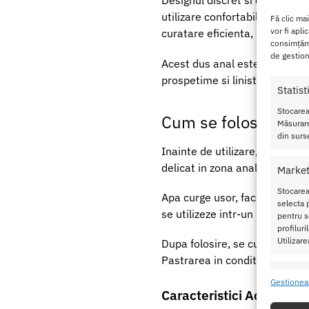
Designul discret si culoarea 
utilizare confortabila, fara d
Fă clic ma
vor fi apli
curatare eficienta, dar fara a c
consimțămâ
de gestion
Acest dus anal este un aliat 
prospetime si liniste. Se potri
Statist
Stocarea
Cum se foloseste ac
Măsurare
din surse
Inainte de utilizare, se poate
delicat in zona anala, profita
Market
Stocarea
Apa curge usor, facilitand ig
selecta p
se utilizeze intr-un mediu cur
pentru se
profilur
Utilizare
Dupa folosire, se curata temei
Pastrarea in conditii bune pre
Caracte
Gestionea
Caracteristici Accesoriu
Potrivir
dispozit