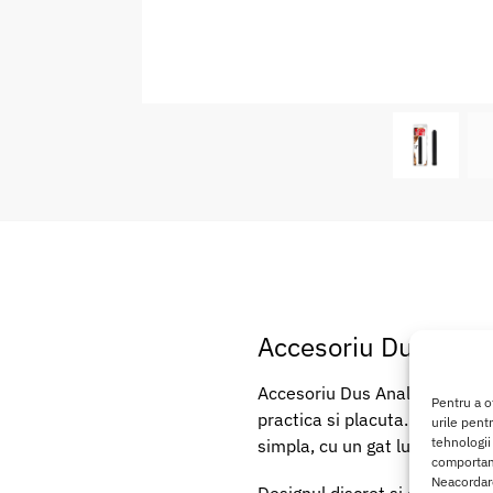
Accesoriu Dus Anal 
Accesoriu Dus Anal Chisa Blac
Pentru a o
practica si placuta. Realizat 
urile pent
tehnologii
simpla, cu un gat lung care fa
comportame
Neacordare