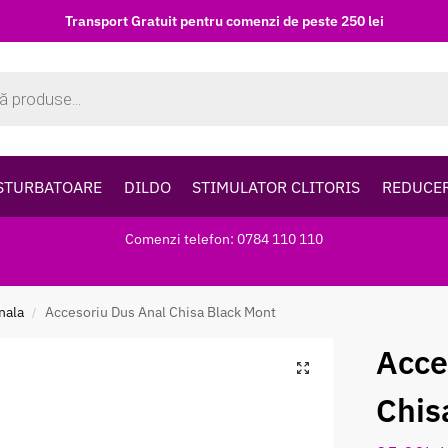
Transport Gratuit pentru comenzi de peste 250 lei
STURBATOARE
DILDO
STIMULATOR CLITORIS
REDUCE
Comenzi telefon: 0784 110 110
nala
Accesoriu Dus Anal Chisa Black Mont
/
Acce
Chis