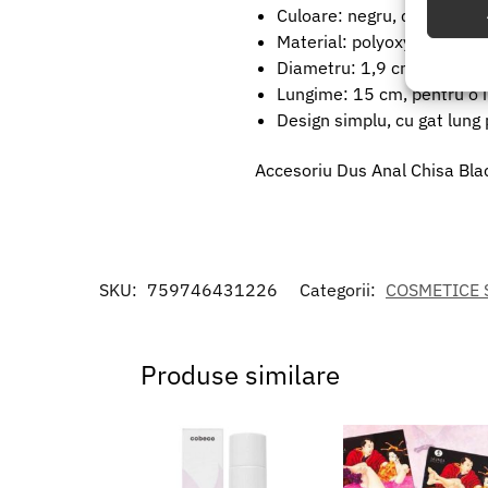
Culoare: negru, cu aspect 
Material: polyoxymethylene
Utiliz
Diametru: 1,9 cm, adaptat p
baza in
Lungime: 15 cm, pentru o i
Design simplu, cu gat lung
Asigur
erorilo
Accesoriu Dus Anal Chisa Blac
Salvați
SKU:
759746431226
Categorii:
COSMETICE S
Produse similare