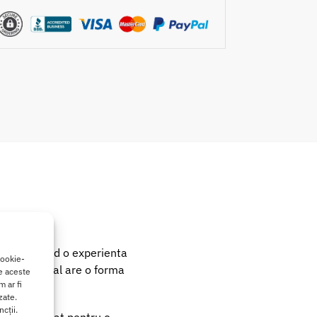
fort
ala, oferind o experienta
cookie-
cest dus anal are o forma
de aceste
 ar fi
zate.
cții.