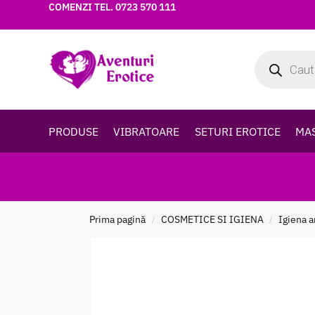
COMENZI TEL.
0723 570 111
PRODUSE
VIBRATOARE
SETURI EROTICE
MA
Prima pagină
COSMETICE SI IGIENA
Igiena a
/
/