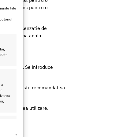
 este adaptat pentru o
cient de adanc pentru o
iunile tale
 butonul
 oferind o senzatie de
i ingriji zona anala.
or,
 date
isconfortul. Se introduce
 a
nfortabila. Este recomandat sa
or
lizarea
or,
u urmatoarea utilizare.
tilizare.
eu activ