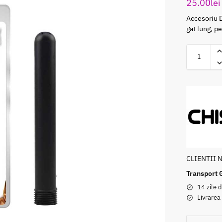
25.00
lei
Accesoriu D
gat lung, pe
CLIENTII 
Transport 
14 zile d
Livrarea