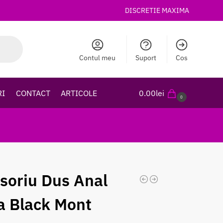
DISCRETIE MAXIMA
Contul meu
Suport
Cos
RI
CONTACT
ARTICOLE
0.00
lei
0
soriu Dus Anal
a Black Mont