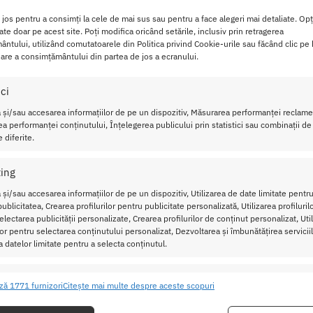
neagra adauga un aer elegant si sobru, iar diametrul de 1,9 cm
isconfort. Cu o lungime totala de 15 cm, accesoriul ajunge sufi
i jos pentru a consimți la cele de mai sus sau pentru a face alegeri mai detaliate. Opț
cate doar pe acest site. Poți modifica oricând setările, inclusiv prin retragerea
auza iritatii.
ntului, utilizând comutatoarele din Politica privind Cookie-urile sau făcând clic pe
are a consimțământului din partea de jos a ecranului.
excelent pentru igiena personala inainte sau dupa actul sexual,
veste celor care cauta o solutie simpla, dar eficienta pentru a-s
ici
 și/sau accesarea informațiilor de pe un dispozitiv, Măsurarea performanței reclamel
est accesoriu?
a performanței conținutului, Înțelegerea publicului prin statistici sau combinații de
 diferite.
 umple cu apa calduta, fara presiune excesiva, pentru a evita d
nd de gatul lung care asigura o penetrare sigura si controlata.
ing
 și/sau accesarea informațiilor de pe un dispozitiv, Utilizarea de date limitate pentru
iena prin clatire, iar forma ergonomica permite o manevrare co
ublicitatea, Crearea profilurilor pentru publicitate personalizată, Utilizarea profiluril
at, cu grija si rabdare pentru o experienta placuta.
lectarea publicității personalizate, Crearea profilurilor de conținut personalizat, Uti
ilor pentru selectarea conținutului personalizat, Dezvoltarea și îmbunătățirea serviciil
a datelor limitate pentru a selecta conținutul.
nic cu apa si sapun antibacterian, pastrandu-l igienizat pentr
lungeste durata de viata a accesoriului si asigura siguranta in u
ristici
Mer
ză 1771 furnizori
Citește mai multe despre aceste scopuri
 Dus Anal Chisa Black Mont
ea și combinarea datelor din alte surse de date, Conectarea mai multor
ive, Identificarea dispozitivelor pe baza informațiilor transmise automat.