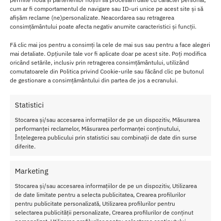
atragatoare.
cum ar fi comportamentul de navigare sau ID-uri unice pe acest site și să
afișăm reclame (ne)personalizate. Neacordarea sau retragerea
Bikini Softline G-String 2008 este potrivit pentru a fi purtat in orice
consimțământului poate afecta negativ anumite caracteristici și funcții.
ocazie, de la o seara romantica in doi la o plaja exotica.
Fă clic mai jos pentru a consimți la cele de mai sus sau pentru a face alegeri
Este usor de imbracat si de indepartat si se potriveste perfect cu
mai detaliate. Opțiunile tale vor fi aplicate doar pe acest site. Poți modifica
orice stil vestimentar sau personalitate.
oricând setările, inclusiv prin retragerea consimțământului, utilizând
comutatoarele din Politica privind Cookie-urile sau făcând clic pe butonul
Fabricata din materiale de calitate superioara si cu cusaturi
de gestionare a consimțământului din partea de jos a ecranului.
precise, aceasta lenjerie intima se simte foarte placuta pe piele si
ofera un aspect atractiv si elegant.
Statistici
Stocarea și/sau accesarea informațiilor de pe un dispozitiv, Măsurarea
Cara
performanței reclamelor, Măsurarea performanței conținutului,
cteri
Înțelegerea publicului prin statistici sau combinații de date din surse
stici
diferite.
Biki
ni
Marketing
Soft
Stocarea și/sau accesarea informațiilor de pe un dispozitiv, Utilizarea
line
de date limitate pentru a selecta publicitatea, Crearea profilurilor
pentru publicitate personalizată, Utilizarea profilurilor pentru
G-
selectarea publicității personalizate, Crearea profilurilor de conținut
Stri