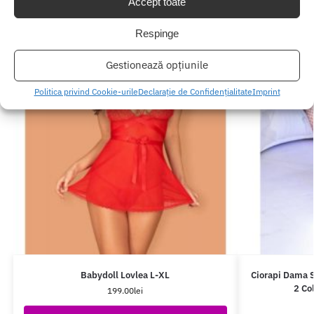
Accept toate
Respinge
Gestionează opțiunile
Politica privind Cookie-urile
Declarație de Confidențialitate
Imprint
Babydoll Lovlea L-XL
Ciorapi Dama Se
2 Co
199.00
lei