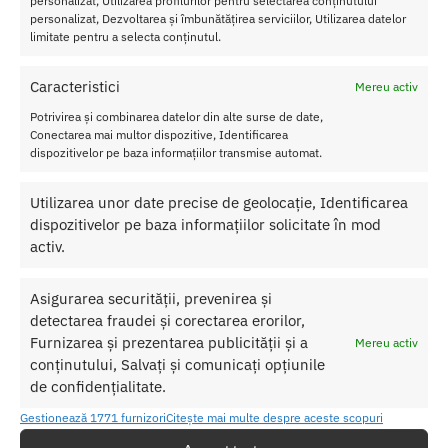
personalizat, Utilizarea profilurilor pentru selectarea conținutului
ng
personalizat, Dezvoltarea și îmbunătățirea serviciilor, Utilizarea datelor
limitate pentru a selecta conținutul.
200
8
Caracteristici
Mereu activ
Princ
ipale
Potrivirea și combinarea datelor din alte surse de date,
Conectarea mai multor dispozitive, Identificarea
le calitati ale lenjeriei sexy sunt urmatoarele:
dispozitivelor pe baza informațiilor transmise automat.
Marime:
S/L
Material:
97% Poliester si 3% Elastan
Utilizarea unor date precise de geolocație, Identificarea
Culoare:
Negru
dispozitivelor pe baza informațiilor solicitate în mod
activ.
SKU:
5906340720422
Asigurarea securității, prevenirea și
Categorii:
LENJERIE FEMEI
,
Bikini
detectarea fraudei și corectarea erorilor,
Etichetă:
Bikini Softline G-String 2008
Furnizarea și prezentarea publicității și a
Mereu activ
conținutului, Salvați și comunicați opțiunile
Produse similare
de confidențialitate.
Gestionează 1771 furnizori
Citește mai multe despre aceste scopuri