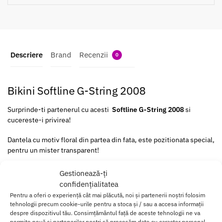
Descriere
Brand
Recenzii
0
Bikini Softline G-String 2008
Surprinde-ti partenerul cu acesti
Softline G-String 2008
si
cucereste-i privirea!
Dantela cu motiv floral din partea din fata, este pozitionata special,
pentru un mister transparent!
Fabricata dintr-un material elastic si confortabil, aceasta lenjerie
Gestionează-ți
intima se muleaza perfect pe corp si se simte foarte placuta pe
confidențialitatea
piele.
Pentru a oferi o experiență cât mai plăcută, noi și partenerii noștri folosim
Este o alegere excelenta pentru femeile care cauta o lenjerie
tehnologii precum cookie-urile pentru a stoca și / sau a accesa informații
intima confortabila si sexy pentru a se simti increzatoare si
despre dispozitivul tău. Consimțământul față de aceste tehnologii ne va
permite nouă și partenerilor noștri să procesăm date cu caracter personal,