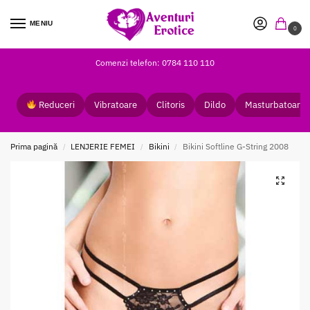
MENIU
0
Comenzi telefon: 0784 110 110
Reduceri
Vibratoare
Clitoris
Dildo
Masturbatoare
Prima pagină
LENJERIE FEMEI
Bikini
Bikini Softline G-String 2008
/
/
/