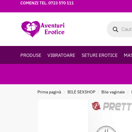
COMENZI TEL.
0723 570 111
PRODUSE
VIBRATOARE
SETURI EROTICE
MA
Prima pagină
BILE SEXSHOP
Bile vaginale
/
/
/