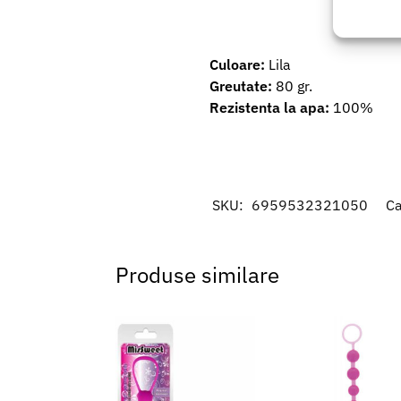
Utiliz
baza in
Culoare:
Lila
Asigur
Greutate:
80 gr.
erorilo
Rezistenta la apa:
100%
Salvați
SKU:
6959532321050
Ca
Produse similare