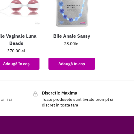
ile Vaginale Luna
Bile Anale Sassy
Beads
28.00
lei
370.00
lei
Adaugă în coș
Adaugă în coș
Discretie Maxima
i fi si
Toate produsele sunt livrate prompt si
discret in toata tara