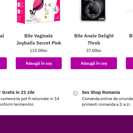
al
Bile Vaginale
Bile Anale Delight
B
Joyballs Secret Pink
Throb
115.00
lei
37.00
lei
Adaugă în coș
Adaugă în coș
 Gratis in 21 zile
Sex Shop Romania
 comenzile pot fi returnate in 14
Comanda online de oriunde a
conform termenilor.
primesti comanda a 2-a zi.