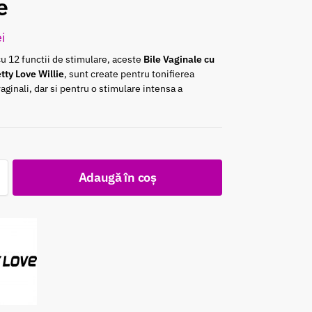
e
ei
u 12 functii de stimulare, aceste
Bile Vaginale cu
etty Love Willie
, sunt create pentru tonifierea
aginali, dar si pentru o stimulare intensa a
c
Adaugă în coș