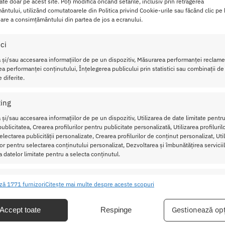
cate doar pe acest site. Poți modifica oricând setările, inclusiv prin retragerea
imulare, aceste
Bile Vaginale cu Vibratii Pretty Love Willie
, su
ntului, utilizând comutatoarele din Politica privind Cookie-urile sau făcând clic pe
tru o stimulare intensa a vaginului.
are a consimțământului din partea de jos a ecranului.
puteti controla usor cu ajutorul telecomenzii wireless. Cu un de
ici
 și/sau accesarea informațiilor de pe un dispozitiv, Măsurarea performanței reclamel
a performanței conținutului, Înțelegerea publicului prin statistici sau combinații de
tty Love Willie sunt reincarcabile, vin insotite de propriul inca
 diferite.
erotica versatila.
ing
Inserati aceste bile vaginale cu vibratii in i
 și/sau accesarea informațiilor de pe un dispozitiv, Utilizarea de date limitate pentru
senzatia intensa de stimulare in timp ce mus
ublicitatea, Crearea profilurilor pentru publicitate personalizată, Utilizarea profiluril
lectarea publicității personalizate, Crearea profilurilor de conținut personalizat, Uti
Recomandare:
Inainte si dupa fiecare uti
ilor pentru selectarea conținutului personalizat, Dezvoltarea și îmbunătățirea serviciil
spalati bilele vaginale cu apa calda si sapu
a datelor limitate pentru a selecta conținutul.
utilizati o solutie pentru dezinfectarea si ig
Pentru o placere mai intensa in timpul util
ristici
Mer
ză 1771 furnizori
Citește mai multe despre aceste scopuri
sa folositi un lubrifiant pe baza de apa.
ea și combinarea datelor din alte surse de date, Conectarea mai multor
ive, Identificarea dispozitivelor pe baza informațiilor transmise automat.
Gestionează opț
Accept toate
Respinge
Lungime Totala:
20.5 cm
Lungime Bile:
9 cm