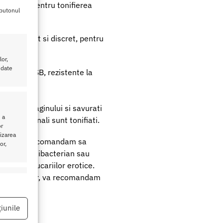
nt create pentru tonifierea
 butonul
sign elegant si discret, pentru
or,
 date
rcator cu USB, rezistente la
nteriorul vaginului si savurati
 a
chii vaginali sunt tonifiati.
or
lizarea
lizare, va recomandam sa
or,
n lichid antibacterian sau
ienizarea jucariilor erotice.
izarii bilelor, va recomandam
eu activ
iunile