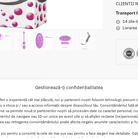
CLIENTII 
Transport 
14 zile d
Livrarea
Gestionează-ți confidențialitatea
Descriere
Brand
Recenzii
0
feri o experiență cât mai plăcută, noi și partenerii noștri folosim tehnologii precum 
ru a stoca și / sau a accesa informații despre dispozitivul tău. Consimțământul față 
 ne va permite nouă și partenerilor noștri să procesăm date cu caracter personal, cum
ratii Pretty Love Willie
ntul de navigare sau ID-uri unice pe acest site și să afișăm reclame (ne)personali
a sau retragerea consimțământului poate afecta negativ anumite caracteristici și fun
i, niciodata nu s-au simtit atat de bine!
i jos pentru a consimți la cele de mai sus sau pentru a face alegeri mai detaliate. Opț