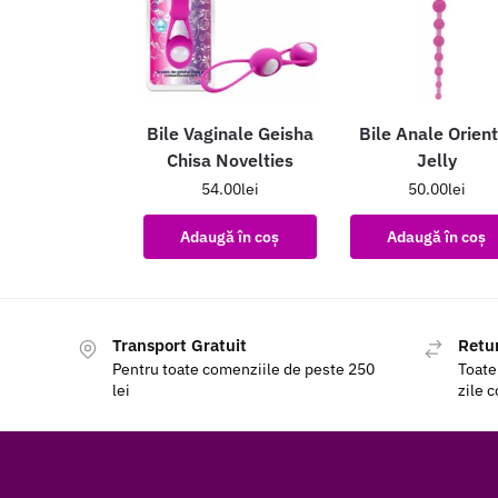
Bile Vaginale Geisha
Bile Anale Orient
Chisa Novelties
Jelly
54.00
lei
50.00
lei
Adaugă în coș
Adaugă în coș
Transport Gratuit
Retur
Pentru toate comenziile de peste 250
Toate
lei
zile 