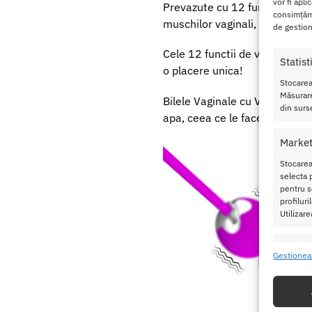
vor fi apli
Prevazute cu 12 functii de st
consimțămâ
muschilor vaginali, dar si pen
de gestion
Cele 12 functii de vibratii le 
Statist
o placere unica!
Stocarea
Măsurare
Bilele Vaginale cu Vibratii Pre
din surse
apa, ceea ce le face o jucarie 
Market
Stocarea
selecta p
pentru se
profilur
Utilizare
Caracte
Gestionea
Potrivir
dispozit