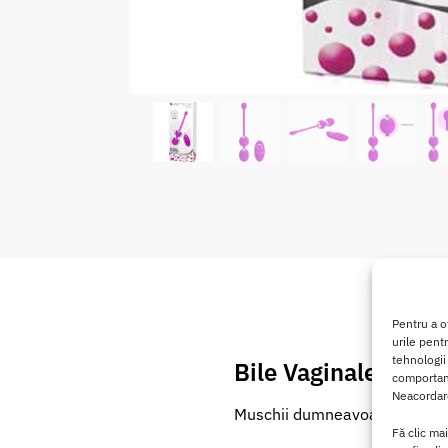
Pentru a o
urile pent
tehnologii
Bile Vaginale cu Vib
comportame
Neacordare
Muschii dumneavoastra vaginal
Fă clic ma