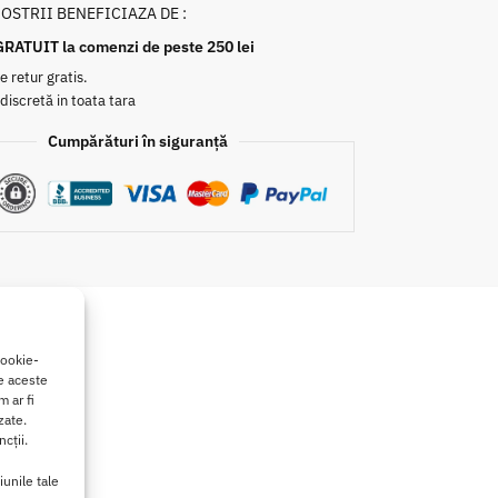
NOSTRII BENEFICIAZA DE :
GRATUIT la comenzi de peste 250 lei
e retur gratis.
 discretă in toata tara
Cumpărături în siguranță
cookie-
de aceste
 ar fi
zate.
cții.
iunile tale