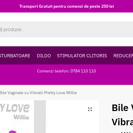
Transport Gratuit pentru comenzi de peste 250 lei
STURBATOARE
DILDO
STIMULATOR CLITORIS
REDUCE
Comenzi telefon: 0784 110 110
Bile Vaginale cu Vibratii Pretty Love Willie
Bile
Vibr