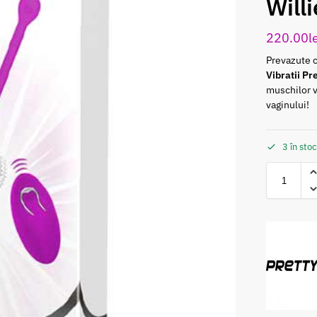
Willi
220.00
l
Prevazute c
Vibratii Pr
muschilor v
vaginului!
3 în sto