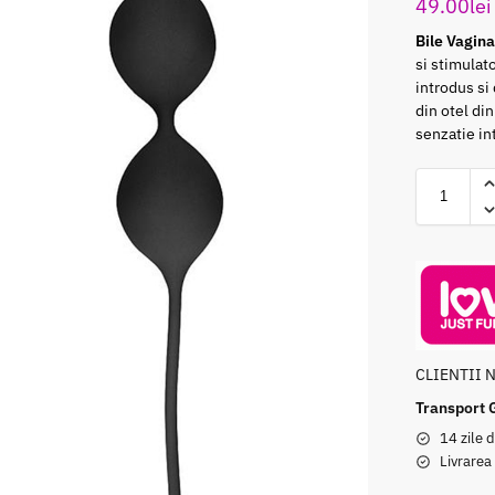
49.00
lei
Bile Vagin
si stimulat
introdus si 
din otel din
senzatie in
CLIENTII 
Transport 
14 zile d
Livrarea