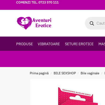
COMENZI TEL.
0723 570 111
PRODUSE
VIBRATOARE
SETURI EROTICE
MA
Prima pagină
BILE SEXSHOP
Bile vaginale
/
/
/