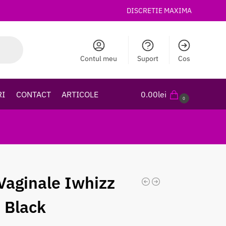
DISCRETIE MAXIMA
Contul meu
Suport
Cos
RI
CONTACT
ARTICOLE
0.00
lei
0
 Vaginale Iwhizz
 Black