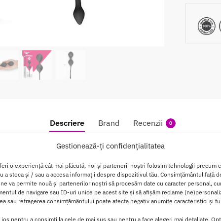
Descriere
Brand
Recenzii
0
Gestionează-ți confidențialitatea
z Luna Black
feri o experiență cât mai plăcută, noi și partenerii noștri folosim tehnologii precum 
ru a stoca și / sau a accesa informații despre dispozitivul tău. Consimțământul față 
pecial concepute pentru a oferi o experienta placuta si stimul
 ne va permite nouă și partenerilor noștri să procesăm date cu caracter personal, cum
ntul de navigare sau ID-uri unice pe acest site și să afișăm reclame (ne)personali
ciliteaza insertia
lor in mod confortabil in corpul femeii.
a sau retragerea consimțământului poate afecta negativ anumite caracteristici și fun
tea ofera senzatii uimitoare datorita efectului lor vibrator sat
i jos pentru a consimți la cele de mai sus sau pentru a face alegeri mai detaliate. Opț