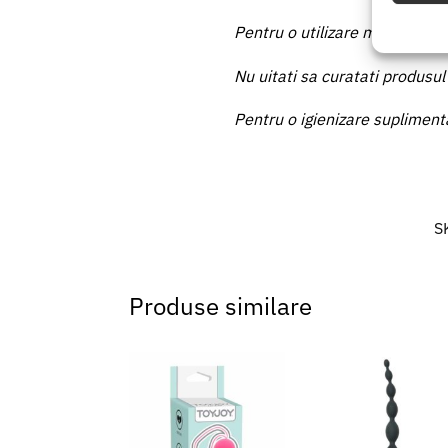
Utiliz
Pentru o utilizare mai usoara u
baza in
Nu uitati sa curatati produsul 
Asigur
erorilo
Pentru o igienizare suplimenta
Salvați
S
Produse similare