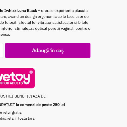
ale Iwhizz Luna Black
– ofera o experienta placuta
oare, avand un design ergonomic ce le face usor de
de folosit. Efectul lor vibrator satisfacator si bilele
 interior stimuleaza delicat peretii vaginali pentru o
tensa.
Adaugă în coș
NOSTRII BENEFICIAZA DE :
GRATUIT la comenzi de peste 250 lei
e retur gratis.
 discretă in toata tara