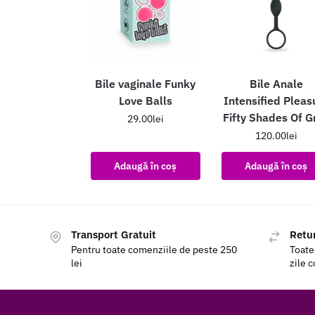
Bile vaginale Funky
Bile Anale
Love Balls
Intensified Pleas
Fifty Shades Of G
29.00
lei
120.00
lei
Adaugă în coș
Adaugă în coș
Transport Gratuit
Retur
Pentru toate comenziile de peste 250
Toate
lei
zile 