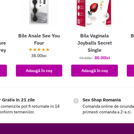
Bile Anale See You
Bila Vaginala
B
ure
Four
Joyballs Secret
rey
Single
38.00
lei
80.00
lei
93.00
lei
Adaugă în coș
Adaugă în coș
 Gratis in 21 zile
Sex Shop Romania
 comenzile pot fi returnate in 14
Comanda online de oriunde a
conform termenilor.
primesti comanda a 2-a zi.