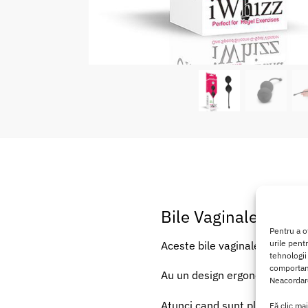
Bile Vaginale Iwhiz
Pentru a o
urile pent
Aceste bile vaginale au fost s
tehnologii
comportame
Au un design ergonomic
ce fa
Neacordare
Atunci cand sunt plasate, aces
Fă clic ma