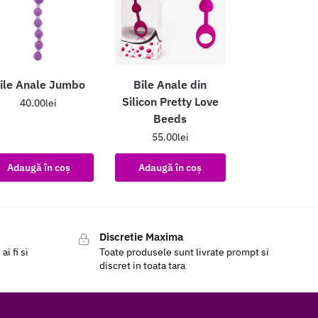
ile Anale Jumbo
Bile Anale din
Silicon Pretty Love
40.00
lei
Beeds
55.00
lei
Adaugă în coș
Adaugă în coș
Discretie Maxima
i fi si
Toate produsele sunt livrate prompt si
discret in toata tara