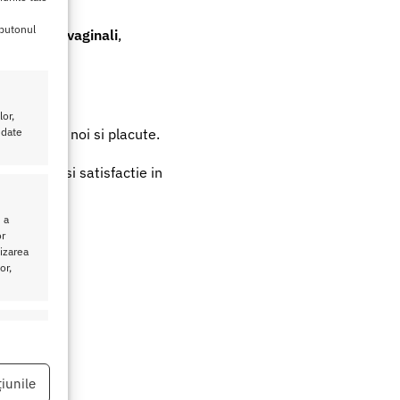
 butonul
et peretii vaginali
,
cuta.
or,
 senzatii noi si placute.
 date
e confort si satisfactie in
 a
or
lizarea
or,
eu activ
iunile