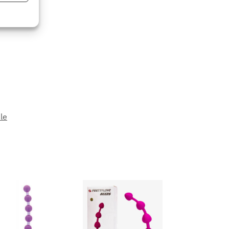
eu activ
le