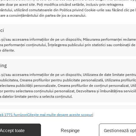
cate doar pe acest site. Poți modifica oricând setările, inclusiv prin retragerea
ntului, utilizând comutatoarele din Politica privind Cookie-urile sau făcând clic pe
nale se gasesc alte bile mai mici, din otel, care
stimuleaza discr
are a consimțământului din partea de jos a ecranului.
i intensa si placuta.
ici
premium
, aceste bile vaginale asigura o experienta sigura si pla
 și/sau accesarea informațiilor de pe un dispozitiv, Măsurarea performanței reclamel
o optiune excelenta
pentru femeile interesate sa experimenteze
a performanței conținutului, Înțelegerea publicului prin statistici sau combinații de
 diferite.
si materialelor de calitate, aceste bile vaginale aduc un plus d
ing
 și/sau accesarea informațiilor de pe un dispozitiv, Utilizarea de date limitate pentru
Iwhizz Luna Black
ublicitatea, Crearea profilurilor pentru publicitate personalizată, Utilizarea profiluril
lectarea publicității personalizate, Crearea profilurilor de conținut personalizat, Uti
ilor pentru selectarea conținutului personalizat, Dezvoltarea și îmbunătățirea serviciil
a datelor limitate pentru a selecta conținutul.
ristici
Mer
ză 1771 furnizori
Citește mai multe despre aceste scopuri
ea și combinarea datelor din alte surse de date, Conectarea mai multor
ive, Identificarea dispozitivelor pe baza informațiilor transmise automat.
Gestionează opț
Accept toate
Respinge
 copiilor.