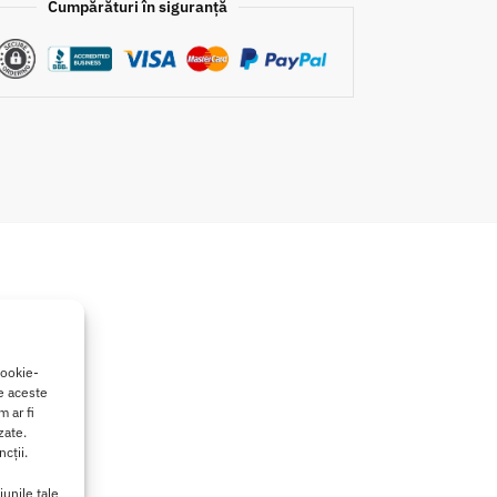
Cumpărături în siguranță
cookie-
de aceste
atoare.
 ar fi
zate.
cții.
isfacator.
iunile tale