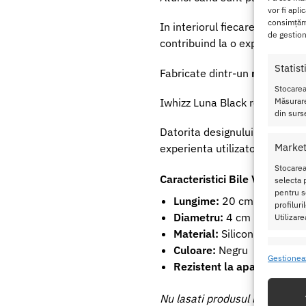
vor fi apli
consimțămâ
In interiorul fiecarei bile vagi
de gestion
contribuind la o experienta ma
Statist
Fabricate dintr-un
material 
Stocarea
Iwhizz Luna Black reprezinta
Măsurare
din surse
Datorita designului ergonomic 
Market
experienta utilizatorilor.
Stocarea
Caracteristici Bile Vaginale 
selecta p
pentru se
Lungime:
20 cm
profilur
Diametru:
4 cm
Utilizare
Material:
Silicon
Culoare:
Negru
Caracte
Gestionea
Rezistent la apa
Potrivir
dispozit
Nu lasati produsul la indemana