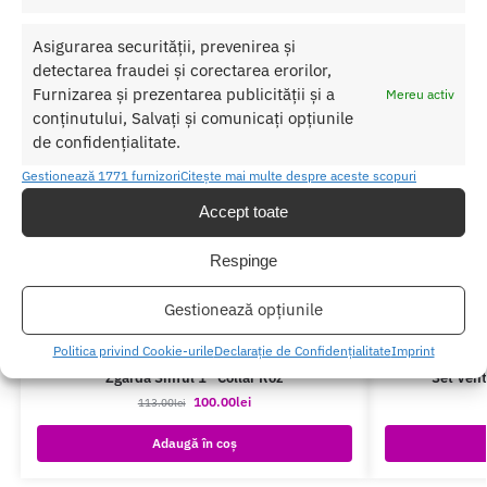
Asigurarea securității, prevenirea și
detectarea fraudei și corectarea erorilor,
Furnizarea și prezentarea publicității și a
Mereu activ
conținutului, Salvați și comunicați opțiunile
de confidențialitate.
Gestionează 1771 furnizori
Citește mai multe despre aceste scopuri
Accept toate
Respinge
Gestionează opțiunile
Politica privind Cookie-urile
Declarație de Confidențialitate
Imprint
Zgarda Sinful 1” Collar Roz
Set Vent
100.00
lei
113.00
lei
Adaugă în coș