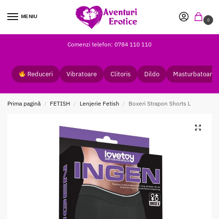
MENIU
0
Comenzi telefon: 0784 110 110
Reduceri
Vibratoare
Clitoris
Dildo
Masturbatoare
Prima pagină
FETISH
Lenjerie Fetish
Boxeri Strapon Shorts L
/
/
/