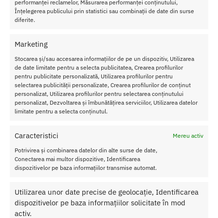
performanței reclamelor, Măsurarea performanței conținutului,
sonda sau un dong si sunteti gata pentru actiunea orgasmica unu-
Înțelegerea publicului prin statistici sau combinații de date din surse
la-unu. Acesti
Boxeri Strapon Shorts L
sunt fabricati din
diferite.
bumbac/spandex moale, elastic si confortabil, si are o centura de
sustinere foarte larga. Captuseala moale pentru boxeri are
Marketing
buzunare interne si o curea interna, pentru a-ti securiza dongul tau
preferat.
Stocarea și/sau accesarea informațiilor de pe un dispozitiv, Utilizarea
de date limitate pentru a selecta publicitatea, Crearea profilurilor
Material Boxeri Strapon Shorts L:
95% bumbac, 5% spandex, inel
pentru publicitate personalizată, Utilizarea profilurilor pentru
selectarea publicității personalizate, Crearea profilurilor de conținut
din silicon premium.
personalizat, Utilizarea profilurilor pentru selectarea conținutului
personalizat, Dezvoltarea și îmbunătățirea serviciilor, Utilizarea datelor
limitate pentru a selecta conținutul.
SKU:
6970260905619
Categorii:
FETISH
,
Lenjerie Fetish
Caracteristici
Mereu activ
Etichetă:
Boxeri Strapon Shorts L
Potrivirea și combinarea datelor din alte surse de date,
Conectarea mai multor dispozitive, Identificarea
Produse similare
dispozitivelor pe baza informațiilor transmise automat.
Utilizarea unor date precise de geolocație, Identificarea
-12%
dispozitivelor pe baza informațiilor solicitate în mod
activ.