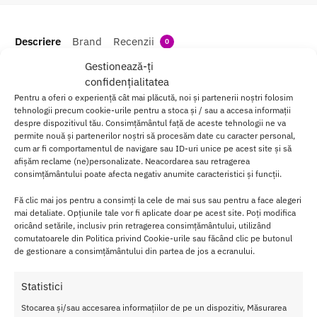
Descriere
Brand
Recenzii
0
Gestionează-ți
confidențialitatea
Boxeri Strapon Shorts L
Pentru a oferi o experiență cât mai plăcută, noi și partenerii noștri folosim
tehnologii precum cookie-urile pentru a stoca și / sau a accesa informații
Acesti boxeri unisex din bumbac respirabil au un design
despre dispozitivul tău. Consimțământul față de aceste tehnologii ne va
confortabil, discret, dar practic, pentru a satisface toate cerintele
permite nouă și partenerilor noștri să procesăm date cu caracter personal,
tale legate de sex.
cum ar fi comportamentul de navigare sau ID-uri unice pe acest site și să
afișăm reclame (ne)personalizate. Neacordarea sau retragerea
consimțământului poate afecta negativ anumite caracteristici și funcții.
Au un buton frontal pentru acces usor, atat de discret pentru
impachetare sau ca purtare zilnica. Transcendend perfect de la
Fă clic mai jos pentru a consimți la cele de mai sus sau pentru a face alegeri
tinuta de zi la cea de seara. Acesti boxeri cu curele fara catarama si
mai detaliate. Opțiunile tale vor fi aplicate doar pe acest site. Poți modifica
fara probleme va va spori placerea intr-o clipa. Pentru a-l folosi in
oricând setările, inclusiv prin retragerea consimțământului, utilizând
dormitor, pur si simplu scoateti dispozitivul de ambalare moale si
comutatoarele din Politica privind Cookie-urile sau făcând clic pe butonul
inlocuiti-l cu orice dong compatibil pentru joc penetrativ.
de gestionare a consimțământului din partea de jos a ecranului.
Slipul la moda, cu croiala masculina, are o forma clasica de boxer si
Statistici
are buzunare interne discrete pentru a stoca stimulatorul dvs.
Stocarea și/sau accesarea informațiilor de pe un dispozitiv, Măsurarea
favorit in forma de glont. Puneti boxeri, introduceti un packer, o