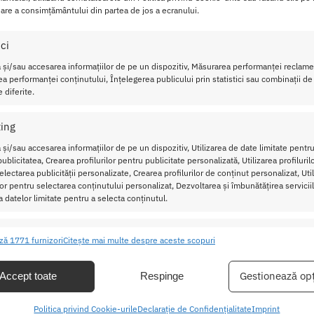
are a consimțământului din partea de jos a ecranului.
 fost creata pentru a te satisface, asa ca are un dimensiuni im
 anusului tau.
ici
ri, un lubrifiant pe baza de apa face alunecarea mai usoara.
 și/sau accesarea informațiilor de pe un dispozitiv, Măsurarea performanței reclamel
a performanței conținutului, Înțelegerea publicului prin statistici sau combinații de
re un design special conceput pentru a va duce pe cele mai inal
 diferite.
ing
able Rattler
 și/sau accesarea informațiilor de pe un dispozitiv, Utilizarea de date limitate pentru
ublicitatea, Crearea profilurilor pentru publicitate personalizată, Utilizarea profiluril
lectarea publicității personalizate, Crearea profilurilor de conținut personalizat, Uti
ilor pentru selectarea conținutului personalizat, Dezvoltarea și îmbunătățirea serviciil
a datelor limitate pentru a selecta conținutul.
ristici
Mer
ză 1771 furnizori
Citește mai multe despre aceste scopuri
 copiilor.
ea și combinarea datelor din alte surse de date, Conectarea mai multor
ive, Identificarea dispozitivelor pe baza informațiilor transmise automat.
Gestionează opț
Accept toate
Respinge
utilizati un lubrifiant pe baza de apa.
area unor date precise de geolocație, Identificarea dispozitivelor pe
Politica privind Cookie-urile
Declarație de Confidențialitate
Imprint