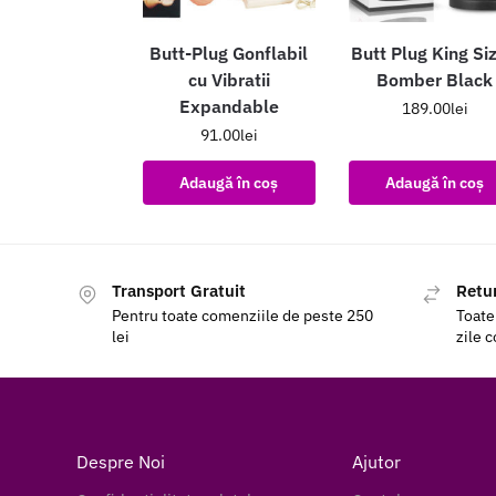
Butt-Plug Gonflabil
Butt Plug King Si
cu Vibratii
Bomber Black
Expandable
189.00
lei
91.00
lei
Adaugă în coș
Adaugă în coș
Transport Gratuit
Retur
Pentru toate comenziile de peste 250
Toate
lei
zile 
Despre Noi
Ajutor