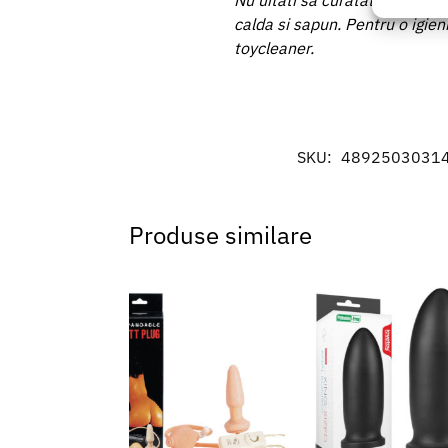
Nu uitati sa curatati produsul 
baza in
calda si sapun. Pentru o igien
toycleaner.
Asigur
erorilo
Salvați
SKU:
4892503031
Produse similare