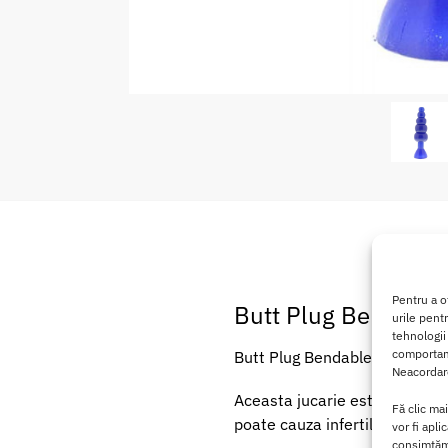
Pentru a o
Butt Plug Bendable 
urile pent
tehnologii
comportame
Butt Plug Bendable este desti
Neacordare
Aceasta jucarie este realizata
Fă clic ma
poate cauza infertilitate).
vor fi apli
consimțămâ