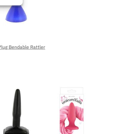
eu activ
Plug Bendable Rattler