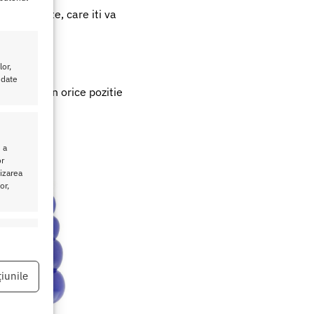
presionante, care iti va
or,
 date
te culmi in orice pozitie
 a
or
lizarea
or,
eu activ
iunile