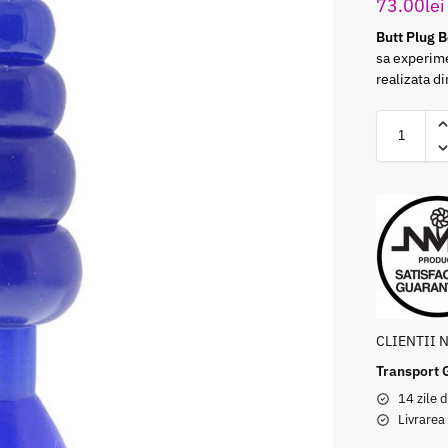
73.00
lei
Butt Plug 
sa experime
realizata di
CLIENTII 
Transport 
14 zile d
Livrarea