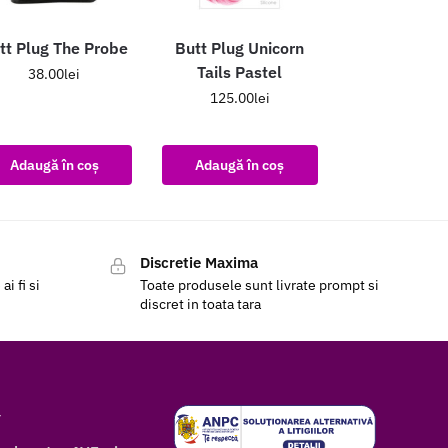
tt Plug The Probe
Butt Plug Unicorn
Tails Pastel
38.00
lei
125.00
lei
Adaugă în coș
Adaugă în coș
Discretie Maxima
i fi si
Toate produsele sunt livrate prompt si
discret in toata tara
r