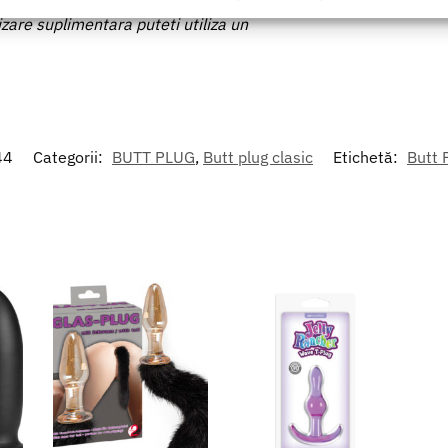
inainte si dupa fiecare utilizare cu apa
formațiilor solicitate în mod activ.
izare suplimentara puteti utiliza un
area securității, prevenirea și detectarea fraudei și corectarea
r, Furnizarea și prezentarea publicității și a conținutului,
Mer
 și comunicați opțiunile de confidențialitate.
44
Categorii:
BUTT PLUG
,
Butt plug clasic
Etichetă:
Butt 