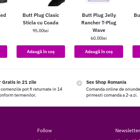
zed
Butt Plug Clasic
Butt Plug Jelly
Bu
Sticla cu Coada
Rancher T-Plug
Wave
95.00
lei
60.00
lei
Adaugă în coș
Adaugă în coș
 Gratis in 21 zile
Sex Shop Romania
 comenzile pot fi returnate in 14
Comanda online de oriunde a
conform termenilor.
primesti comanda a 2-a zi.
Follow
Newslette