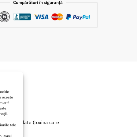
Cumpărături în siguranță
cookie-
de aceste
 ar fi
zate.
cții.
ntine phthalate (toxina care
iunile tale
 butonul