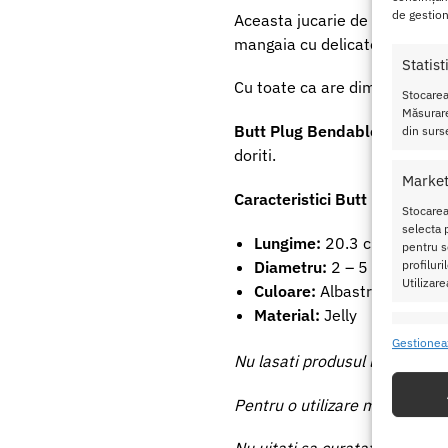
de gestion
Aceasta jucarie de dragoste a
mangaia cu delicatete peretii
Statist
Cu toate ca are dimensiuni ma
Stocarea
Măsurare
Butt Plug Bendable Rattler
a
din surse
doriti.
Market
Caracteristici Butt Plug Bend
Stocarea
selecta p
Lungime:
20.3 cm
pentru se
Diametru:
2 – 5 cm
profilur
Utilizare
Culoare:
Albastru
Material:
Jelly
Caracte
Gestionea
Nu lasati produsul la indemana
Potrivir
dispozit
Pentru o utilizare mai usoara 
Utiliz