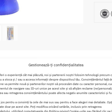
Descriere
Brand
Recenzii
0
Gestionează-ți confidențialitatea
feri o experiență cât mai plăcută, noi și partenerii noștri folosim tehnologii precum 
Rattler
ru a stoca și / sau a accesa informații despre dispozitivul tău. Consimțământul față 
 ne va permite nouă și partenerilor noștri să procesăm date cu caracter personal, cum
ntul de navigare sau ID-uri unice pe acest site și să afișăm reclame (ne)personali
nat persoanelor care vor sa experimenteze jocurile anale.
a sau retragerea consimțământului poate afecta negativ anumite caracteristici și fun
 dintr-un material foarte flexibil, placut la atingere care nu co
i jos pentru a consimți la cele de mai sus sau pentru a face alegeri mai detaliate. Opț
cate doar pe acest site. Poți modifica oricând setările, inclusiv prin retragerea
ntului, utilizând comutatoarele din Politica privind Cookie-urile sau făcând clic pe