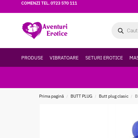
COMENZI TEL.
0723 570 111
PRODUSE
VIBRATOARE
SETURI EROTICE
MA
Prima pagină
BUTT PLUG
Butt plug clasic
B
/
/
/