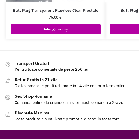
Butt Plug Transparent Flawless Clear Prostate
Butt Plug
75.00
lei
Adaugă în coș
Transport Gratuit
Pentru toate comenziile de peste 250 lei
Retur Gratis in 21 zile
Toate comenzile pot fi returnate in 14 zile conform termenilor.
Sex Shop Romania
Comanda online de oriunde ai fi si primesti comanda a 2-a zi.
Discretie Maxima
Toate produsele sunt livrate prompt si discret in toata tara