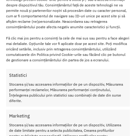
Partea de sus
a butt plug-ului este decorata cu un
cristal
despre dispozitivul tău. Consimțământul față de aceste tehnologii ne va
swaroski sclipitor
, adaugand o nota de eleganta si stil.
permite nouă și partenerilor noștri să procesăm date cu caracter personal,
cum ar fi comportamentul de navigare sau ID-uri unice pe acest site și să
Cu toate acestea, este important
sa mentionam
ca acest cristal nu
afișăm reclame (ne)personalizate. Neacordarea sau retragerea
consimțământului poate afecta negativ anumite caracteristici și funcții.
trebuie sa fie utilizat pentru a trage sau a impinge butt plugul.
Fă clic mai jos pentru a consimți la cele de mai sus sau pentru a face alegeri
Este foarte important
sa folositi elementul de prindere pentru
o
mai detaliate. Opțiunile tale vor fi aplicate doar pe acest site. Poți modifica
utilizare corect
a si sigura a produsului nostru.
oricând setările, inclusiv prin retragerea consimțământului, utilizând
comutatoarele din Politica privind Cookie-urile sau făcând clic pe butonul
Este adevarat ca butt plug-urile nu sunt pentru toata lumea, dar
de gestionare a consimțământului din partea de jos a ecranului.
daca ti-a placut
sa experimentezi si sa te bucuri
de noi senzatii,
acest produs iti va oferi
o experienta intensa si placuta
.
Statistici
Poate fi utilizat individual sau in timpul jocurilor de cuplu,
Stocarea și/sau accesarea informațiilor de pe un dispozitiv, Măsurarea
oferindu-va ocazia
de a explora fanteziile ascunse
si a adauga o
performanței reclamelor, Măsurarea performanței conținutului,
Înțelegerea publicului prin statistici sau combinații de date din surse
nota picanta dinamicelor voastre sexuale.
diferite.
In concluzie, daca sunteti in cautarea unui produs de inalta
calitate si cu un design unic in colectia dvs. de jucarii erotice, Butt
Marketing
Plug-ul Diogol Anni R Heart Purple Crystal Swaroski este alegerea
Stocarea și/sau accesarea informațiilor de pe un dispozitiv, Utilizarea
ideala.
de date limitate pentru a selecta publicitatea, Crearea profilurilor
pentru publicitate personalizată, Utilizarea profilurilor pentru