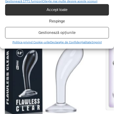
Gestionează 1771 furnizori
Citește mai multe despre aceste scopuri
Produse similare
Accept toate
Respinge
Gestionează opțiunile
Politica privind Cookie-urile
Declarație de Confidențialitate
Imprint