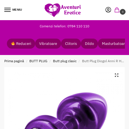
MENIU
0
Comenzi telefon: 0784 110 110
Reduceri
Vibratoare
Clitoris
Dildo
Masturbatoare
Prima pagină
BUTT PLUG
Butt plug clasic
Butt Plug Diogol Anni R Heart Purple Crystal Swaroski
/
/
/