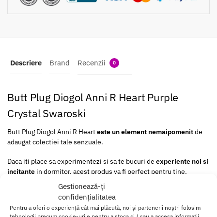
Descriere
Brand
Recenzii
0
Butt Plug Diogol Anni R Heart Purple
Crystal Swaroski
Butt Plug Diogol Anni R Heart
este un element nemaipomenit
de
adaugat colectiei tale senzuale.
Daca iti place sa experimentezi si sa te bucuri de
experiente noi si
incitante
in dormitor, acest produs va fi perfect pentru tine.
Gestionează-ți
Butt Plug-ul nostru este realizat din metal de inalta calitate,
confidențialitatea
oferindu-ti un sentiment de greutate placut si deosebit.
Pentru a oferi o experiență cât mai plăcută, noi și partenerii noștri folosim
tehnologii precum cookie-urile pentru a stoca și / sau a accesa informații