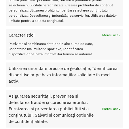
Caracteristici Butt Plug Diogol Anni R Heart Purple Crystal
selectarea publicității personalizate, Crearea profilurilor de conținut
Swaroski
personalizat, Utilizarea profilurilor pentru selectarea conținutului
personalizat, Dezvoltarea și îmbunătățirea serviciilor, Utilizarea datelor
Lungime
: 7 cm
limitate pentru a selecta conținutul.
Diametru
: 2.2 cm
Greutate
: 34 grame
Caracteristici
Mereu activ
Culoare
: Negru
Material
: ABS
Potrivirea și combinarea datelor din alte surse de date,
Rezistent la apa
Conectarea mai multor dispozitive, Identificarea
dispozitivelor pe baza informațiilor transmise automat.
Nu lasati produsul la indemana copiilor.
Utilizarea unor date precise de geolocație, Identificarea
Nu uitati sa curatati produsul inainte si dupa fiecare utilizare cu apa
dispozitivelor pe baza informațiilor solicitate în mod
calda si sapun.
activ.
Pentru o igienizare suplimentara puteti utiliza un toycleaner.
Asigurarea securității, prevenirea și
detectarea fraudei și corectarea erorilor,
SKU:
3760228972202
Furnizarea și prezentarea publicității și a
Mereu activ
Categorii:
BUTT PLUG
,
Butt plug clasic
conținutului, Salvați și comunicați opțiunile
Etichetă:
Butt Plug Diogol Anni R
de confidențialitate.