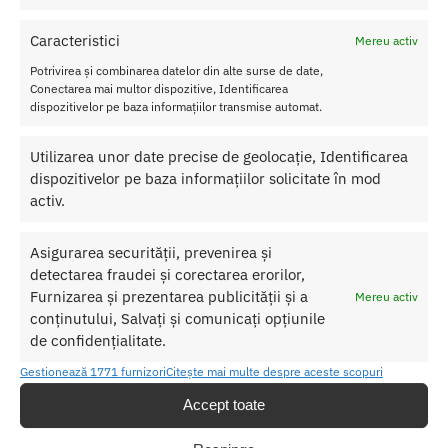
Materiale:
Metal.
Tip:
Dop Anal Non-Vibrator.
Caracteristici
Mereu activ
Dopul Anal Metalic Lovetoy este cheia ta catre controlul suprem
Potrivirea și combinarea datelor din alte surse de date,
si extazul termic. Adauga acest instrument de elita in colectia ta
Conectarea mai multor dispozitive, Identificarea
si transforma explorarea anala intr-o dovada de satisfactie
dispozitivelor pe baza informațiilor transmise automat.
sigura si luxoasa.
Utilizarea unor date precise de geolocație, Identificarea
dispozitivelor pe baza informațiilor solicitate în mod
SKU:
6970260904100
activ.
Categorii:
BUTT PLUG
,
Butt plug clasic
Etichetă:
Butt Plug Metalic Lux - Otel 10 cm si Joc de
Asigurarea securității, prevenirea și
Temperatura
detectarea fraudei și corectarea erorilor,
Furnizarea și prezentarea publicității și a
Mereu activ
Produse similare
conținutului, Salvați și comunicați opțiunile
de confidențialitate.
Gestionează 1771 furnizori
Citește mai multe despre aceste scopuri
Accept toate