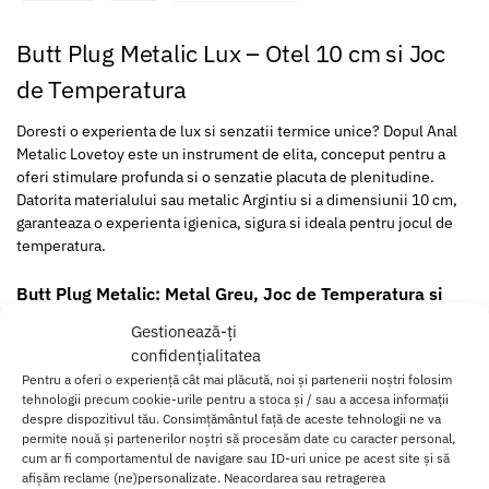
Butt Plug Metalic Lux – Otel 10 cm si Joc
de Temperatura
Doresti o experienta de lux si senzatii termice unice? Dopul Anal
Metalic Lovetoy este un instrument de elita, conceput pentru a
oferi stimulare profunda si o senzatie placuta de plenitudine.
Datorita materialului sau metalic Argintiu si a dimensiunii 10 cm,
garanteaza o experienta igienica, sigura si ideala pentru jocul de
temperatura.
Butt Plug Metalic: Metal Greu, Joc de Temperatura si
Lux
Gestionează-ți
Butt Plug Metalic Lux – Otel 10 cm si Joc de Temperatura, este
confidențialitatea
perfect pentru cei care cauta o senzatie de greutate, un control
Pentru a oferi o experiență cât mai plăcută, noi și partenerii noștri folosim
superior si versatilitatea oferita de metal.
tehnologii precum cookie-urile pentru a stoca și / sau a accesa informații
despre dispozitivul tău. Consimțământul față de aceste tehnologii ne va
permite nouă și partenerilor noștri să procesăm date cu caracter personal,
Joc de Temperatura
: Metalul greu argintiu poate fi racit inainte
cum ar fi comportamentul de navigare sau ID-uri unice pe acest site și să
de utilizare pentru o senzatie rece, electrizanta, sau incalzit in
afișăm reclame (ne)personalizate. Neacordarea sau retragerea
apa calda pentru o senzatie de patrundere profunda.