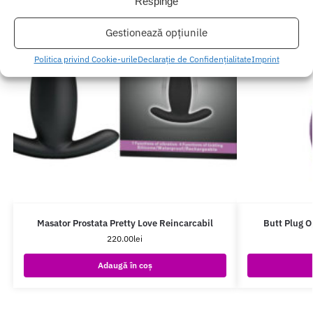
Respinge
Gestionează opțiunile
Politica privind Cookie-urile
Declarație de Confidențialitate
Imprint
Masator Prostata Pretty Love Reincarcabil
Butt Plug O
220.00
lei
Adaugă în coș