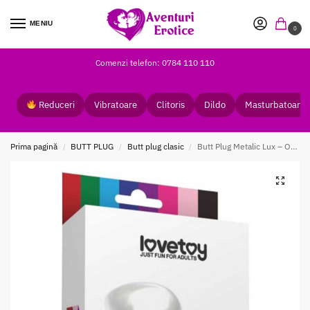
MENIU
0
Comenzi telefon: 0784 110 110
Reduceri
Vibratoare
Clitoris
Dildo
Masturbatoare
Prima pagină
BUTT PLUG
Butt plug clasic
Butt Plug Metalic Lux – Otel 10 cm si Joc de Temperatura
/
/
/