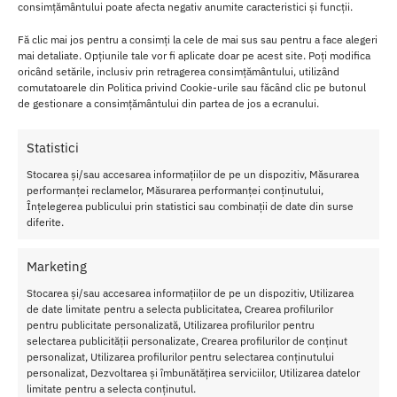
consimțământului poate afecta negativ anumite caracteristici și funcții.
Dimensiune si Greutate:
Clasificat ca dop mare 10 cm lungime,
4 cm diametru maxim, ofera o senzatie intensa de plenitudine
Fă clic mai jos pentru a consimți la cele de mai sus sau pentru a face alegeri
si o greutate satisfacatoare, fiind excelent pentru antrenament
mai detaliate. Opțiunile tale vor fi aplicate doar pe acest site. Poți modifica
oricând setările, inclusiv prin retragerea consimțământului, utilizând
anal.
comutatoarele din Politica privind Cookie-urile sau făcând clic pe butonul
Lux si Prezentare:
Dopul are un aspect de lux, finisaj argintiu si
de gestionare a consimțământului din partea de jos a ecranului.
vine ambalat intr-o cutie cadou neagra si o punga de catifea
neagra, perfect pentru a fi oferit cadou.
Statistici
Siguranta si Durabilitate:
Fabricat din metal, este complet
non-poros, usor de curatat si impermeabil. Baza sa larga
Stocarea și/sau accesarea informațiilor de pe un dispozitiv, Măsurarea
asigura siguranta in orice moment.
performanței reclamelor, Măsurarea performanței conținutului,
Înțelegerea publicului prin statistici sau combinații de date din surse
Butt Plug Metalic Lux: Functii, Materiale si Dimensiuni
diferite.
Dopul Anal Metalic Lovetoy este un dispozitiv non-vibrator,
Marketing
construit pentru durabilitate si joc termic.
Stocarea și/sau accesarea informațiilor de pe un dispozitiv, Utilizarea
Functii Cheie:
Metal Greu, Joc de Temperatura, Baza de
de date limitate pentru a selecta publicitatea, Crearea profilurilor
Siguranta, Lux, Impermeabil.
pentru publicitate personalizată, Utilizarea profilurilor pentru
selectarea publicității personalizate, Crearea profilurilor de conținut
Dimensiuni
: Lungime totala 10 cm; Diametru max. 4 cm (3.9
personalizat, Utilizarea profilurilor pentru selectarea conținutului
cm).
personalizat, Dezvoltarea și îmbunătățirea serviciilor, Utilizarea datelor
Culoare:
Argintiu.
limitate pentru a selecta conținutul.