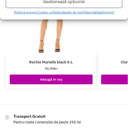
Gestionează opțiunile
Politica privind Cookie-urile
Declarație de Confidențialitate
Imprint
Rochie Marielle black S-L
Cio
45.00
lei
Adaugă în coș
Transport Gratuit
Pentru toate comenziile de peste 250 lei