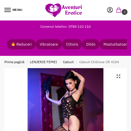
MENIU
0
Comenzi telefon: 0784 110 110
Reduceri
Vibratoare
Clitoris
Dildo
Masturbatoare
Prima pagină
LENJERIE FEMEI
Catsuit
Catsuit Chilirose CR 4104
/
/
/