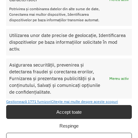
l
–
Nyl
Potrivirea și combinarea datelor din alte surse de date,
on
Conectarea mai multor dispozitive, Identificarea
dispozitivelor pe baza informațiilor transmise automat.
SKU:
5902016025532
Utilizarea unor date precise de geolocație, Identificarea
Categorii:
LENJERIE FEMEI
,
Catsuit
dispozitivelor pe baza informațiilor solicitate în mod
Etichetă:
Catsuit Chilirose CR 4104
activ.
Asigurarea securității, prevenirea și
Produse similare
detectarea fraudei și corectarea erorilor,
Furnizarea și prezentarea publicității și a
Mereu activ
conținutului, Salvați și comunicați opțiunile
de confidențialitate.
Gestionează 1771 furnizori
Citește mai multe despre aceste scopuri
Accept toate
Respinge