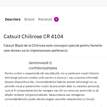
Descriere
Brand
Recenzii
0
Catsuit Chilirose CR 4104
Catsuit Black de la Chilirose este conceput special pentru femeile
care doresc sa isi impreisoneze partenerul.
Este facut din nylon, are culoare neagra si decupaje la fund, solduri
Gestionează-ți
si in zona intima.
confidențialitatea
Pentru a oferi o experiență cât mai plăcută, noi și partenerii noștri folosim
Este prins de umeri cu brelete subtiri iar de-alungul picioarelor si
tehnologii precum cookie-urile pentru a stoca și / sau a accesa informații
in jurul abodmenului are gauri mari, pentru a face vizibila pielea
despre dispozitivul tău. Consimțământul față de aceste tehnologii ne va
partenerei.
permite nouă și partenerilor noștri să procesăm date cu caracter personal,
cum ar fi comportamentul de navigare sau ID-uri unice pe acest site și să
Designul sexy si materialul confortabil fac acest catsuit potrivit
afișăm reclame (ne)personalizate. Neacordarea sau retragerea
consimțământului poate afecta negativ anumite caracteristici și funcții.
pentru orice femeie care doreste sa isi dea pe spate iubitul.