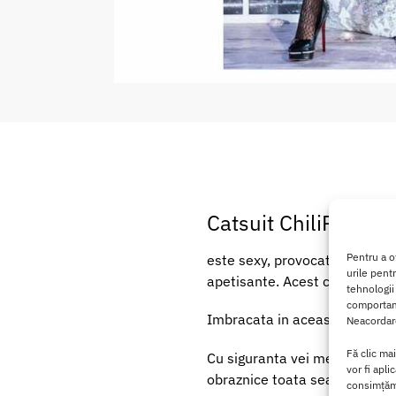
Catsuit ChiliRose 
Pentru a o
este sexy, provocator si are un
urile pent
apetisante. Acest catsuit est
tehnologii
comportame
Imbracata in aceasta lenjerie s
Neacordare
Fă clic ma
Cu siguranta vei mentine tempe
vor fi apli
obraznice toata seara.
consimțămâ