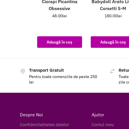
Ciorapi Picantina
Babydoll Arato Li
Obsessive
Corsetti S-M
48.00
lei
180.00
lei
Adaugă în coș
Adaugă în coș
Transport Gratuit
Retur
Pentru toate comenziile de peste 250
Toate
lei
zile 
Despre Noi
Ajutor
Confidentialitatea datelor
Contul meu