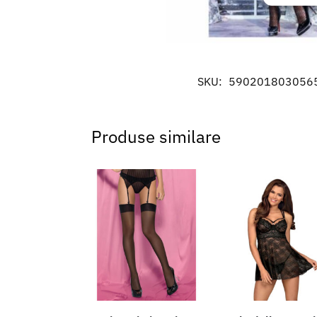
Asigur
erorilo
Salvați
SKU:
590201803056
Produse similare