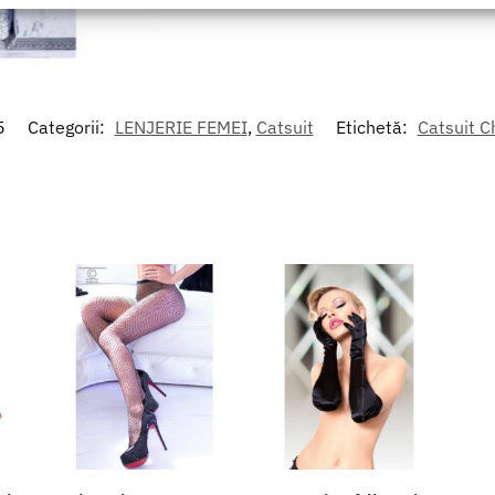
area securității, prevenirea și detectarea fraudei și corectarea
r, Furnizarea și prezentarea publicității și a conținutului,
Mer
 și comunicați opțiunile de confidențialitate.
5
Categorii:
LENJERIE FEMEI
,
Catsuit
Etichetă:
Catsuit C