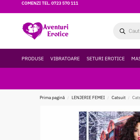
COMENZI TEL.
0723 570 111
PRODUSE
VIBRATOARE
SETURI EROTICE
MA
Prima pagină
LENJERIE FEMEI
Catsuit
Cat
/
/
/