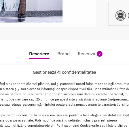
Descriere
Brand
Recenzii
0
CR-4233 Negru,
Gestionează-ți confidențialitatea
feri o experiență cât mai plăcută, noi și partenerii noștri folosim tehnologii precum 
 design inovator ce iti invaluie corpul in delicatetea dantelei s
ru a stoca și / sau a accesa informații despre dispozitivul tău. Consimțământul față 
e propunerea perfecta pentru femeile cu incredere in sine.
 ne va permite nouă și partenerilor noștri să procesăm date cu caracter personal, cum
ntul de navigare sau ID-uri unice pe acest site și să afișăm reclame (ne)personali
exy vei surprinde, iar iubitul tau nu isi va putea lua privirea de
a sau retragerea consimțământului poate afecta negativ anumite caracteristici și fun
i jos pentru a consimți la cele de mai sus sau pentru a face alegeri mai detaliate. Opț
ratura in dormitor la cel mai inalt punct și impreuna ve-ti pun
cate doar pe acest site. Poți modifica oricând setările, inclusiv prin retragerea
ntului, utilizând comutatoarele din Politica privind Cookie-urile sau făcând clic pe