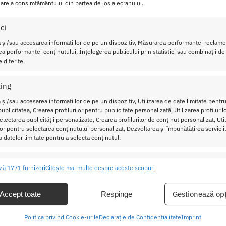
are a consimțământului din partea de jos a ecranului.
3 Negru este realizat din din plasa fina si broderie eleganta,
la perfect pe corpul tau ca o a doua piele.
ici
 și/sau accesarea informațiilor de pe un dispozitiv, Măsurarea performanței reclamel
le, combina detaliile din plasa si dantela pentru a va accentu
a performanței conținutului, Înțelegerea publicului prin statistici sau combinații de
 si senzualitate.
 diferite.
Caracteristici Catsuit ChiliR
ing
Material: 90% nailon si 10% elasta
 și/sau accesarea informațiilor de pe un dispozitiv, Utilizarea de date limitate pentru
ublicitatea, Crearea profilurilor pentru publicitate personalizată, Utilizarea profiluril
Marime: S/M
lectarea publicității personalizate, Crearea profilurilor de conținut personalizat, Uti
Broderie eleganta
ilor pentru selectarea conținutului personalizat, Dezvoltarea și îmbunătățirea serviciil
Detalii din plasa si dantela
a datelor limitate pentru a selecta conținutul.
Decupat in zona inghinala
Culoare: negru
ristici
Mer
ză 1771 furnizori
Citește mai multe despre aceste scopuri
ea și combinarea datelor din alte surse de date, Conectarea mai multor
Lenjeria sexy nu se usuca prin centrif
ive, Identificarea dispozitivelor pe baza informațiilor transmise automat.
Gestionează opț
Accept toate
Respinge
bataia soarelui.
area unor date precise de geolocație, Identificarea dispozitivelor pe
Politica privind Cookie-urile
Declarație de Confidențialitate
Imprint
formațiilor solicitate în mod activ.