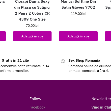
via
Ciorapi Dama Sexy
Manusi Softline Din
din Plasa cu Sclipici
Satin Gloves 7702
Spa
2 Pairs 2 Colors CR
119.00
lei
4309 One Size
70.00
lei
Adaugă în coș
Adaugă în coș
 Gratis in 21 zile
Sex Shop Romania
 comenzile pot fi returnate in 14
Comanda online de oriunde a
conform termenilor.
primesti comanda a 2-a zi.
Follow
Newslette
Facebook
Vino in Clu