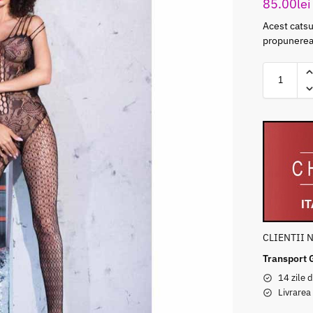
85.00
lei
Acest catsu
propunerea 
CLIENTII 
Transport 
14 zile d
Livrarea