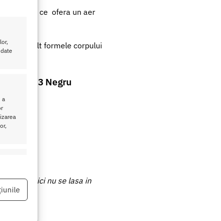
 cu bretele, ce ofera un aer
or,
a si mai mult formele corpului
 date
ose CR-4233 Negru
n
 a
or
lizarea
or,
eu activ
ugare si nici nu se lasa in
iunile