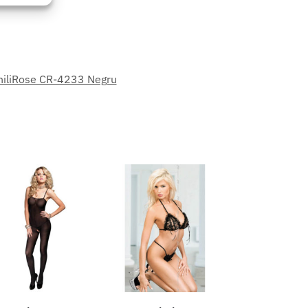
eu activ
hiliRose CR-4233 Negru