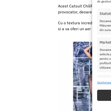
de gestion
Acest Catsuit ChiliRose CR-423
provocator, deoarece se va mu
Statist
Stocarea
Cu o textura incredibil de moa
Măsurare
si a va oferi un aer de erotism
din surse
Market
Stocarea
selecta p
pentru se
profilur
Utilizare
Caracte
Gestionea
Potrivir
dispozit
Utiliz
baza in