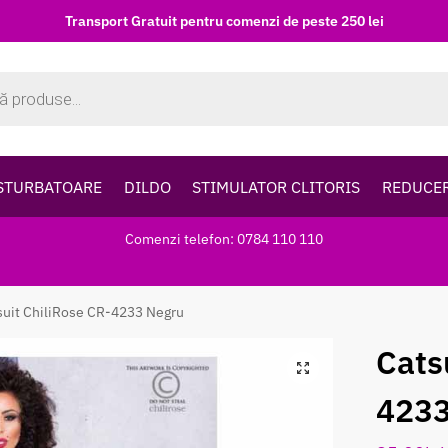
Transport Gratuit pentru comenzi de peste 250 lei
STURBATOARE
DILDO
STIMULATOR CLITORIS
REDUCE
Comenzi telefon: 0784 110 110
suit ChiliRose CR-4233 Negru
Cats
4233