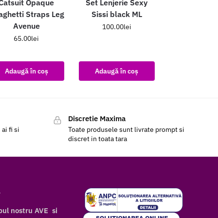
Catsuit Opaque
Set Lenjerie Sexy
ghetti Straps Leg
Sissi black ML
Avenue
100.00
lei
65.00
lei
Adaugă în coș
Adaugă în coș
Discretie Maxima
i fi si
Toate produsele sunt livrate prompt si
discret in toata tara
r
bul nostru AVE si