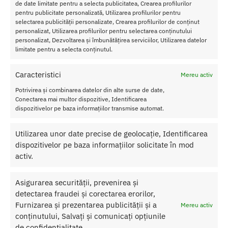
de date limitate pentru a selecta publicitatea, Crearea profilurilor
pentru publicitate personalizată, Utilizarea profilurilor pentru
selectarea publicității personalizate, Crearea profilurilor de conținut
Aceasta piesa de imbracaminte erotica poate fi folosita pentru a-ti
personalizat, Utilizarea profilurilor pentru selectarea conținutului
personalizat, Dezvoltarea și îmbunătățirea serviciilor, Utilizarea datelor
exprima latura senzuala si provocatoare in jocurile erotice,
limitate pentru a selecta conținutul.
petrecerile tematice sau pentru a adauga un plus de picanterie si
mister in dormitor.
Caracteristici
Mereu activ
Este o alegere perfecta pentru femeile care doresc sa se simta
Potrivirea și combinarea datelor din alte surse de date,
sexy, increzatoare si seducatoare intr-un mod rafinat si sofisticat.
Conectarea mai multor dispozitive, Identificarea
dispozitivelor pe baza informațiilor transmise automat.
Caracteristici lenjerie sexy Catsuit Martina black
Material: poliamida
Utilizarea unor date precise de geolocație, Identificarea
Marime: S-L
dispozitivelor pe baza informațiilor solicitate în mod
Culoare: negru
activ.
Asigurarea securității, prevenirea și
detectarea fraudei și corectarea erorilor,
Furnizarea și prezentarea publicității și a
Mereu activ
SKU:
5906340739851
conținutului, Salvați și comunicați opțiunile
Categorii:
LENJERIE FEMEI
,
Catsuit
de confidențialitate.