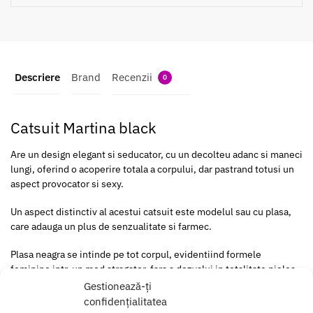
Descriere
Brand
Recenzii
0
Catsuit Martina black
Are un design elegant si seducator, cu un decolteu adanc si maneci
lungi, oferind o acoperire totala a corpului, dar pastrand totusi un
aspect provocator si sexy.
Un aspect distinctiv al acestui catsuit este modelul sau cu plasa,
care adauga un plus de senzualitate si farmec.
Plasa neagra se intinde pe tot corpul, evidentiind formele
feminine intr-un mod atragator, fara a dezvalui in totalitate pielea,
creand un joc subtil de transparenta si ascundere.
Gestionează-ți
confidențialitatea
Are o potrivire confortabila datorita materialului sau elastic si