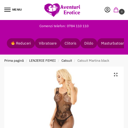
MENIU
0
Comenzi telefon: 0784 110 110
Reduceri
Vibratoare
Clitoris
Dildo
Masturbatoare
Prima pagină
LENJERIE FEMEI
Catsuit
Catsuit Martina black
/
/
/