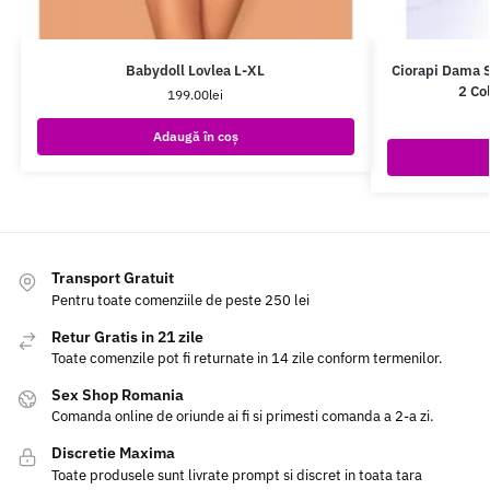
Babydoll Lovlea L-XL
Ciorapi Dama Se
2 Co
199.00
lei
Adaugă în coș
Transport Gratuit
Pentru toate comenziile de peste 250 lei
Retur Gratis in 21 zile
Toate comenzile pot fi returnate in 14 zile conform termenilor.
Sex Shop Romania
Comanda online de oriunde ai fi si primesti comanda a 2-a zi.
Discretie Maxima
Toate produsele sunt livrate prompt si discret in toata tara