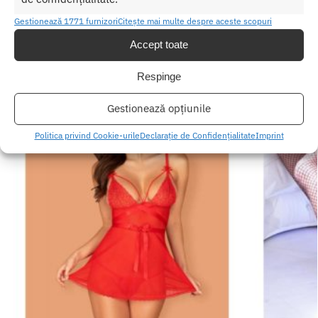
Etichetă:
Catsuit Martina black
Gestionează 1771 furnizori
Citește mai multe despre aceste scopuri
Produse similare
Accept toate
Respinge
Gestionează opțiunile
Politica privind Cookie-urile
Declarație de Confidențialitate
Imprint