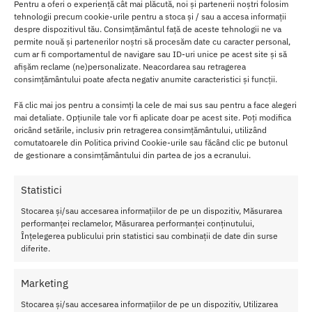
Pentru a oferi o experiență cât mai plăcută, noi și partenerii noștri folosim
designului sau inteligent. Se adapteaza la forma corpului, oferind
tehnologii precum cookie-urile pentru a stoca și / sau a accesa informații
libertate de miscare si confort pe tot parcursul purtarii. Este
despre dispozitivul tău. Consimțământul față de aceste tehnologii ne va
permite nouă și partenerilor noștri să procesăm date cu caracter personal,
disponibil in marimea S/L (Small – Large), potrivindu-se pe o gama
cum ar fi comportamentul de navigare sau ID-uri unice pe acest site și să
larga de dimensiuni de corp.
afișăm reclame (ne)personalizate. Neacordarea sau retragerea
consimțământului poate afecta negativ anumite caracteristici și funcții.
Fă clic mai jos pentru a consimți la cele de mai sus sau pentru a face alegeri
mai detaliate. Opțiunile tale vor fi aplicate doar pe acest site. Poți modifica
oricând setările, inclusiv prin retragerea consimțământului, utilizând
comutatoarele din Politica privind Cookie-urile sau făcând clic pe butonul
de gestionare a consimțământului din partea de jos a ecranului.
Statistici
Stocarea și/sau accesarea informațiilor de pe un dispozitiv, Măsurarea
performanței reclamelor, Măsurarea performanței conținutului,
Înțelegerea publicului prin statistici sau combinații de date din surse
diferite.
Marketing
Stocarea și/sau accesarea informațiilor de pe un dispozitiv, Utilizarea