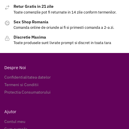
Retur Gratis in 21 zile
Toate comenzile pot fi returnate in 14 zile conform termenilor.
Sex Shop Romania
Comanda online de oriunde ai fi si primesti comanda a 2-a zi.
Discretie Maxima
Toate produsele sunt livrate prompt si discret in toata tara
Despre Noi
Confidentialitatea datelor
Termeni si Conditii
Protectia Consumatorului
Ajutor
Contul meu
Cum cumpăr