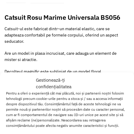
Catsuit Rosu Marime Universala BS056
Catsuit-ul este fabricat dintr-un material elastic, care se
adapteaza confortabil pe formele corpului, oferind un aspect
seducator.
Are un model in plasa incrucisat, care adauga un element de
mister si atractie.
Decolteul magnific este subliniat de un model floral.
Gestionează-ți
Este deschis complet in zona pubiana si pe fese, oferind un aspect
confidențialitatea
provocator si jucaus.
Pentru a oferi o experiență cât mai plăcută, noi și partenerii noștri folosim
tehnologii precum cookie-urile pentru a stoca și / sau a accesa informații
Aceasta caracteristica permite accesul usor si facil in timpul
despre dispozitivul tău. Consimțământul față de aceste tehnologii ne va
activitatilor sexuale.
permite nouă și partenerilor noștri să procesăm date cu caracter personal,
cum ar fi comportamentul de navigare sau ID-uri unice pe acest site și să
afișăm reclame (ne)personalizate. Neacordarea sau retragerea
Avand o marime unversala, este conceput pentru a se potrivi
consimțământului poate afecta negativ anumite caracteristici și funcții.
marimilor de la 36 la 42.