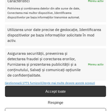
Caracteristici
Mereu activ
de aceasta lenjerie seducatoare pentru mult timp.
Potrivirea și combinarea datelor din alte surse de date,
Conectarea mai multor dispozitive, Identificarea
Lenjeria sexy nu se usuca prin centrifugare si nici nu se lasa in
dispozitivelor pe baza informațiilor transmise automat.
bataia soarelui.
Utilizarea unor date precise de geolocație, Identificarea
SKU:
5908305947059
dispozitivelor pe baza informațiilor solicitate în mod
Categorie:
LENJERIE FEMEI
activ.
Etichetă:
Catsuit Rosu Marime Universala
Asigurarea securității, prevenirea și
detectarea fraudei și corectarea erorilor,
Produse similare
Furnizarea și prezentarea publicității și a
Mereu activ
conținutului, Salvați și comunicați opțiunile
de confidențialitate.
Gestionează 1771 furnizori
Citește mai multe despre aceste scopuri
Accept toate
Respinge