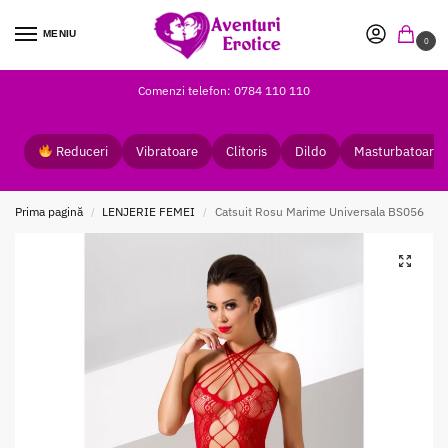
MENIU
0
Comenzi telefon: 0784 110 110
Reduceri
Vibratoare
Clitoris
Dildo
Masturbatoare
Prima pagină
LENJERIE FEMEI
Catsuit Rosu Marime Universala BS056
/
/