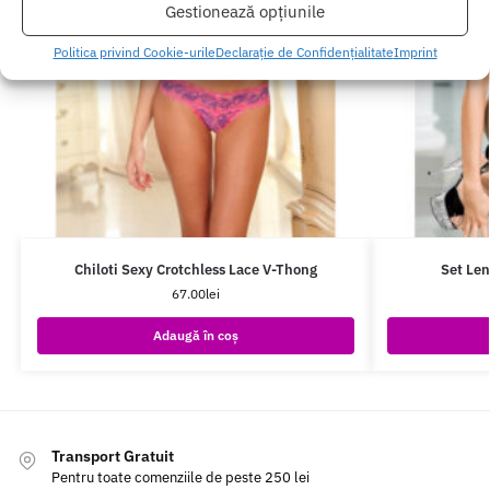
Gestionează opțiunile
Politica privind Cookie-urile
Declarație de Confidențialitate
Imprint
Chiloti Sexy Crotchless Lace V-Thong
Set Len
67.00
lei
Adaugă în coș
Transport Gratuit
Pentru toate comenziile de peste 250 lei