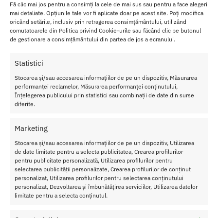
Fă clic mai jos pentru a consimți la cele de mai sus sau pentru a face alegeri
Materialul elastic se adapteaza formei corpului, oferind un confort
mai detaliate. Opțiunile tale vor fi aplicate doar pe acest site. Poți modifica
optim.
oricând setările, inclusiv prin retragerea consimțământului, utilizând
comutatoarele din Politica privind Cookie-urile sau făcând clic pe butonul
Catsuit-ul este fabricat de marca Passion, care este recunoscuta
de gestionare a consimțământului din partea de jos a ecranului.
pentru produsele lor de inalta calitate in domeniul lenjeriei intime.
Statistici
Acesta este fabricat in Europa, respectand standardele de calitate
si productie.
Stocarea și/sau accesarea informațiilor de pe un dispozitiv, Măsurarea
performanței reclamelor, Măsurarea performanței conținutului,
Înțelegerea publicului prin statistici sau combinații de date din surse
Caracteristici Catsuit Rosu Marime Universala BS056
diferite.
Marime
: universala
Culoare
: rosu
Marketing
Material
: Poliamida
Stocarea și/sau accesarea informațiilor de pe un dispozitiv, Utilizarea
Calitate inalta a produsului
de date limitate pentru a selecta publicitatea, Crearea profilurilor
Material elastic
pentru publicitate personalizată, Utilizarea profilurilor pentru
Potrivire frumoasa
selectarea publicității personalizate, Crearea profilurilor de conținut
personalizat, Utilizarea profilurilor pentru selectarea conținutului
Asigura-te ca acorzi atentie instructiunilor de ingrijire pentru a
personalizat, Dezvoltarea și îmbunătățirea serviciilor, Utilizarea datelor
mentine aspectul si calitatea acestei piese de lenjerie.
limitate pentru a selecta conținutul.
Spalarea delicata si depozitarea adecvata te vor ajuta sa te bucuri