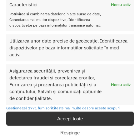
Caracteristici
Materi
Mereu activ
al
–
Potrivirea și combinarea datelor din alte surse de date,
vinil,
Conectarea mai multor dispozitive, Identificarea
neopre
dispozitivelor pe baza informațiilor transmise automat.
n
Rezsitente la apa
Utilizarea unor date precise de geolocație, Identificarea
dispozitivelor pe baza informațiilor solicitate în mod
activ.
SKU:
657447096846
Categorii:
Catuse
,
FETISH
Asigurarea securității, prevenirea și
detectarea fraudei și corectarea erorilor,
Produse similare
Furnizarea și prezentarea publicității și a
Mereu activ
conținutului, Salvați și comunicați opțiunile
de confidențialitate.
Gestionează 1771 furnizori
Citește mai multe despre aceste scopuri
Accept toate
Respinge