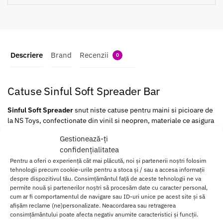
Descriere
Brand
Recenzii
0
Catuse Sinful Soft Spreader Bar
Sinful Soft Spreader
snut niste catuse pentru maini si picioare de
la NS Toys, confectionate din vinil si neopren, materiale ce asigura
tot confortul de care ai nevoie.
Gestionează-ți
confidențialitatea
Sunt sigure, rezistente si usor de folosit, fiind ideale atat pentru
Pentru a oferi o experiență cât mai plăcută, noi și partenerii noștri folosim
incepatori cat si pentru persoanele experimentate in jocurile
tehnologii precum cookie-urile pentru a stoca și / sau a accesa informații
BDSM.
despre dispozitivul tău. Consimțământul față de aceste tehnologii ne va
permite nouă și partenerilor noștri să procesăm date cu caracter personal,
Sunt catusele de care ai nevoie daca vrei sa te bucuri de o noapte
cum ar fi comportamentul de navigare sau ID-uri unice pe acest site și să
mai romantica si mai intensa impreuna cu persoana iubita.
afișăm reclame (ne)personalizate. Neacordarea sau retragerea
consimțământului poate afecta negativ anumite caracteristici și funcții.
Incearca aceste catuse si pregateste-te sa ai parte de una din