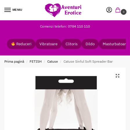
MENIU
0
Comenzi telefon: 0784 110 110
Reduceri
Vibratoare
Clitoris
Dildo
Masturbatoare
Prima pagină
FETISH
Catuse
Catuse Sinful Soft Spreader Bar
/
/
/