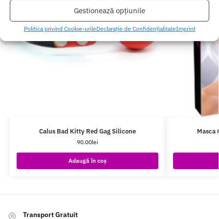
Gestionează opțiunile
Politica privind Cookie-urile
Declarație de Confidențialitate
Imprint
Calus Bad Kitty Red Gag Silicone
Masca G
90.00
lei
Adaugă în coș
Transport Gratuit