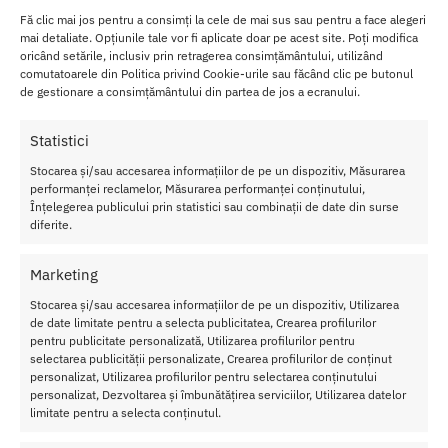
cele mai intense experiente din viata ta.
Fă clic mai jos pentru a consimți la cele de mai sus sau pentru a face alegeri
mai detaliate. Opțiunile tale vor fi aplicate doar pe acest site. Poți modifica
oricând setările, inclusiv prin retragerea consimțământului, utilizând
Exploreaza-ti partea obraznica, bucura-te de jocuri deosebite cu
comutatoarele din Politica privind Cookie-urile sau făcând clic pe butonul
ajutorul acestor catuse de la Ns Toys.
de gestionare a consimțământului din partea de jos a ecranului.
Sunt foarte usor de folosit si iti pot oferi placeri puternice.
Statistici
Alegerea perfecta pentru cuplurile care au fantezii comune si
Stocarea și/sau accesarea informațiilor de pe un dispozitiv, Măsurarea
doresc sa le indeplineasca impreuna.
performanței reclamelor, Măsurarea performanței conținutului,
Înțelegerea publicului prin statistici sau combinații de date din surse
Specificat
diferite.
ii Catuse
Sinful Soft
Marketing
Spreader
Stocarea și/sau accesarea informațiilor de pe un dispozitiv, Utilizarea
Bar
de date limitate pentru a selecta publicitatea, Crearea profilurilor
Diamet
pentru publicitate personalizată, Utilizarea profilurilor pentru
ru
–
selectarea publicității personalizate, Crearea profilurilor de conținut
personalizat, Utilizarea profilurilor pentru selectarea conținutului
5.3cm
personalizat, Dezvoltarea și îmbunătățirea serviciilor, Utilizarea datelor
Culoar
limitate pentru a selecta conținutul.
ea
–
neagra