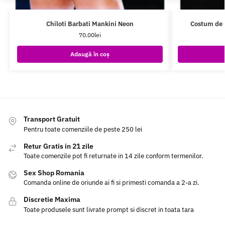
Chiloti Barbati Mankini Neon
Costum de 
70.00
lei
Adaugă în coș
Transport Gratuit
Pentru toate comenziile de peste 250 lei
Retur Gratis in 21 zile
Toate comenzile pot fi returnate in 14 zile conform termenilor.
Sex Shop Romania
Comanda online de oriunde ai fi si primesti comanda a 2-a zi.
Discretie Maxima
Toate produsele sunt livrate prompt si discret in toata tara