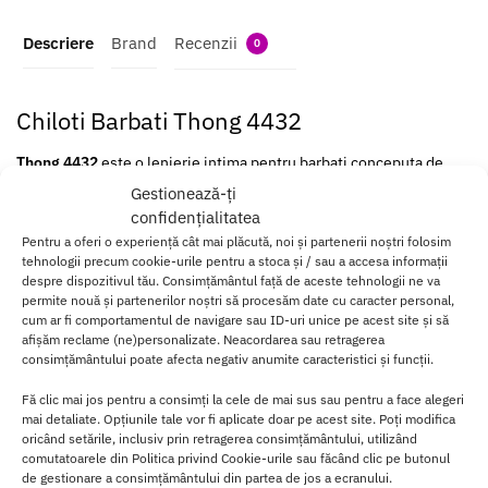
Descriere
Brand
Recenzii
0
Chiloti Barbati Thong 4432
Thong 4432
este o lenjerie intima pentru barbati conceputa de
Softline.
Gestionează-ți
confidențialitatea
Este realizata din poliamida, un material fin si confortabil ce o face
Pentru a oferi o experiență cât mai plăcută, noi și partenerii noștri folosim
foarte usor de purtat, fiind ideala pentru barbatii ce doresc o tinuta
tehnologii precum cookie-urile pentru a stoca și / sau a accesa informații
sexy si amuzanta.
despre dispozitivul tău. Consimțământul față de aceste tehnologii ne va
permite nouă și partenerilor noștri să procesăm date cu caracter personal,
Te ajuta sa inciti partenera si sa o faci sa rada in acelasi timp.
cum ar fi comportamentul de navigare sau ID-uri unice pe acest site și să
afișăm reclame (ne)personalizate. Neacordarea sau retragerea
consimțământului poate afecta negativ anumite caracteristici și funcții.
Este de culoare rosie ce le ofera un aspect placut si pot transforma
o seara obisnuita intr-una plina de placere.
Fă clic mai jos pentru a consimți la cele de mai sus sau pentru a face alegeri
mai detaliate. Opțiunile tale vor fi aplicate doar pe acest site. Poți modifica
Incearca chiloteii Thong 4432 si bucura-te de o noapte fara limite
oricând setările, inclusiv prin retragerea consimțământului, utilizând
impreuna cu partenera ta.
comutatoarele din Politica privind Cookie-urile sau făcând clic pe butonul
de gestionare a consimțământului din partea de jos a ecranului.