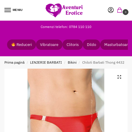
MENIU
0
Comenzi telefon: 0784 110 110
Reduceri
Vibratoare
Clitoris
Dildo
Masturbatoare
Prima pagină
LENJERIE BARBATI
Bikini
Chiloti Barbati Thong 4432
/
/
/