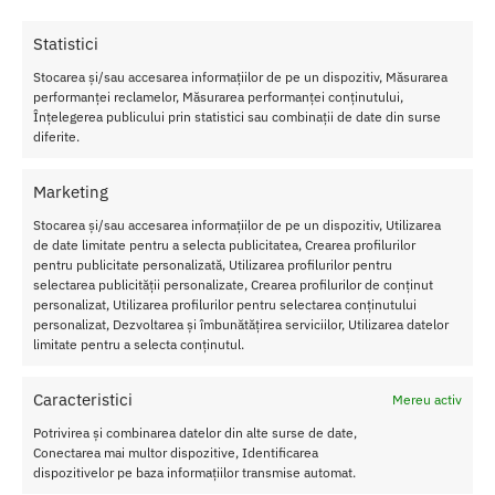
Ideali pentru cei ce doresc sa destinda atmosfera si sa faca
partidele de amor mai intense.
Statistici
Culoar
Stocarea și/sau accesarea informațiilor de pe un dispozitiv, Măsurarea
performanței reclamelor, Măsurarea performanței conținutului,
e
: Rosu
Înțelegerea publicului prin statistici sau combinații de date din surse
Marim
diferite.
e
: L
Materi
Marketing
al
: 80%
Poliest
Stocarea și/sau accesarea informațiilor de pe un dispozitiv, Utilizarea
er si
de date limitate pentru a selecta publicitatea, Crearea profilurilor
20%
pentru publicitate personalizată, Utilizarea profilurilor pentru
Elastan
selectarea publicității personalizate, Crearea profilurilor de conținut
personalizat, Utilizarea profilurilor pentru selectarea conținutului
personalizat, Dezvoltarea și îmbunătățirea serviciilor, Utilizarea datelor
limitate pentru a selecta conținutul.
Caracteristici
Mereu activ
SKU:
590634070751
Potrivirea și combinarea datelor din alte surse de date,
Conectarea mai multor dispozitive, Identificarea
Categorii:
Bikini
,
LENJERIE BARBATI
dispozitivelor pe baza informațiilor transmise automat.
Etichete:
Chiloti Barbati
,
Chiloti Barbati Thong