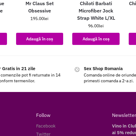
ue
Mr Claus Set
Chiloti Barbati
Chi
ce
Obsessive
Microfiber Jock
Strap White L/XL
195.00
lei
96.00
lei
Adaugă în coș
Adaugă în coș
 Gratis in 21 zile
Sex Shop Romania
 comenzile pot fi returnate in 14
Comanda online de oriunde a
conform termenilor.
primesti comanda a 2-a zi.
Follow
Newslette
Facebook
Vino in Clu
ai 5% reduc
Twitter