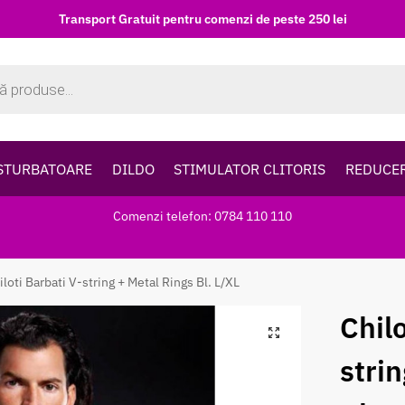
Transport Gratuit pentru comenzi de peste 250 lei
STURBATOARE
DILDO
STIMULATOR CLITORIS
REDUCE
Comenzi telefon: 0784 110 110
iloti Barbati V-string + Metal Rings Bl. L/XL
Chilo
stri