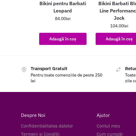
Bikini pentru Barbati
Bikini Barbati Bl
Leopard
Line Performan
Jock
84.00
lei
104.00
lei
Adaugă în coș
Adaugă în coș
Transport Gratuit
Retur
Pentru toate comenziile de peste 250
Toate
lei
zile 
Despre Noi
Ajutor
Confidentialitatea datelor
Contul meu
Termeni si Conditii
Cum cumpăr