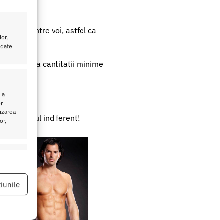
exuala dintre voi, astfel ca
or,
 date
bila datorita cantitatii minime
 a
or
lizarea
 partenerul indiferent!
or,
eu activ
iunile