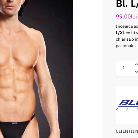
Bl. 
99.00
lei
Incearca a
L/XL
ce iti
chiar sa o i
pasionale.
CLIENTII 