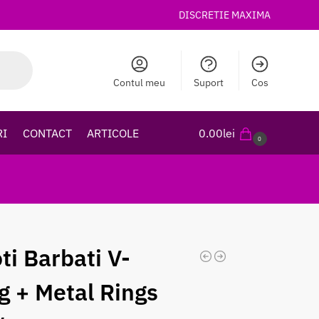
DISCRETIE MAXIMA
Contul meu
Suport
Cos
RI
CONTACT
ARTICOLE
0.00
lei
0
ti Barbati V-
ng + Metal Rings