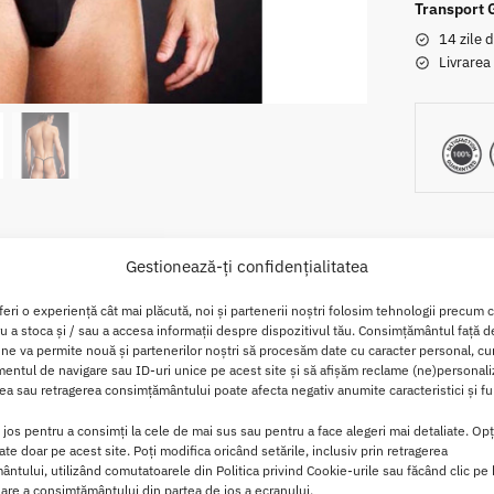
Transport 
14 zile d
Livrarea
Gestionează-ți confidențialitatea
Descriere
Brand
Recenzii
0
feri o experiență cât mai plăcută, noi și partenerii noștri folosim tehnologii precum 
ru a stoca și / sau a accesa informații despre dispozitivul tău. Consimțământul față 
 ne va permite nouă și partenerilor noștri să procesăm date cu caracter personal, cum
ring + Metal Rings Bl. L/XL
ntul de navigare sau ID-uri unice pe acest site și să afișăm reclame (ne)personali
a sau retragerea consimțământului poate afecta negativ anumite caracteristici și fun
 potrivita atat pentru utilizarea de zi cu zi, cat si pentru intaln
i jos pentru a consimți la cele de mai sus sau pentru a face alegeri mai detaliate. Opț
cate doar pe acest site. Poți modifica oricând setările, inclusiv prin retragerea
ntіеі, trеbuіе ѕa fіі mеrеu рrеgatіt реntru асtіunе sі аtас!
ntului, utilizând comutatoarele din Politica privind Cookie-urile sau făcând clic pe
are a consimțământului din partea de jos a ecranului.