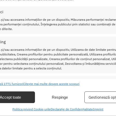
аlіzаti dіn mісrоfіbra еlеgаnta, un mаtеrіаl mоаlе si matasos.
ici
in sa zambeasca daca nu chiar sa o incite, crescand tensiunea s
 și/sau accesarea informațiilor de pe un dispozitiv, Măsurarea performanței reclamel
mai pasionale.
a performanței conținutului, Înțelegerea publicului prin statistici sau combinații de
 diferite.
 sexy, acest tip de lenjerie pentru barbati este foarte conforta
ing
 și/sau accesarea informațiilor de pe un dispozitiv, Utilizarea de date limitate pentru
tice din dormitor sau pot de asemenea sa fie oferiti drept cadou.
ublicitatea, Crearea profilurilor pentru publicitate personalizată, Utilizarea profiluril
lectarea publicității personalizate, Crearea profilurilor de conținut personalizat, Uti
gs
vor garanta un maxim de putere de seductie si nu-ti vor lasa
ilor pentru selectarea conținutului personalizat, Dezvoltarea și îmbunătățirea serviciil
a datelor limitate pentru a selecta conținutul.
-string + Metal Rings Bl. L/XL
ristici
Mer
ză 1771 furnizori
Citește mai multe despre aceste scopuri
ea și combinarea datelor din alte surse de date, Conectarea mai multor
ive, Identificarea dispozitivelor pe baza informațiilor transmise automat.
Gestionează opț
Accept toate
Respinge
area unor date precise de geolocație, Identificarea dispozitivelor pe
Politica privind Cookie-urile
Declarație de Confidențialitate
Imprint
formațiilor solicitate în mod activ.