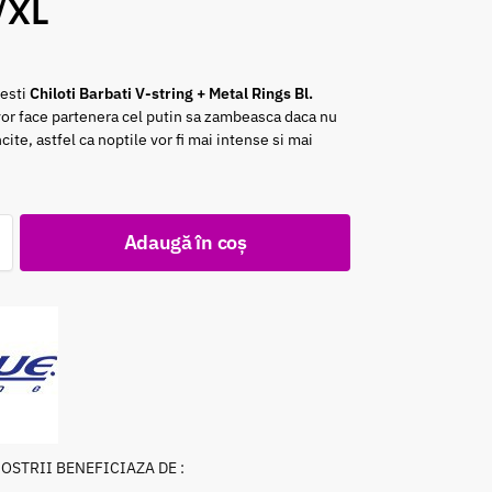
L/XL
cesti
Chiloti Barbati V-string + Metal Rings Bl.
 vor face partenera cel putin sa zambeasca daca nu
ncite, astfel ca noptile vor fi mai intense si mai
Adaugă în coș
NOSTRII BENEFICIAZA DE :