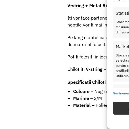
V-string + Metal Rings
ѕunt rе
Statist
Iti vor face partenera cel put
Stocarea
noptile vor fi mai intense si 
Măsurare
din surse
Pe langa faptul ca este foarte
de material folosit.
Market
Stocarea
Pot fi folositi in jocurile ero
selecta p
pentru se
Chilotiiti
V-string + Metal Rin
profilur
Utilizare
Specificatii Chiloti Barbati V
Caracte
Culoare
– Negru
Gestionea
Marime
– S/M
Potrivir
dispozit
Material
– Poliester
Utiliz
baza in