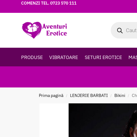
COMENZI TEL.
0723 570 111
PRODUSE
VIBRATOARE
SETURI EROTICE
MA
Prima pagină
LENJERIE BARBATI
Bikini
Ch
/
/
/