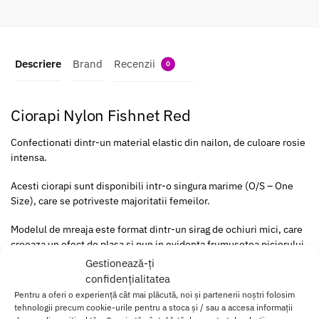
Descriere
Brand
Recenzii
0
Ciorapi Nylon Fishnet Red
Confectionati dintr-un material elastic din nailon, de culoare rosie
intensa.
Acesti ciorapi sunt disponibili intr-o singura marime (O/S – One
Size), care se potriveste majoritatii femeilor.
Modelul de mreaja este format dintr-un sirag de ochiuri mici, care
creeaza un efect de plasa si pun in evidenta frumusetea piciorului.
Ciorapii sunt realizati dintr-un material placut la atingere si se
Gestionează-ți
muleaza frumos pe picior, oferind un plus de confort si eleganta.
confidențialitatea
Pentru a oferi o experiență cât mai plăcută, noi și partenerii noștri folosim
Culoarea rosie intensa a acestor ciorapi ii face ideali pentru a fi
tehnologii precum cookie-urile pentru a stoca și / sau a accesa informații
purtati in cadrul unor momente speciale, precum petreceri,