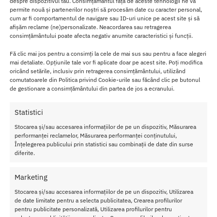
despre dispozitivul tău. Consimțământul față de aceste tehnologii ne va
evenimente sau in seara de Valentine’s Day, aducand un plus de
permite nouă și partenerilor noștri să procesăm date cu caracter personal,
cum ar fi comportamentul de navigare sau ID-uri unice pe acest site și să
senzualitate si pasiune in outfit-ul tau.
afișăm reclame (ne)personalizate. Neacordarea sau retragerea
consimțământului poate afecta negativ anumite caracteristici și funcții.
Pot fi asortati cu diverse tipuri de imbracaminte si accesorii,
pentru a crea un look atragator si original.
Fă clic mai jos pentru a consimți la cele de mai sus sau pentru a face alegeri
mai detaliate. Opțiunile tale vor fi aplicate doar pe acest site. Poți modifica
In functie de preferintele individuale, acesti ciorapi pot fi purtati
oricând setările, inclusiv prin retragerea consimțământului, utilizând
cu o rochie scurta sau un top seducator, fiind ideali pentru a-ti
comutatoarele din Politica privind Cookie-urile sau făcând clic pe butonul
de gestionare a consimțământului din partea de jos a ecranului.
pune in evidenta feminitatea si sex appeal-ul.
Statistici
Stocarea și/sau accesarea informațiilor de pe un dispozitiv, Măsurarea
performanței reclamelor, Măsurarea performanței conținutului,
Înțelegerea publicului prin statistici sau combinații de date din surse
diferite.
Marketing
Stocarea și/sau accesarea informațiilor de pe un dispozitiv, Utilizarea
de date limitate pentru a selecta publicitatea, Crearea profilurilor
pentru publicitate personalizată, Utilizarea profilurilor pentru