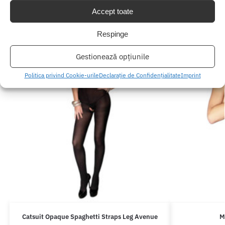
Accept toate
Respinge
Gestionează opțiunile
Politica privind Cookie-urile
Declarație de Confidențialitate
Imprint
Catsuit Opaque Spaghetti Straps Leg Avenue
M