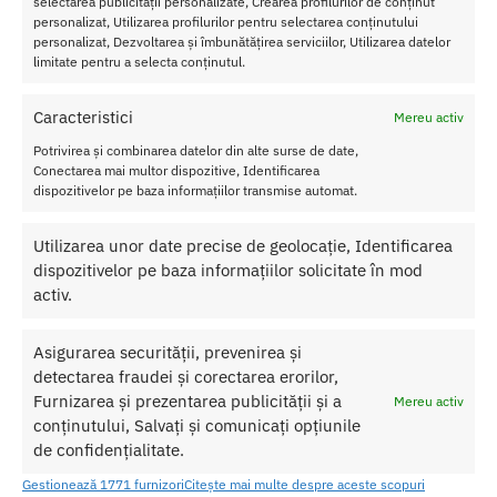
selectarea publicității personalizate, Crearea profilurilor de conținut
personalizat, Utilizarea profilurilor pentru selectarea conținutului
personalizat, Dezvoltarea și îmbunătățirea serviciilor, Utilizarea datelor
limitate pentru a selecta conținutul.
Caracteristici
Mereu activ
Potrivirea și combinarea datelor din alte surse de date,
Conectarea mai multor dispozitive, Identificarea
dispozitivelor pe baza informațiilor transmise automat.
Principalele calitati ale lenjeriei sexy sunt urmatoarele:
Marime:
universala
Utilizarea unor date precise de geolocație, Identificarea
Material:
90% Poliamida, 10% Elastan
dispozitivelor pe baza informațiilor solicitate în mod
Culoare:
Rosu
activ.
Asigurarea securității, prevenirea și
SKU:
714718072869
detectarea fraudei și corectarea erorilor,
Categorii:
Ciorapi
,
LENJERIE FEMEI
Furnizarea și prezentarea publicității și a
Mereu activ
Etichetă:
Ciorapi Nylon Fishnet Red
conținutului, Salvați și comunicați opțiunile
de confidențialitate.
Produse similare
Gestionează 1771 furnizori
Citește mai multe despre aceste scopuri