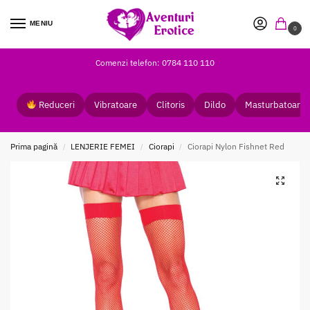
MENIU
0
Comenzi telefon: 0784 110 110
Reduceri
Vibratoare
Clitoris
Dildo
Masturbatoare
Prima pagină
LENJERIE FEMEI
Ciorapi
Ciorapi Nylon Fishnet Red
/
/
/