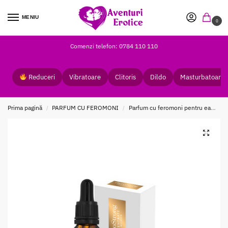
MENIU
0
Comenzi telefon: 0784 110 110
Reduceri
Vibratoare
Clitoris
Dildo
Masturbatoare
Prima pagină
PARFUM CU FEROMONI
Parfum cu feromoni pentru ea
Co
/
/