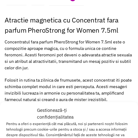
Atractie magnetica cu Concentrat fara
parfum PheroStrong for Women 7.5ml
Concentratul fara parfum PheroStrong for Women 7.5ml este o
compozitie aproape magica, cu o formula unica ce contine
feromoni. Acesti feromoni pot deveni o adevarata atractie sexuala
si un atribut al atractivitatii, transmitand un mesaj pozitiv si subtil
celor din jur.
Folosit in rutina ta zilnica de frumusete, acest concentrat iti poate
schimba complet modul in care esti perceputa. Acesti mesageri
invizibili lucreaza in armonie cu personalitatea ta, amplificand
farmecul natural si creand o aura de mister irezistibil.
Gestionează-ți
Unul dintre marile avantaje ale acestui concentrat este ca permite
confidențialitatea
parfumului tau preferat sa capete o noua dimensiune. Se combina
Pentru a oferi o experiență cât mai plăcută, noi și partenerii noștri folosim
perfect cu orice aroma, fara a o altera, ci dimpotriva, o
tehnologii precum cookie-urile pentru a stoca și / sau a accesa informații
completeaza intr-un mod inedit, facand-o si mai memorabila.
despre dispozitivul tău. Consimțământul față de aceste tehnologii ne va