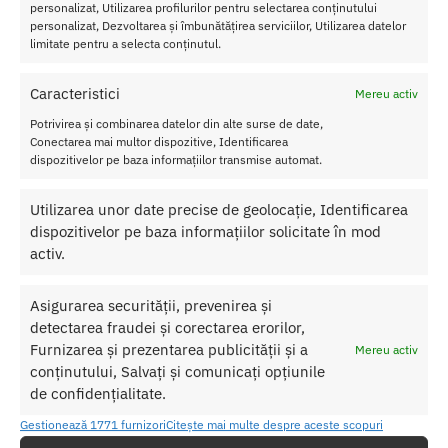
personalizat, Utilizarea profilurilor pentru selectarea conținutului
Caracteristici Concentrat fara parfum PheroStrong for
personalizat, Dezvoltarea și îmbunătățirea serviciilor, Utilizarea datelor
Women 7.5ml
limitate pentru a selecta conținutul.
Gen: pentru femei
Cantitate: 7.5ml
Caracteristici
Mereu activ
Tip: Concentrat fara parfum
Potrivirea și combinarea datelor din alte surse de date,
Contine: Feromoni
Conectarea mai multor dispozitive, Identificarea
dispozitivelor pe baza informațiilor transmise automat.
Transforma fiecare intalnire intr-o experienta de neuitat cu puterea
subtila a feromonilor PheroStrong.
Utilizarea unor date precise de geolocație, Identificarea
dispozitivelor pe baza informațiilor solicitate în mod
activ.
SKU:
5905669259361
Categorii:
Parfum cu feromoni pentru ea
,
PARFUM CU
FEROMONI
Asigurarea securității, prevenirea și
Etichetă:
Concentrat fara parfum PheroStrong for Women
detectarea fraudei și corectarea erorilor,
7.5ml
Furnizarea și prezentarea publicității și a
Mereu activ
conținutului, Salvați și comunicați opțiunile
de confidențialitate.
Produse similare
Gestionează 1771 furnizori
Citește mai multe despre aceste scopuri