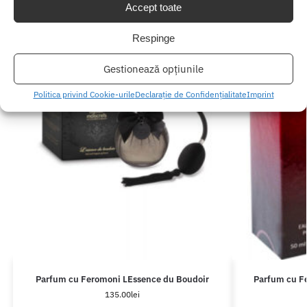
Accept toate
Respinge
Gestionează opțiunile
Politica privind Cookie-urile
Declarație de Confidențialitate
Imprint
Parfum cu Feromoni LEssence du Boudoir
Parfum cu Fe
135.00
lei