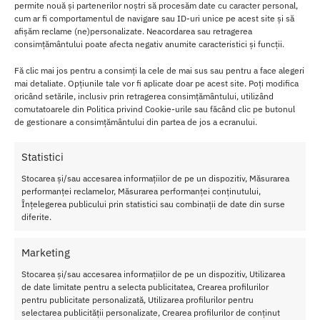
permite nouă și partenerilor noștri să procesăm date cu caracter personal,
cum ar fi comportamentul de navigare sau ID-uri unice pe acest site și să
Cum sa folosesti Concentrat fara parfum
afișăm reclame (ne)personalizate. Neacordarea sau retragerea
PheroStrong for Women 7.5ml
consimțământului poate afecta negativ anumite caracteristici și funcții.
Fă clic mai jos pentru a consimți la cele de mai sus sau pentru a face alegeri
Pentru a te bucura din plin de efectele Concentratului
mai detaliate. Opțiunile tale vor fi aplicate doar pe acest site. Poți modifica
PheroStrong, aplica o cantitate mica pe zonele de puls, cum ar fi
oricând setările, inclusiv prin retragerea consimțământului, utilizând
gatul, incheieturile mainilor sau decolteul. Datorita formulei sale
comutatoarele din Politica privind Cookie-urile sau făcând clic pe butonul
concentrate, este suficienta o cantitate infima pentru a obtine
de gestionare a consimțământului din partea de jos a ecranului.
rezultatele dorite.
Statistici
Poti folosi concentratul singur sau, pentru a-i maximiza efectul, il
Stocarea și/sau accesarea informațiilor de pe un dispozitiv, Măsurarea
poti combina cu parfumul tau obisnuit. Aplica intai concentratul pe
performanței reclamelor, Măsurarea performanței conținutului,
piele, apoi pulverizeaza parfumul deasupra. Astfel, feromonii se
Înțelegerea publicului prin statistici sau combinații de date din surse
vor integra perfect in aroma existenta.
diferite.
Pastreaza produsul intr-un loc racoros si intunecos, departe de
Marketing
lumina directa a soarelui sau de surse de caldura, pentru a-i pastra
proprietatile intacte pentru o perioada cat mai lunga de timp.
Stocarea și/sau accesarea informațiilor de pe un dispozitiv, Utilizarea
Ambalajul sau mic si elegant este perfect pentru a-l purta in
de date limitate pentru a selecta publicitatea, Crearea profilurilor
geanta, pentru reimprospatari rapide.
pentru publicitate personalizată, Utilizarea profilurilor pentru
selectarea publicității personalizate, Crearea profilurilor de conținut