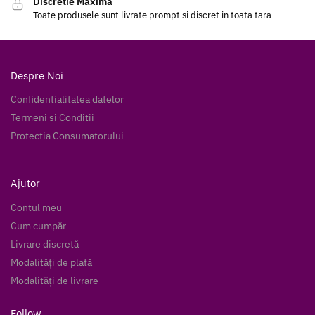
Discretie Maxima
Toate produsele sunt livrate prompt si discret in toata tara
Despre Noi
Confidentialitatea datelor
Termeni si Conditii
Protectia Consumatorului
Ajutor
Contul meu
Cum cumpăr
Livrare discretă
Modalități de plată
Modalități de livrare
Follow