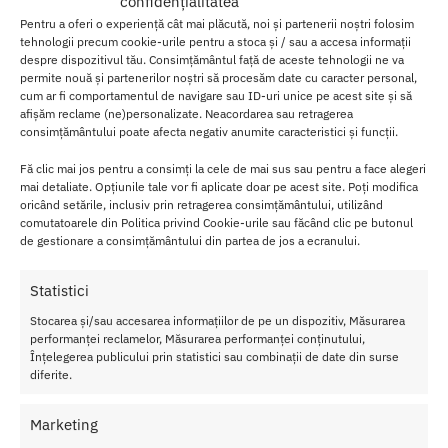
confidențialitatea
Pentru a oferi o experiență cât mai plăcută, noi și partenerii noștri folosim
tehnologii precum cookie-urile pentru a stoca și / sau a accesa informații
Recenzii
0
despre dispozitivul tău. Consimțământul față de aceste tehnologii ne va
permite nouă și partenerilor noștri să procesăm date cu caracter personal,
cum ar fi comportamentul de navigare sau ID-uri unice pe acest site și să
Crema Erectie si Marire Penis Booster
este un tonic pe baza de
afișăm reclame (ne)personalizate. Neacordarea sau retragerea
plante, ce imbunatateste erectia si mareste dimensiunea
consimțământului poate afecta negativ anumite caracteristici și funcții.
penisului in repaus.
Crema Erectie si Marire Penis Booster
este
Fă clic mai jos pentru a consimți la cele de mai sus sau pentru a face alegeri
special conceputa pentru barabatii ce-si doresc o erectie mai
mai detaliate. Opțiunile tale vor fi aplicate doar pe acest site. Poți modifica
puternica si un penis mai mare. Folosita cu regularitate, aceasta
oricând setările, inclusiv prin retragerea consimțământului, utilizând
crema mareste dimensiunea penisului, prin imbunatatirea
comutatoarele din Politica privind Cookie-urile sau făcând clic pe butonul
circulatiei sangvine in tesaturi. Formula sa pe baza de plante,
de gestionare a consimțământului din partea de jos a ecranului.
ghimbir si ginseng, are efect de stimulare si imbunatateste
elasticitatea si tonusul penisului.
Statistici
Mod de folosire:
Aplicati zilnic pe intreaga lungime a penisului si
testiculelor si masati usor.
Stocarea și/sau accesarea informațiilor de pe un dispozitiv, Măsurarea
performanței reclamelor, Măsurarea performanței conținutului,
Înțelegerea publicului prin statistici sau combinații de date din surse
Cantitate:
125 ml.
diferite.
Marketing
SKU:
3548960030219