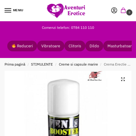
MENIU
0
Comenzi telefon: 0784 110 110
Reduceri
Vibratoare
Clitoris
Dildo
Masturbatoare
Prima pagină
STIMULENTE
Creme si capsule marire
Crema Erectie si Marire Penis Booster
/
/
/