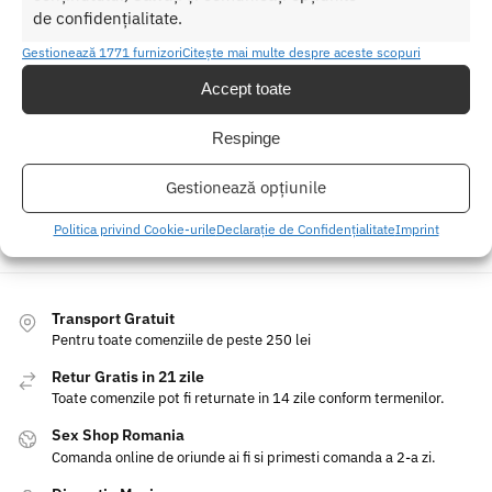
de confidențialitate.
Gestionează 1771 furnizori
Citește mai multe despre aceste scopuri
Accept toate
Crema Stimulare Rain of Love G Spot Arousal
Picaturi 
30ml
Respinge
158.00
lei
Adaugă în coș
Gestionează opțiunile
Politica privind Cookie-urile
Declarație de Confidențialitate
Imprint
Transport Gratuit
Pentru toate comenziile de peste 250 lei
Retur Gratis in 21 zile
Toate comenzile pot fi returnate in 14 zile conform termenilor.
Sex Shop Romania
Comanda online de oriunde ai fi si primesti comanda a 2-a zi.