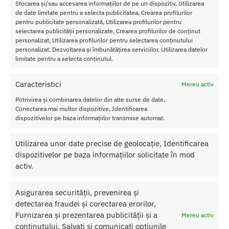
Categorii:
Creme si capsule marire
,
Cresterea potentei
,
Stocarea și/sau accesarea informațiilor de pe un dispozitiv, Utilizarea
STIMULENTE
de date limitate pentru a selecta publicitatea, Crearea profilurilor
pentru publicitate personalizată, Utilizarea profilurilor pentru
selectarea publicității personalizate, Crearea profilurilor de conținut
Produse similare
personalizat, Utilizarea profilurilor pentru selectarea conținutului
personalizat, Dezvoltarea și îmbunătățirea serviciilor, Utilizarea datelor
limitate pentru a selecta conținutul.
Caracteristici
Mereu activ
Potrivirea și combinarea datelor din alte surse de date,
Conectarea mai multor dispozitive, Identificarea
dispozitivelor pe baza informațiilor transmise automat.
Utilizarea unor date precise de geolocație, Identificarea
dispozitivelor pe baza informațiilor solicitate în mod
activ.
Asigurarea securității, prevenirea și
detectarea fraudei și corectarea erorilor,
Furnizarea și prezentarea publicității și a
Mereu activ
conținutului, Salvați și comunicați opțiunile