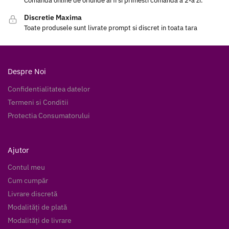
Comanda online de oriunde ai fi si primesti comanda a 2-a zi.
Discretie Maxima
Toate produsele sunt livrate prompt si discret in toata tara
Despre Noi
Confidentialitatea datelor
Termeni si Conditii
Protectia Consumatorului
Ajutor
Contul meu
Cum cumpăr
Livrare discretă
Modalități de plată
Modalități de livrare