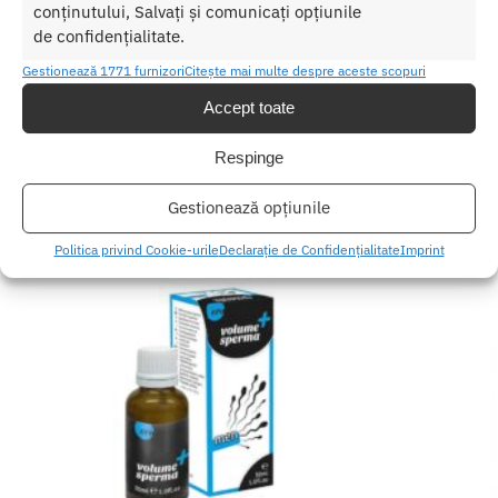
conținutului, Salvați și comunicați opțiunile
SKU:
8713221163523
de confidențialitate.
Categorii:
Cresterea potentei
,
STIMULENTE
Gestionează 1771 furnizori
Citește mai multe despre aceste scopuri
Etichetă:
crema erectie
Accept toate
Produse similare
Respinge
Gestionează opțiunile
Politica privind Cookie-urile
Declarație de Confidențialitate
Imprint