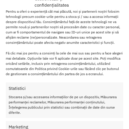
Ce Beneficii Ofera Crema Pentru Marirea
confidențialitatea
Penisului?
Pentru a oferi o experiență cât mai plăcută, noi și partenerii noștri folosim
tehnologii precum cookie-urile pentru a stoca și / sau a accesa informații
Printre avantajele principale se regasesc:
despre dispozitivul tău. Consimțământul față de aceste tehnologii ne va
permite nouă și partenerilor noștri să procesăm date cu caracter personal,
cum ar fi comportamentul de navigare sau ID-uri unice pe acest site și să
Stimuleaza circulatia
– Poate ajuta la imbunatatirea fermitatii
afișăm reclame (ne)personalizate. Neacordarea sau retragerea
si a aspectului zonei intime.
consimțământului poate afecta negativ anumite caracteristici și funcții.
Crestere temporara a volumului
– Efect de umflare vizibila
dupa aplicare.
Fă clic mai jos pentru a consimți la cele de mai sus sau pentru a face alegeri
Intensifica senzatiile
– Poate contribui la o experienta sexuala
mai detaliate. Opțiunile tale vor fi aplicate doar pe acest site. Poți modifica
mai intensa.
oricând setările, inclusiv prin retragerea consimțământului, utilizând
comutatoarele din Politica privind Cookie-urile sau făcând clic pe butonul
Incredere crescuta
– Poate imbunatati perceptia asupra
de gestionare a consimțământului din partea de jos a ecranului.
propriei performante.
Usor de folosit
– Se aplica rapid si nu necesita clatire.
Statistici
Ce Caracteristici are
Crema Pentru Marirea Penisului
?
Stocarea și/sau accesarea informațiilor de pe un dispozitiv, Măsurarea
performanței reclamelor, Măsurarea performanței conținutului,
Printre specificatiile principale ale acestei creme se numara:
Înțelegerea publicului prin statistici sau combinații de date din surse
diferite.
Cantitate de 50 ml
– suficient pentru utilizari multiple
Textura usoara
– Se absoarbe rapid fara sa lase urme
Utilizare simpla
– Se aplica prin masaj direct pe zona dorita
Marketing