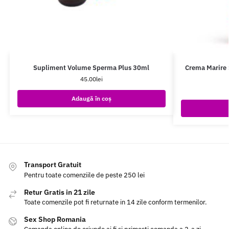
Supliment Volume Sperma Plus 30ml
Crema Marire 
45.00
lei
Adaugă în coș
Transport Gratuit
Pentru toate comenziile de peste 250 lei
Retur Gratis in 21 zile
Toate comenzile pot fi returnate in 14 zile conform termenilor.
Sex Shop Romania