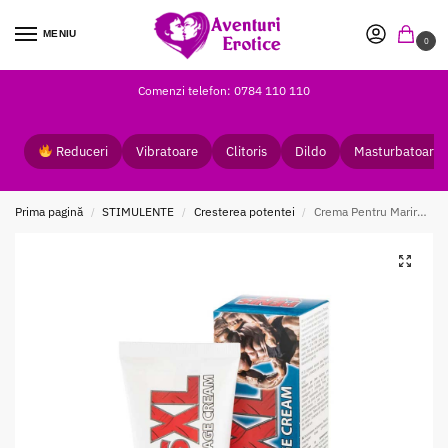
MENIU
0
Comenzi telefon: 0784 110 110
Reduceri
Vibratoare
Clitoris
Dildo
Masturbatoare
Prima pagină
STIMULENTE
Cresterea potentei
Crema Pentru Marirea Penisului
/
/
/