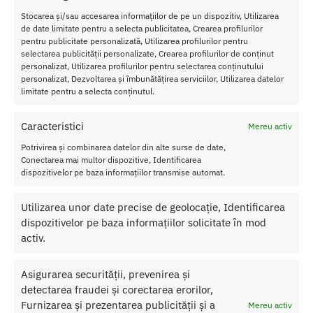
Ambalaj practic
– Ideal pentru acasa sau calatorii
Stocarea și/sau accesarea informațiilor de pe un dispozitiv, Utilizarea
Compatibila cu rutina zilnica
– Poate fi inclusa usor in ingrijirea
de date limitate pentru a selecta publicitatea, Crearea profilurilor
intima
pentru publicitate personalizată, Utilizarea profilurilor pentru
selectarea publicității personalizate, Crearea profilurilor de conținut
personalizat, Utilizarea profilurilor pentru selectarea conținutului
Cum se foloseste
Crema Pentru Marirea Penisului
?
personalizat, Dezvoltarea și îmbunătățirea serviciilor, Utilizarea datelor
Aplica o cantitate mica de crema pe penisul curat, in stare
limitate pentru a selecta conținutul.
flasca sau semi-erect.
Maseaza usor pana cand crema este complet absorbita in
Caracteristici
Mereu activ
piele.
Potrivirea și combinarea datelor din alte surse de date,
Asteapta cateva minute inainte de contactul sexual, pentru a
Conectarea mai multor dispozitive, Identificarea
permite ingredientelor sa isi faca efectul.
dispozitivelor pe baza informațiilor transmise automat.
Foloseste zilnic sau inainte de actul intim, in functie de
preferinte.
Utilizarea unor date precise de geolocație, Identificarea
A se evita contactul cu ochii si se recomanda testarea pe o
dispozitivelor pe baza informațiilor solicitate în mod
zona mica inainte de utilizare completa.
activ.
Daca esti in cautarea unei creme care sa completeze rutina ta
intima si sa iti ofere un plus de incredere si senzatii, Penis XL
Asigurarea securității, prevenirea și
Cream 50 ml este o alegere potrivita si usor de integrat in viata
detectarea fraudei și corectarea erorilor,
ta sexuala.
Furnizarea și prezentarea publicității și a
Mereu activ