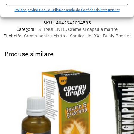
*Uz extern
Politica privind Cookie-urile
Declarație de Confidențialitate
Imprint
SKU:
4042342004595
Categorii:
STIMULENTE
,
Creme si capsule marire
Etichetă:
Crema pentru Marirea Sanilor Hot XXL Busty Booster
Produse similare