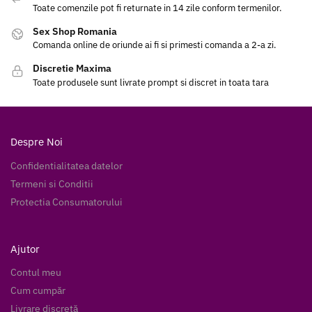
Toate comenzile pot fi returnate in 14 zile conform termenilor.
Sex Shop Romania
Comanda online de oriunde ai fi si primesti comanda a 2-a zi.
Discretie Maxima
Toate produsele sunt livrate prompt si discret in toata tara
Despre Noi
Confidentialitatea datelor
Termeni si Conditii
Protectia Consumatorului
Ajutor
Contul meu
Cum cumpăr
Livrare discretă