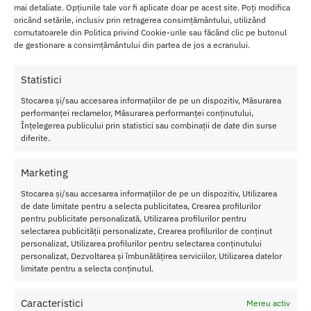
mai detaliate. Opțiunile tale vor fi aplicate doar pe acest site. Poți modifica
mai elastica, iar
sanii devin mai voluminosi
si mai fermi.
oricând setările, inclusiv prin retragerea consimțământului, utilizând
comutatoarele din Politica privind Cookie-urile sau făcând clic pe butonul
Majoritatea femeilor vor sa arate tinere cat mai mult timp posibil,
de gestionare a consimțământului din partea de jos a ecranului.
iar uneori vor sa inceapa cu sanii pentru a le oferi un aspect
incitant si atractiv.
Statistici
Exista mai multe optiuni pentru aceasta, cum ar fi chirurgia
Stocarea și/sau accesarea informațiilor de pe un dispozitiv, Măsurarea
performanței reclamelor, Măsurarea performanței conținutului,
estetica, dar acestea sunt proceduri invazive si foarte costisitoare.
Înțelegerea publicului prin statistici sau combinații de date din surse
diferite.
Ingredientele acestui gel
sunt 100% naturale
. Adica textura este
supla si hidrateaza intens pielea sanilor si a pieptului.
Marketing
Substantele botanice active prezente in compozitia XXL Perfect
Stocarea și/sau accesarea informațiilor de pe un dispozitiv, Utilizarea
Busty Booster actioneaza, de asemenea, in mod natural.
de date limitate pentru a selecta publicitatea, Crearea profilurilor
pentru publicitate personalizată, Utilizarea profilurilor pentru
Acestea strang stratul epidermic superior al pielii, pielea care
selectarea publicității personalizate, Crearea profilurilor de conținut
acopera sanii,
asigurand fermitate si elasticitate
.
personalizat, Utilizarea profilurilor pentru selectarea conținutului
personalizat, Dezvoltarea și îmbunătățirea serviciilor, Utilizarea datelor
limitate pentru a selecta conținutul.
Mod de utilizare
Aplicati gelul de 2 ori pe zi, de preferat dupa dus pentru ca atunci
Caracteristici
Mereu activ