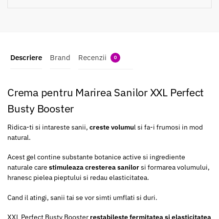
Descriere
Brand
Recenzii
0
Crema pentru Marirea Sanilor XXL Perfect
Busty Booster
Ridica-ti si intareste sanii,
creste volumu
l si fa-i frumosi in mod
natural.
Acest gel contine substante botanice active si ingrediente
naturale care
stimuleaza cresterea sanilor
si formarea volumului,
hranesc pielea pieptului si redau elasticitatea.
Cand il atingi, sanii tai se vor simti umflati si duri.
XXL Perfect Busty Booster
restabileste fermitatea si elasticitatea