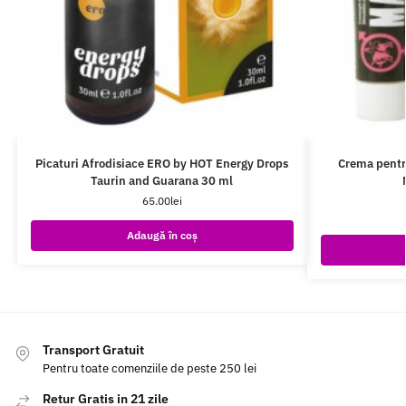
Picaturi Afrodisiace ERO by HOT Energy Drops
Crema pentru
Taurin and Guarana 30 ml
65.00
lei
Adaugă în coș
Transport Gratuit
Pentru toate comenziile de peste 250 lei
Retur Gratis in 21 zile