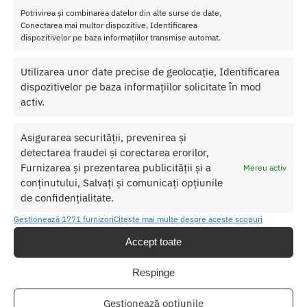
pielea are porii deschisi si va absorbi subtantele din gel mai usor.
Potrivirea și combinarea datelor din alte surse de date,
Conectarea mai multor dispozitive, Identificarea
Masati usor sanii, dar si pielea din jurul acestora (puteti incepe in
dispozitivelor pe baza informațiilor transmise automat.
zona sanilor si sa masati pana la umeri).
Utilizarea unor date precise de geolocație, Identificarea
Cantitate
: 100 ml
Sex
: Pentru Femei
dispozitivelor pe baza informațiilor solicitate în mod
Ingrediente
: Apa, glicerina, ulei de ricin hidrogenat PEG-40,
activ.
alge marine brune, extract de galbenele, ulei de ylang-ylang,
propilen glicol, fenoxietanol, acrilat crospolimer, guma xantan,
Asigurarea securității, prevenirea și
niacinamide, etihexil glicerina, schizofilan, benzil benzoat,
detectarea fraudei și corectarea erorilor,
linalol, farnesol, benzil salicilat, CI 17200, CI 42051,
Furnizarea și prezentarea publicității și a
Mereu activ
aminometil propanol
conținutului, Salvați și comunicați opțiunile
Testat dermatologic
!
de confidențialitate.
Precautii
Gestionează 1771 furnizori
Citește mai multe despre aceste scopuri
Accept toate
*Testati sensibilitatea pielii inainte de utilizare, aplicand o cantitate
mica pe antebrat.
*A se pastra intr-un loc racoros, uscat si intunecat.
Respinge
*Opriti utilizarea in caz de reactie alergica.
*A nu se lasa la indemana copiilor.
Gestionează opțiunile