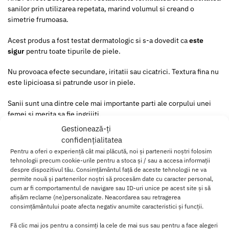
sanilor prin utilizarea repetata, marind volumul si creand o
simetrie frumoasa.
Acest produs a fost testat dermatologic si s-a dovedit ca
este
sigur
pentru toate tipurile de piele.
Nu provoaca efecte secundare, iritatii sau cicatrici. Textura fina nu
este lipicioasa si patrunde usor in piele.
Sanii sunt una dintre cele mai importante parti ale corpului unei
femei si merita sa fie ingrijiti.
Gestionează-ți
Din mai multe motive, sanii isi pierd fermitatea si elasticitatea in
confidențialitatea
timp, facandu-i sa para lasati si lipsiti de viata.
Pentru a oferi o experiență cât mai plăcută, noi și partenerii noștri folosim
tehnologii precum cookie-urile pentru a stoca și / sau a accesa informații
XXL Perfect Busty Booster ajuta femeile care doresc sa se simta
despre dispozitivul tău. Consimțământul față de aceste tehnologii ne va
din nou sexy si atractive, adaugand volum sanilor lor.
permite nouă și partenerilor noștri să procesăm date cu caracter personal,
cum ar fi comportamentul de navigare sau ID-uri unice pe acest site și să
Utilizarea repetata a acestui gel
mareste si defineste permanent
afișăm reclame (ne)personalizate. Neacordarea sau retragerea
consimțământului poate afecta negativ anumite caracteristici și funcții.
forma sanilor tai.
Fă clic mai jos pentru a consimți la cele de mai sus sau pentru a face alegeri
Decolteul se modifica, pielea din zona sanilor devine mai intinsa si