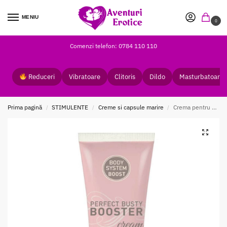
MENIU
0
Comenzi telefon: 0784 110 110
Reduceri
Vibratoare
Clitoris
Dildo
Masturbatoare
Prima pagină
STIMULENTE
Creme si capsule marire
Crema pentru Marirea Sanilor XXL Perfect Busty Booster 100 ml
/
/
/