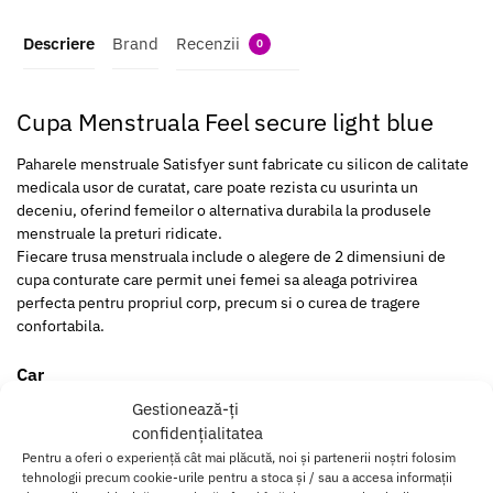
Descriere
Brand
Recenzii
0
Cupa Menstruala Feel secure light blue
Paharele menstruale Satisfyer sunt fabricate cu silicon de calitate
medicala usor de curatat, care poate rezista cu usurinta un
deceniu, oferind femeilor o alternativa durabila la produsele
menstruale la preturi ridicate.
Fiecare trusa menstruala include o alegere de 2 dimensiuni de
cupa conturate care permit unei femei sa aleaga potrivirea
perfecta pentru propriul corp, precum si o curea de tragere
confortabila.
Car
act
Gestionează-ți
eris
confidențialitatea
tici
Pentru a oferi o experiență cât mai plăcută, noi și partenerii noștri folosim
Cu
tehnologii precum cookie-urile pentru a stoca și / sau a accesa informații