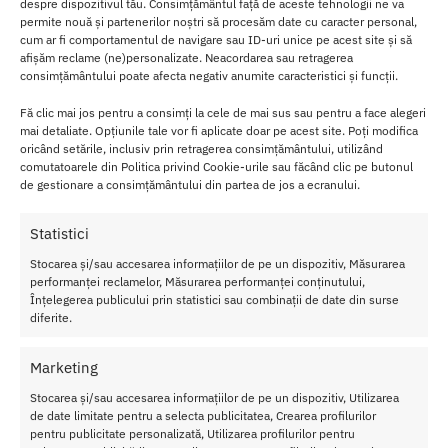
despre dispozitivul tău. Consimțământul față de aceste tehnologii ne va
pa
permite nouă și partenerilor noștri să procesăm date cu caracter personal,
Me
cum ar fi comportamentul de navigare sau ID-uri unice pe acest site și să
nst
afișăm reclame (ne)personalizate. Neacordarea sau retragerea
consimțământului poate afecta negativ anumite caracteristici și funcții.
rua
la
Fă clic mai jos pentru a consimți la cele de mai sus sau pentru a face alegeri
Fee
mai detaliate. Opțiunile tale vor fi aplicate doar pe acest site. Poți modifica
oricând setările, inclusiv prin retragerea consimțământului, utilizând
l
comutatoarele din Politica privind Cookie-urile sau făcând clic pe butonul
sec
de gestionare a consimțământului din partea de jos a ecranului.
ure
ligh
Statistici
t blue:
Stocarea și/sau accesarea informațiilor de pe un dispozitiv, Măsurarea
Silicon de calitate medicala
performanței reclamelor, Măsurarea performanței conținutului,
Înțelegerea publicului prin statistici sau combinații de date din surse
Reutilizabil
diferite.
Potrivit pentru femeile incepatoare si avansate
Setul include 2 cupe
Design increzator
Marketing
Cesti de 15 si 20ml
Stocarea și/sau accesarea informațiilor de pe un dispozitiv, Utilizarea
de date limitate pentru a selecta publicitatea, Crearea profilurilor
MATERIAL SI INGRIJIRE
pentru publicitate personalizată, Utilizarea profilurilor pentru