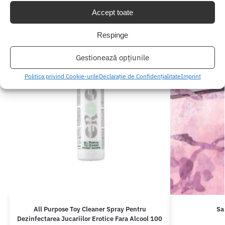
Accept toate
Respinge
Gestionează opțiunile
Politica privind Cookie-urile
Declarație de Confidențialitate
Imprint
All Purpose Toy Cleaner Spray Pentru
Sa
Dezinfectarea Jucariilor Erotice Fara Alcool 100