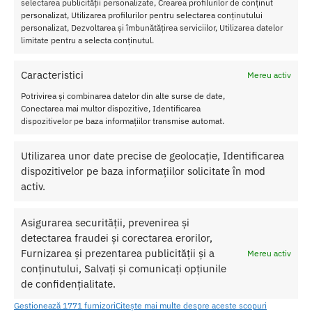
selectarea publicității personalizate, Crearea profilurilor de conținut
Cupa Menstruala Feel secure light blue este confectionata din
personalizat, Utilizarea profilurilor pentru selectarea conținutului
silicon medical flexibil, usor de glisat si usor de alunecat. Pentru o
personalizat, Dezvoltarea și îmbunătățirea serviciilor, Utilizarea datelor
limitate pentru a selecta conținutul.
insertie deosebit de usoara, puteti utiliza lubrifianti pe baza de apa
care se potrivesc perfect produsului.
Caracteristici
Mereu activ
Nu lasati produsul la indemana copiilor.
Potrivirea și combinarea datelor din alte surse de date,
Conectarea mai multor dispozitive, Identificarea
Pentru o utilizare mai usoara utilizati un lubrifiant pe baza de apa.
dispozitivelor pe baza informațiilor transmise automat.
Nu uitati sa curatati produsul inainte si dupa fiecare utilizare cu apa
Utilizarea unor date precise de geolocație, Identificarea
calda si sapun. Pentru o igienizare suplimentara puteti utiliza un
dispozitivelor pe baza informațiilor solicitate în mod
toycleaner.
activ.
SKU:
4061504002231
Asigurarea securității, prevenirea și
Categorii:
COSMETICE SI IGIENA
,
Igiena si intretinere
detectarea fraudei și corectarea erorilor,
Etichetă:
Cupa Menstruala Feel secure light blue
Furnizarea și prezentarea publicității și a
Mereu activ
conținutului, Salvați și comunicați opțiunile
de confidențialitate.
Produse similare
Gestionează 1771 furnizori
Citește mai multe despre aceste scopuri