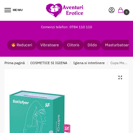
MENIU
0
Comenzi telefon: 0784 110 110
Reduceri
Vibratoare
Clitoris
Dildo
Masturbatoare
Prima pagină
COSMETICE SI IGIENA
Igiena si intretinere
Cupa Menstruala Feel secure light blue
/
/
/