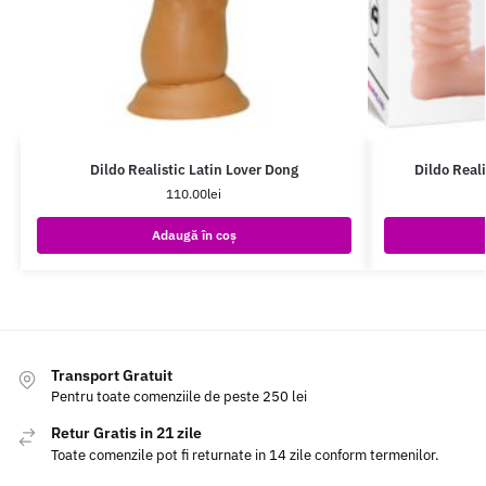
Dildo Realistic Latin Lover Dong
Dildo Real
110.00
lei
Adaugă în coș
Transport Gratuit
Pentru toate comenziile de peste 250 lei
Retur Gratis in 21 zile
Toate comenzile pot fi returnate in 14 zile conform termenilor.