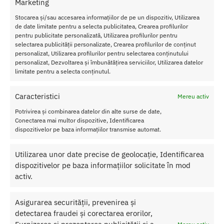
Marketing
Stocarea și/sau accesarea informațiilor de pe un dispozitiv, Utilizarea
de date limitate pentru a selecta publicitatea, Crearea profilurilor
pentru publicitate personalizată, Utilizarea profilurilor pentru
selectarea publicității personalizate, Crearea profilurilor de conținut
personalizat, Utilizarea profilurilor pentru selectarea conținutului
Proprietatile dildoului curcubeu cu ventuza Colours
personalizat, Dezvoltarea și îmbunătățirea serviciilor, Utilizarea datelor
Pride Edition
limitate pentru a selecta conținutul.
Lungime totala: 17.5 cm
Lungime inserabila: 15 cm
Caracteristici
Mereu activ
Diametru: 3.3 cm
Potrivirea și combinarea datelor din alte surse de date,
Diametru ventuza: 7.5 cm
Conectarea mai multor dispozitive, Identificarea
Diametru varf: 2.5 cm
dispozitivelor pe baza informațiilor transmise automat.
Nu lasati produsul la indemana copiilor.
Utilizarea unor date precise de geolocație, Identificarea
Pentru o utilizare mai usoara utilizati un lubrifiant pe baza de apa.
dispozitivelor pe baza informațiilor solicitate în mod
activ.
Nu uitati sa curatati produsul inainte si dupa fiecare utilizare cu apa
calda si sapun. Pentru o igienizare suplimentara puteti utiliza un
Asigurarea securității, prevenirea și
toycleaner.
detectarea fraudei și corectarea erorilor,