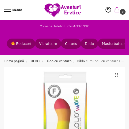
MENIU
0
Comenzi telefon: 0784 110 110
Reduceri
Vibratoare
Clitoris
Dildo
Masturbatoare
Prima pagină
DILDO
Dildo cu ventuza
Dildo curcubeu cu ventuza Colours Pride Edition NS Toys
/
/
/