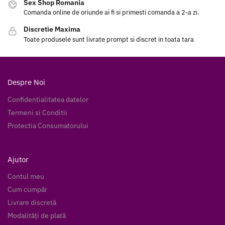
Sex Shop Romania
Comanda online de oriunde ai fi si primesti comanda a 2-a zi.
Discretie Maxima
Toate produsele sunt livrate prompt si discret in toata tara
Despre Noi
Confidentialitatea datelor
Termeni si Conditii
Protectia Consumatorului
Ajutor
Contul meu
Cum cumpăr
Livrare discretă
Modalități de plată