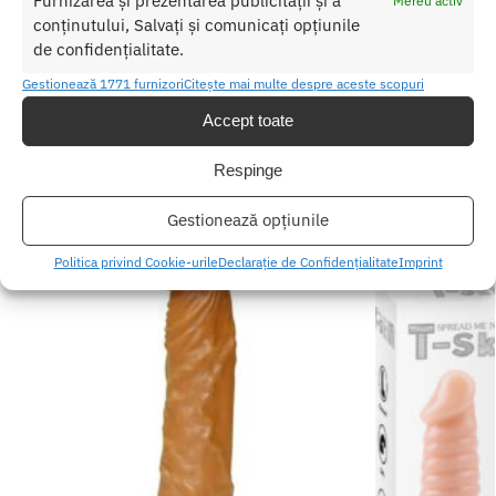
Furnizarea și prezentarea publicității și a
Mereu activ
conținutului, Salvați și comunicați opțiunile
SKU:
657447099090
de confidențialitate.
Categorii:
DILDO
,
Dildo cu ventuza
,
Dildo special
Etichetă:
Dildo curcubeu cu ventuza Colours Pride Edition NS
Gestionează 1771 furnizori
Citește mai multe despre aceste scopuri
Toys
Accept toate
Produse similare
Respinge
Gestionează opțiunile
Politica privind Cookie-urile
Declarație de Confidențialitate
Imprint