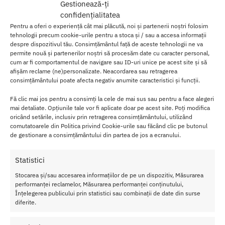
Imaginatia dumneavoastra este singura limita.
Gestionează-ți
confidențialitatea
Fiind multicolor, partenerul dumneavoastra cu siguranta va fi
Pentru a oferi o experiență cât mai plăcută, noi și partenerii noștri folosim
incantat de un asemenea show de culori. Iar dumneavoastra veti
tehnologii precum cookie-urile pentru a stoca și / sau a accesa informații
experimenta clipe uimitoare, datorita materialului sau de calitate
despre dispozitivul tău. Consimțământul față de aceste tehnologii ne va
permite nouă și partenerilor noștri să procesăm date cu caracter personal,
si a faptului ca este putin curbat. Dildoul curcubeu cu ventuza
cum ar fi comportamentul de navigare sau ID-uri unice pe acest site și să
Colours Pride Edition va garanteaza clipe minunate, oricum l-ati
afișăm reclame (ne)personalizate. Neacordarea sau retragerea
folosi.
consimțământului poate afecta negativ anumite caracteristici și funcții.
Designul sau curbat ofera extra stimulare vaginala si a punctului G.
Fă clic mai jos pentru a consimți la cele de mai sus sau pentru a face alegeri
Este rezistent la apa, fiind astfel foarte usor de intretinut.
mai detaliate. Opțiunile tale vor fi aplicate doar pe acest site. Poți modifica
Compatibil cu toti lubrifiantii.
oricând setările, inclusiv prin retragerea consimțământului, utilizând
comutatoarele din Politica privind Cookie-urile sau făcând clic pe butonul
de gestionare a consimțământului din partea de jos a ecranului.
Statistici
Stocarea și/sau accesarea informațiilor de pe un dispozitiv, Măsurarea
performanței reclamelor, Măsurarea performanței conținutului,
Înțelegerea publicului prin statistici sau combinații de date din surse
diferite.